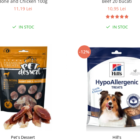
Bone and Chicken 100g
Beef 20 bucati
11,19 Lei
10,95 Lei
IN STOC
IN STOC
-12%
Pet's Dessert
Hill's