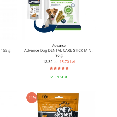
Advance
 155 g
Advance Dog DENTAL CARE STICK MINI,
90 g
18,32 Lei
15,70 Lei
IN STOC
-11%