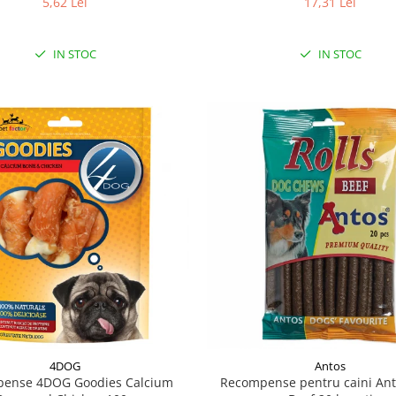
17,31 Lei
5,62 Lei
IN STOC
IN STOC
4DOG
Antos
ense 4DOG Goodies Calcium
Recompense pentru caini Ant