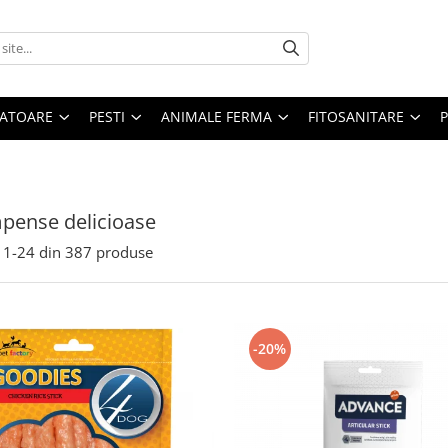
ATOARE
PESTI
ANIMALE FERMA
FITOSANITARE
pense delicioase
1-
24
din
387
produse
-20%