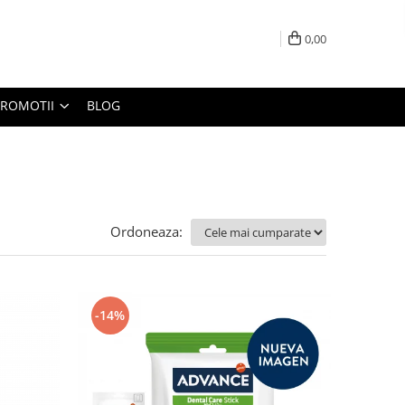
0,00
PROMOTII
BLOG
Ordoneaza:
-14%