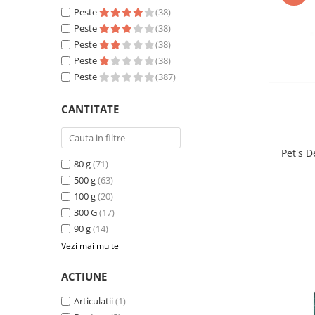
Sampoane si Balsamuri
Peste
(38)
Custi transport - Pisici
Servetele Umede
Peste
(38)
Jucarii Pisici
Covorase absorbante
Peste
(38)
Lese, Hamuri si Zgarzi
Curatare Ochi
Peste
(38)
Paturi, perne si cosuri pentru pisici
Igiena Catel
Peste
(387)
Recompense Delicioase
Igiena Interior
CANTITATE
Perii si descalcitoare caini
Solutii Atractante si repelente
Pet's D
80 g
(71)
500 g
(63)
100 g
(20)
300 G
(17)
90 g
(14)
Vezi mai multe
ACTIUNE
Articulatii
(1)