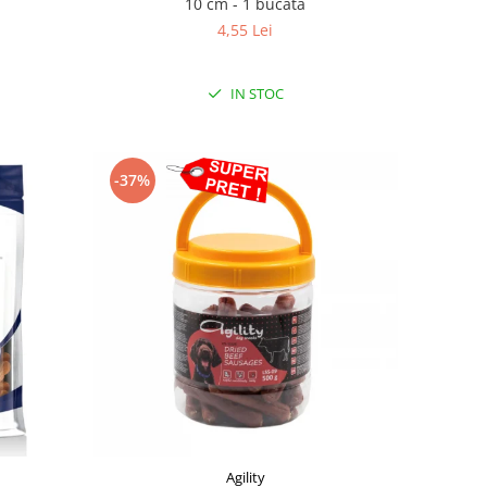
10 cm - 1 bucata
4,55 Lei
IN STOC
-37%
Agility