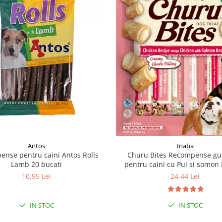
Antos
Inaba
nse pentru caini Antos Rolls
Churu Bites Recompense gu
Lamb 20 bucati
pentru caini cu Pui si somon 
10,95 Lei
24,44 Lei
IN STOC
IN STOC