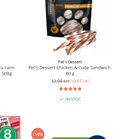
Pet's Dessert
u caini
Pet's Dessert Chicken & Code Sandwich,
, 500g
80 g
12,00 Lei
10,67 Lei
IN STOC
-14%