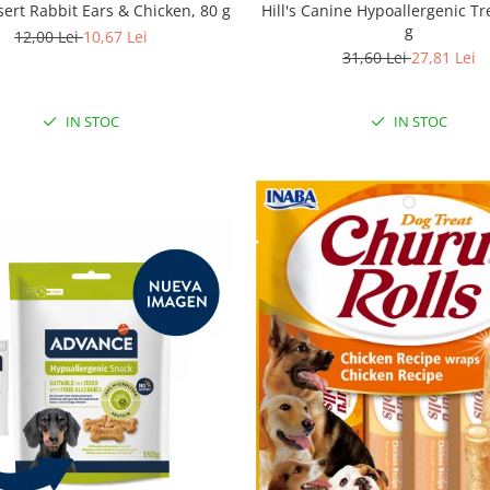
sert Rabbit Ears & Chicken, 80 g
Hill's Canine Hypoallergenic Tr
g
12,00 Lei
10,67 Lei
31,60 Lei
27,81 Lei
IN STOC
IN STOC