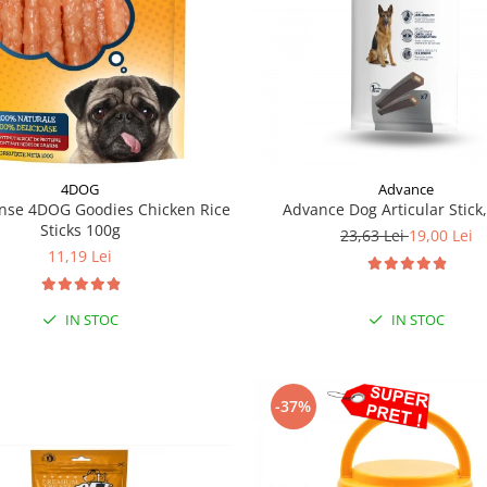
4DOG
Advance
se 4DOG Goodies Chicken Rice
Advance Dog Articular Stick,
Sticks 100g
23,63 Lei
19,00 Lei
11,19 Lei
IN STOC
IN STOC
-37%