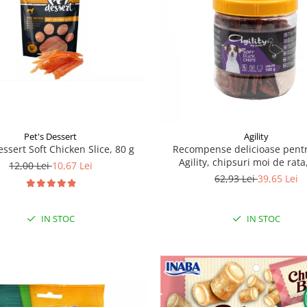
Pet's Dessert
Agility
essert Soft Chicken Slice, 80 g
Recompense delicioase pentr
Agility, chipsuri moi de rata
12,00 Lei
10,67 Lei
62,93 Lei
39,65 Lei
IN STOC
IN STOC