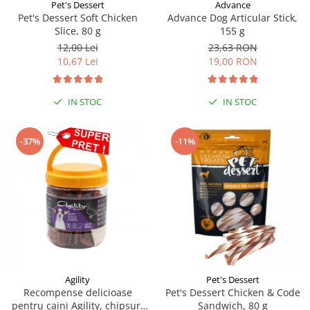
Sampoane si Balsamuri
Pet's Dessert
Advance
Custi transport - Pisici
Pet's Dessert Soft Chicken
Advance Dog Articular Stick,
Servetele Umede
Slice, 80 g
155 g
Jucarii Pisici
Covorase absorbante
12,00 Lei
23,63 RON
Lese, Hamuri si Zgarzi
Curatare Ochi
10,67 Lei
19,00 RON
Paturi, perne si cosuri pentru pisici
Igiena Catel
Recompense Delicioase
Igiena Interior
IN STOC
IN STOC
Perii si descalcitoare caini
Solutii Atractante si repelente
-37%
-11%
Agility
Pet's Dessert
Recompense delicioase
Pet's Dessert Chicken & Code
pentru caini Agility, chipsuri
Sandwich, 80 g