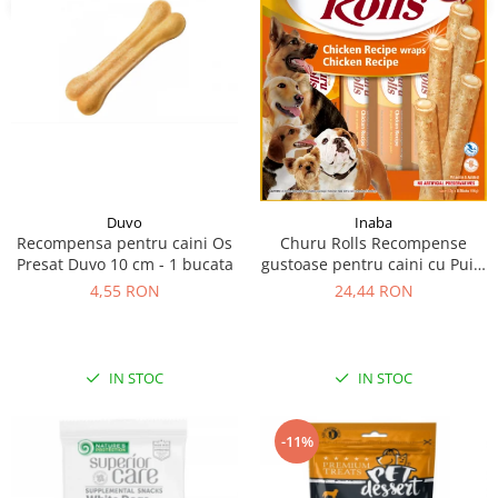
Duvo
Inaba
Recompensa pentru caini Os
Churu Rolls Recompense
Presat Duvo 10 cm - 1 bucata
gustoase pentru caini cu Pui 8
x 12 g
4,55 RON
24,44 RON
IN STOC
IN STOC
-11%