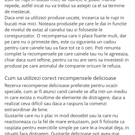
repede, astfel incat nu va trebui sa astepti ca el sa termine
de mestecat.
Daca vrei sa utilizezi produse uscate, incearca sa le rupi in
bucati mai mici. Noteaza produsele pe care le dai in functie
de nivelul de extaz al cainelui tau si foloseste-le
corespunzator. O recompensa care ii place foarte mult, dar
pe care nu o primeste des, este cu siguranta un cadou
pentru care cainele tau va face tot ce ii ceri. Poti renunta
complet la recompensele pe care cainele tau nu le agreeaza,
chiar daca sunt ieftine, pentru ca nu are sens sa investesti in
produse pe care animalul de companie oricum le refuza.
Cum sa utilizezi corect recompensele delicioase
Rezerva recompense delicioase preferate pentru ocazii
speciale, cum ar fi atunci cand cainele se afla intr-un mediu
in care exista o multime de elemente de distragere, daca a
realizat ceva dificil sau daca a raspuns la comenzi
extraordinar de bine.
Gustarile care nu ii plac in mod deosebit sau la care nu
reactioneaza cu la fel de mare entuziasm, pot fi folosite ca
rasplata pentru exercitiile simple pe care le-a invatat deja, in
situatii fara distrageri. Gustarile delicioase pot avea mai