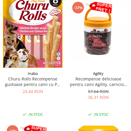
-37%
Inaba
Agility
Churu Rolls Recompense
Recompense delicioase
gustoase pentru caini cu Pui
pentru caini Agility, carnciori
si somon 8 x 12 g
uscati de vita-7cm, 500g
24,44 RON
57,64 RON
36,31 RON
IN STOC
IN STOC