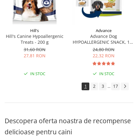
Hill's
Advance
Hill's Canine Hypoallergenic
Advance Dog
Treats - 200 g
HYPOALLERGENIC SNACK, 150
g
31,60 RON
24,80 RON
27,81 RON
22,32 RON
IN STOC
IN STOC
1
2
3
17
...
Descopera oferta noastra de recompense
delicioase pentru caini