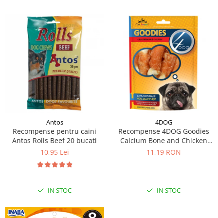
Antos
4DOG
Recompense pentru caini
Recompense 4DOG Goodies
Antos Rolls Beef 20 bucati
Calcium Bone and Chicken
100g
10,95 Lei
11,19 RON
IN STOC
IN STOC