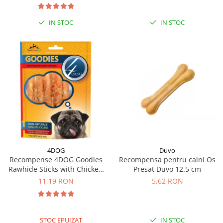
IN STOC
IN STOC
4DOG
Duvo
Recompense 4DOG Goodies
Recompensa pentru caini Os
Rawhide Sticks with Chicken
Presat Duvo 12.5 cm
100g
11,19 RON
5,62 RON
STOC EPUIZAT
IN STOC