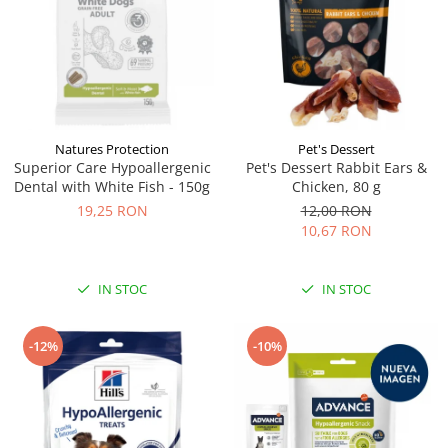
Natures Protection
Pet's Dessert
Superior Care Hypoallergenic
Pet's Dessert Rabbit Ears &
Dental with White Fish - 150g
Chicken, 80 g
19,25 RON
12,00 RON
10,67 RON
IN STOC
IN STOC
-10%
-12%