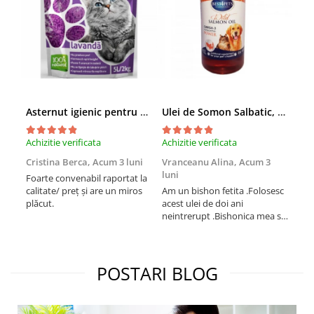
Asternut igienic pentru pisici Tofu Lavanda, Mon Petit 5 l
Ulei de Somon Salbatic, câini și pisici, piele si blană, BEST4PETS, 1l
Achizitie verificata
Achizitie verificata
Achi
Cristina Berca,
Acum 3 luni
Vranceanu Alina,
Acum 3
Iri
luni
Foarte convenabil raportat la
Pro
calitate/ preț și are un miros
Am un bishon fetita .Folosesc
med
plăcut.
acest ulei de doi ani
mer
neintrerupt .Bishonica mea se
Martin care e
simte foarte bine si ii place
Sup
foarte mult .Ii pun zilnic pe
card
bobite il adora .Deja sunt la a
treia comanda recomand cu
POSTARI BLOG
mult drag !