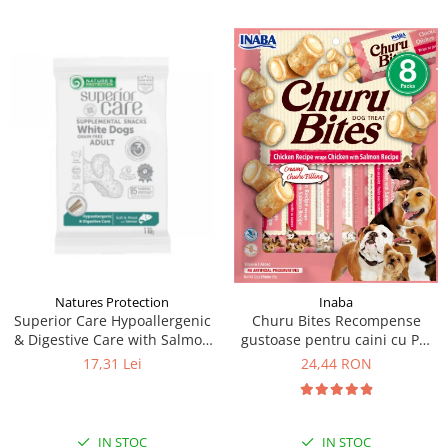
Natures Protection
Inaba
Superior Care Hypoallergenic
Churu Bites Recompense
& Digestive Care with Salmon
gustoase pentru caini cu Pui
(110g)
si somon 8 x 12 g
17,31 Lei
24,44 RON
IN STOC
IN STOC