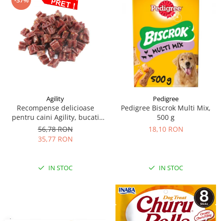
-37%
Agility
Pedigree
Recompense delicioase
Pedigree Biscrok Multi Mix,
pentru caini Agility, bucati
500 g
inimioara iepure, 500g
56,78 RON
18,10 RON
35,77 RON
IN STOC
IN STOC