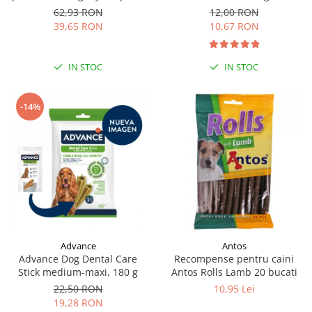
moi de rata, 500g
62,93 RON
12,00 RON
39,65 RON
10,67 RON
IN STOC
IN STOC
-14%
Antos
Advance
Recompense pentru caini
Advance Dog Dental Care
Antos Rolls Lamb 20 bucati
Stick medium-maxi, 180 g
10,95 Lei
22,50 RON
19,28 RON