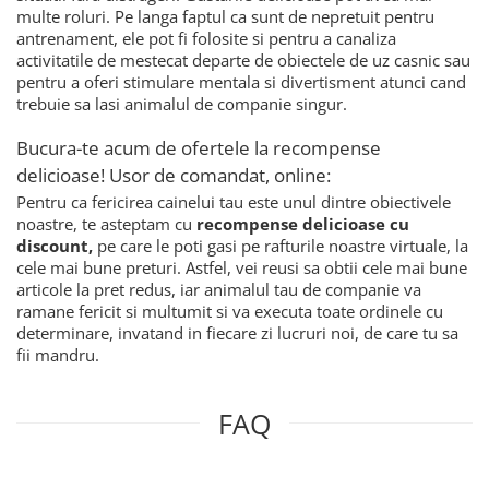
multe roluri. Pe langa faptul ca sunt de nepretuit pentru
antrenament, ele pot fi folosite si pentru a canaliza
activitatile de mestecat departe de obiectele de uz casnic sau
pentru a oferi stimulare mentala si divertisment atunci cand
trebuie sa lasi animalul de companie singur.
Bucura-te acum de ofertele la recompense
delicioase! Usor de comandat, online:
Pentru ca fericirea cainelui tau este unul dintre obiectivele
noastre, te asteptam cu
recompense delicioase cu
discount,
pe care le poti gasi pe rafturile noastre virtuale, la
cele mai bune preturi. Astfel, vei reusi sa obtii cele mai bune
articole la pret redus, iar animalul tau de companie va
ramane fericit si multumit si va executa toate ordinele cu
determinare, invatand in fiecare zi lucruri noi, de care tu sa
fii mandru.
FAQ