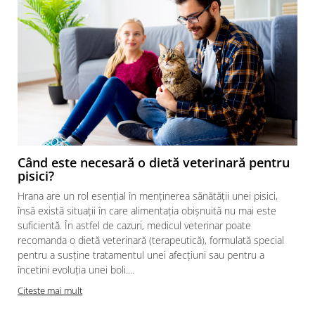
Când este necesară o dietă veterinară pentru
pisici?
Hrana are un rol esențial în menținerea sănătății unei pisici,
însă există situații în care alimentația obișnuită nu mai este
suficientă. În astfel de cazuri, medicul veterinar poate
recomanda o dietă veterinară (terapeutică), formulată special
pentru a susține tratamentul unei afecțiuni sau pentru a
încetini evoluția unei boli....
Citeste mai mult