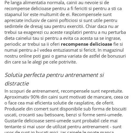
Pe langa alimentatia normala, cainii au nevoie si de
recompense delicioase pentru a fi fericiti si pentru a sti ca
stapanul lor este multumit de ei. Recompensele sunt
apreciate inclusiv de cainii pofticiosi si sunt utile pentru
sedintele de dresaj sau pentru exercitii. Chiar daca nu ar
trebui sa exagerezi cu aceste rasplatiri pentru a nu perturba
dieta cainelui tau si pentru a evita ca acesta sa se ingrase,
periodic ar trebui sa ii oferi
recompense delicioase
fie si
numai pentru a-l vedea entuziasmat si fericit. In magazinul
nostru online poti gasi o gama variata de astfel de bonusuri
din care sa le alegi pe cele potrivite.
Solutia perfecta pentru antrenament si
distractie
In scopuri de antrenament, recompensele sunt nepretuite.
Aproximativ 90% din caini sunt motivati de mancare, ceea ce
o face cea mai eficienta solutie de rasplatire, de oferit.
Produsele din comert sunt disponibile sub forma de biscuiti
uscati, crocanti sau betisoare, benzi si forme semi-umede.
Gustarile delicioase semi-umede sunt probabil cele mai
tentante si mai usor de utilizat pentru antrenament - sunt
usor de rupt in bucati mici, iar cainele le poate manca