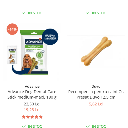
IN STOC
IN STOC
-14%
Duvo
Advance
Recompensa pentru caini Os
Advance Dog Dental Care
Presat Duvo 12.5 cm
Stick medium-maxi, 180 g
5,62 Lei
22,50 Lei
19,28 Lei
IN STOC
IN STOC