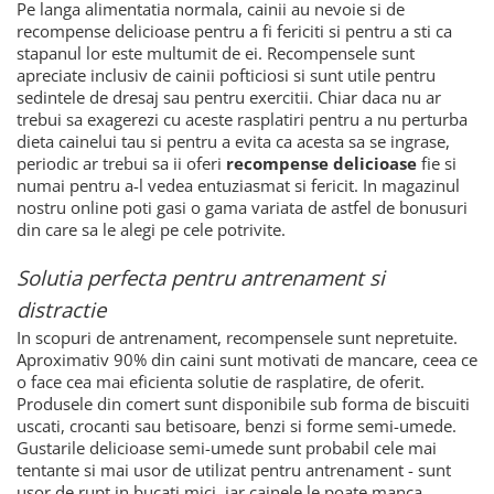
Pe langa alimentatia normala, cainii au nevoie si de
recompense delicioase pentru a fi fericiti si pentru a sti ca
stapanul lor este multumit de ei. Recompensele sunt
apreciate inclusiv de cainii pofticiosi si sunt utile pentru
sedintele de dresaj sau pentru exercitii. Chiar daca nu ar
trebui sa exagerezi cu aceste rasplatiri pentru a nu perturba
dieta cainelui tau si pentru a evita ca acesta sa se ingrase,
periodic ar trebui sa ii oferi
recompense delicioase
fie si
numai pentru a-l vedea entuziasmat si fericit. In magazinul
nostru online poti gasi o gama variata de astfel de bonusuri
din care sa le alegi pe cele potrivite.
Solutia perfecta pentru antrenament si
distractie
In scopuri de antrenament, recompensele sunt nepretuite.
Aproximativ 90% din caini sunt motivati de mancare, ceea ce
o face cea mai eficienta solutie de rasplatire, de oferit.
Produsele din comert sunt disponibile sub forma de biscuiti
uscati, crocanti sau betisoare, benzi si forme semi-umede.
Gustarile delicioase semi-umede sunt probabil cele mai
tentante si mai usor de utilizat pentru antrenament - sunt
usor de rupt in bucati mici, iar cainele le poate manca