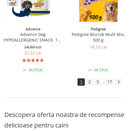
Pedigree
Advance
Pedigree Biscrok Multi Mix,
Advance Dog
500 g
HYPOALLERGENIC SNACK, 150
g
18,10 Lei
24,80 Lei
22,32 Lei
IN STOC
IN STOC
1
2
3
17
...
Descopera oferta noastra de recompense
delicioase pentru caini