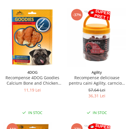
-37%
4DOG
Agility
Recompense 4DOG Goodies
Recompense delicioase
Calcium Bone and Chicken
pentru caini Agility, carnciori
100g
uscati de vita-7cm, 500g
11,19 Lei
57,64 Lei
36,31 Lei
IN STOC
IN STOC