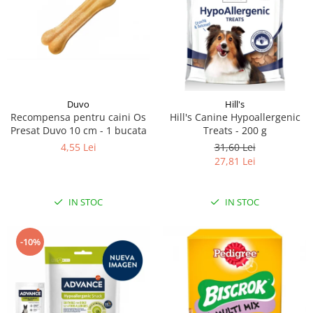
Duvo
Hill's
Recompensa pentru caini Os
Hill's Canine Hypoallergenic
Presat Duvo 10 cm - 1 bucata
Treats - 200 g
4,55 Lei
31,60 Lei
27,81 Lei
IN STOC
IN STOC
-10%