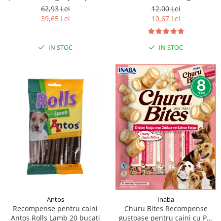
moi de rata, 500g
62,93 Lei
12,00 Lei
39,65 Lei
10,67 Lei
IN STOC
IN STOC
Antos
Inaba
Recompense pentru caini
Churu Bites Recompense
Antos Rolls Lamb 20 bucati
gustoase pentru caini cu Pui