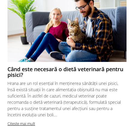
Când este necesară o dietă veterinară pentru
pisici?
Hrana are un rol esențial în menținerea sănătății unei pisici,
însă există situații în care alimentația obișnuită nu mai este
suficientă. În astfel de cazuri, medicul veterinar poate
recomanda o dietă veterinară (terapeutică), formulată special
pentru a susține tratamentul unei afecțiuni sau pentru a
încetini evoluția unei boli....
Citeste mai mult