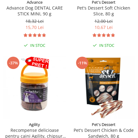
Sampoane si Balsamuri
Advance
Pet's Dessert
Custi transport - Pisici
Advance Dog DENTAL CARE
Pet's Dessert Soft Chicken
Servetele Umede
STICK MINI, 90 g
Slice, 80 g
Jucarii Pisici
Covorase absorbante
18,32 Lei
12,00 Lei
Lese, Hamuri si Zgarzi
Curatare Ochi
15,70 Lei
10,67 Lei
Paturi, perne si cosuri pentru pisici
Igiena Catel
Recompense Delicioase
Igiena Interior
IN STOC
IN STOC
Perii si descalcitoare caini
Solutii Atractante si repelente
-37%
-11%
Agility
Pet's Dessert
Recompense delicioase
Pet's Dessert Chicken & Code
pentru caini Agility, chipsuri
Sandwich, 80 g