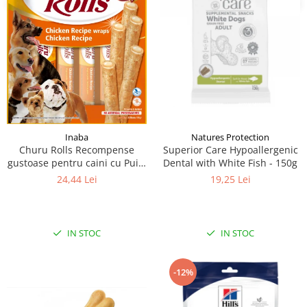
Inaba
Natures Protection
Churu Rolls Recompense
Superior Care Hypoallergenic
gustoase pentru caini cu Pui 8
Dental with White Fish - 150g
x 12 g
24,44 Lei
19,25 Lei
IN STOC
IN STOC
-12%