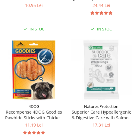
si somon 8 x 12 g
10,95 Lei
24,44 Lei
IN STOC
IN STOC
4DOG
Natures Protection
Recompense 4DOG Goodies
Superior Care Hypoallergenic
Rawhide Sticks with Chicken
& Digestive Care with Salmon
100g
(110g)
11,19 Lei
17,31 Lei