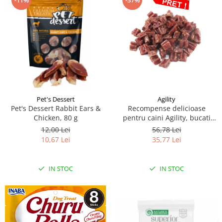
-11%
-37%
Pet's Dessert
Agility
Pet's Dessert Rabbit Ears &
Recompense delicioase
Chicken, 80 g
pentru caini Agility, bucati
inimioara iepure, 500g
12,00 Lei
56,78 Lei
10,67 Lei
35,77 Lei
IN STOC
IN STOC