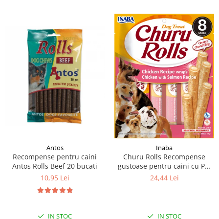
Antos
Inaba
Recompense pentru caini
Churu Rolls Recompense
Antos Rolls Beef 20 bucati
gustoase pentru caini cu Pui
si somon 8 x 12 g
10,95 Lei
24,44 Lei
IN STOC
IN STOC