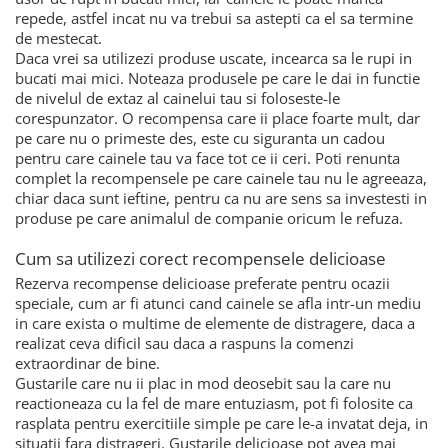
repede, astfel incat nu va trebui sa astepti ca el sa termine
de mestecat.
Daca vrei sa utilizezi produse uscate, incearca sa le rupi in
bucati mai mici. Noteaza produsele pe care le dai in functie
de nivelul de extaz al cainelui tau si foloseste-le
corespunzator. O recompensa care ii place foarte mult, dar
pe care nu o primeste des, este cu siguranta un cadou
pentru care cainele tau va face tot ce ii ceri. Poti renunta
complet la recompensele pe care cainele tau nu le agreeaza,
chiar daca sunt ieftine, pentru ca nu are sens sa investesti in
produse pe care animalul de companie oricum le refuza.
Cum sa utilizezi corect recompensele delicioase
Rezerva recompense delicioase preferate pentru ocazii
speciale, cum ar fi atunci cand cainele se afla intr-un mediu
in care exista o multime de elemente de distragere, daca a
realizat ceva dificil sau daca a raspuns la comenzi
extraordinar de bine.
Gustarile care nu ii plac in mod deosebit sau la care nu
reactioneaza cu la fel de mare entuziasm, pot fi folosite ca
rasplata pentru exercitiile simple pe care le-a invatat deja, in
situatii fara distrageri. Gustarile delicioase pot avea mai