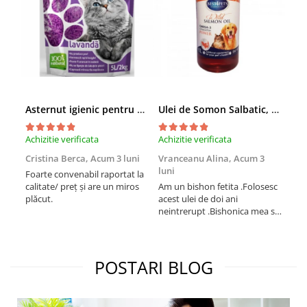
Asternut igienic pentru pisici Tofu Lavanda, Mon Petit 5 l
Ulei de Somon Salbatic, câini și pisici, piele si blană, BEST4PETS, 1l
Achizitie verificata
Achizitie verificata
Achi
Cristina Berca,
Acum 3 luni
Vranceanu Alina,
Acum 3
Iri
luni
Foarte convenabil raportat la
Pro
calitate/ preț și are un miros
Am un bishon fetita .Folosesc
med
plăcut.
acest ulei de doi ani
mer
neintrerupt .Bishonica mea se
Martin care e
simte foarte bine si ii place
Sup
foarte mult .Ii pun zilnic pe
card
bobite il adora .Deja sunt la a
treia comanda recomand cu
POSTARI BLOG
mult drag !