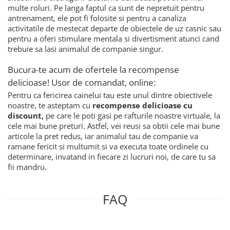
multe roluri. Pe langa faptul ca sunt de nepretuit pentru
antrenament, ele pot fi folosite si pentru a canaliza
activitatile de mestecat departe de obiectele de uz casnic sau
pentru a oferi stimulare mentala si divertisment atunci cand
trebuie sa lasi animalul de companie singur.
Bucura-te acum de ofertele la recompense
delicioase! Usor de comandat, online:
Pentru ca fericirea cainelui tau este unul dintre obiectivele
noastre, te asteptam cu
recompense delicioase cu
discount,
pe care le poti gasi pe rafturile noastre virtuale, la
cele mai bune preturi. Astfel, vei reusi sa obtii cele mai bune
articole la pret redus, iar animalul tau de companie va
ramane fericit si multumit si va executa toate ordinele cu
determinare, invatand in fiecare zi lucruri noi, de care tu sa
fii mandru.
FAQ