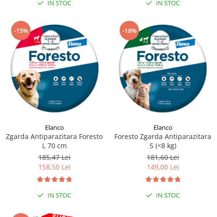
IN STOC
IN STOC
-15%
-18%
Elanco
Elanco
Zgarda Antiparazitara Foresto
Foresto Zgarda Antiparazitara
L 70 cm
S (<8 kg)
185,47 Lei
181,60 Lei
158,50 Lei
149,00 Lei
IN STOC
IN STOC