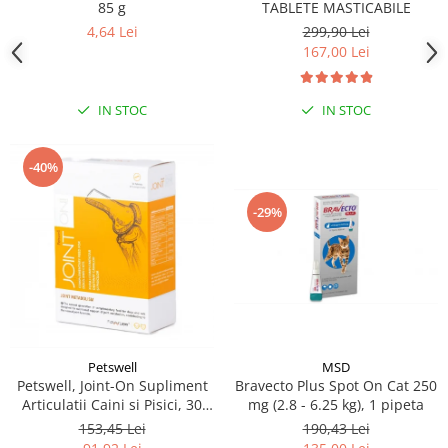
85 g
TABLETE MASTICABILE
4,64 Lei
299,90 Lei
167,00 Lei
IN STOC
IN STOC
-40%
-29%
MSD
Petswell
Bravecto Plus Spot On Cat 250
Petswell, Joint-On Supliment
mg (2.8 - 6.25 kg), 1 pipeta
Articulatii Caini si Pisici, 30
tablete
190,43 Lei
153,45 Lei