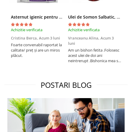
Asternut igienic pentru pisici Tofu Lavanda, Mon Petit 5 l
Ulei de Somon Salbatic, câini și pisici, piele si blană, BEST4PETS, 1l
Achizitie verificata
Achizitie verificata
Achi
Cristina Berca,
Acum 3 luni
Vranceanu Alina,
Acum 3
Iri
luni
Foarte convenabil raportat la
Pro
calitate/ preț și are un miros
Am un bishon fetita .Folosesc
med
plăcut.
acest ulei de doi ani
mer
neintrerupt .Bishonica mea se
Martin care e
simte foarte bine si ii place
Sup
foarte mult .Ii pun zilnic pe
card
bobite il adora .Deja sunt la a
treia comanda recomand cu
POSTARI BLOG
mult drag !