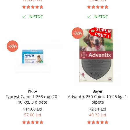
Sampoane si Balsamuri
Custi transport - Pisici
Servetele Umede
Jucarii Pisici
Covorase absorbante
IN STOC
IN STOC
Lese, Hamuri si Zgarzi
Curatare Ochi
Paturi, perne si cosuri pentru pisici
Igiena Catel
-32%
Recompense Delicioase
Igiena Interior
-50%
Perii si descalcitoare caini
Solutii Atractante si repelente
KRKA
Bayer
Fypryst Caine L 268 mg (20 -
Advantix 250 Caini, 10-25 kg, 1
40 kg), 3 pipete
pipeta
114,00 Lei
72,91 Lei
57,00 Lei
49,32 Lei