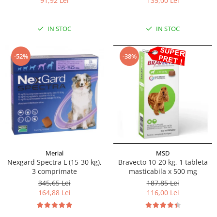
135,00 Lei
91,92 Lei
IN STOC
IN STOC
-52%
-38%
Merial
MSD
Nexgard Spectra L (15-30 kg),
Bravecto 10-20 kg, 1 tableta
3 comprimate
masticabila x 500 mg
345,65 Lei
187,85 Lei
164,88 Lei
116,00 Lei