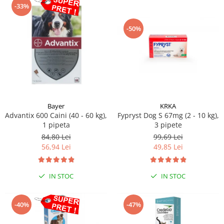
-33%
-50%
Bayer
KRKA
Advantix 600 Caini (40 - 60 kg),
Fypryst Dog S 67mg (2 - 10 kg),
1 pipeta
3 pipete
84,80 Lei
99,69 Lei
56,94 Lei
49,85 Lei
IN STOC
IN STOC
-40%
-47%