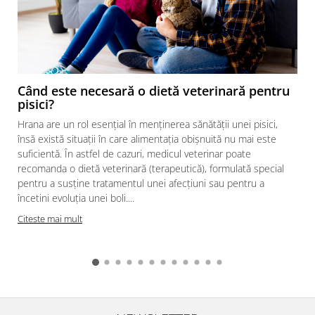
Când este necesară o dietă veterinară pentru
pisici?
Hrana are un rol esențial în menținerea sănătății unei pisici,
însă există situații în care alimentația obișnuită nu mai este
suficientă. În astfel de cazuri, medicul veterinar poate
recomanda o dietă veterinară (terapeutică), formulată special
pentru a susține tratamentul unei afecțiuni sau pentru a
încetini evoluția unei boli....
Citeste mai mult