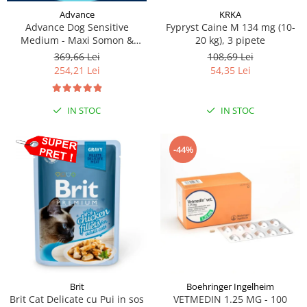
Advance
KRKA
Advance Dog Sensitive
Fypryst Caine M 134 mg (10-
Medium - Maxi Somon &
20 kg), 3 pipete
Orez, 12 kg
369,66 Lei
108,69 Lei
254,21 Lei
54,35 Lei
IN STOC
IN STOC
-44%
Brit
Boehringer Ingelheim
Brit Cat Delicate cu Pui in sos
VETMEDIN 1.25 MG - 100