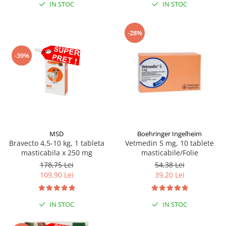
IN STOC
IN STOC
-28%
-39%
MSD
Boehringer Ingelheim
Bravecto 4,5-10 kg, 1 tableta
Vetmedin 5 mg, 10 tablete
masticabila x 250 mg
masticabile/Folie
178,75 Lei
54,38 Lei
109,90 Lei
39,20 Lei
IN STOC
IN STOC