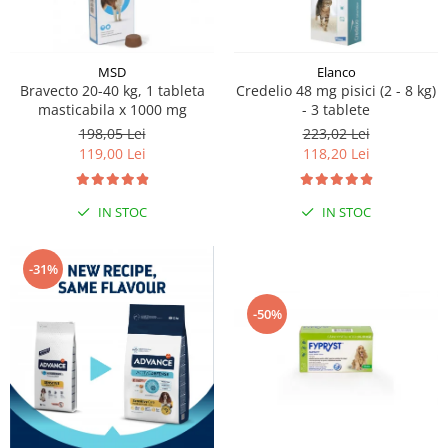
MSD
Elanco
Bravecto 20-40 kg, 1 tableta
Credelio 48 mg pisici (2 - 8 kg)
masticabila x 1000 mg
- 3 tablete
198,05 Lei
223,02 Lei
119,00 Lei
118,20 Lei
IN STOC
IN STOC
-31%
-50%