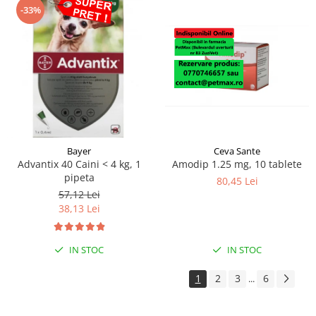
-33%
Bayer
Ceva Sante
Advantix 40 Caini < 4 kg, 1
Amodip 1.25 mg, 10 tablete
pipeta
80,45 Lei
57,12 Lei
38,13 Lei
IN STOC
IN STOC
1
2
3
6
...