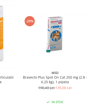
-29%
MSD
ticulatii
Bravecto Plus Spot On Cat 250 mg (2.8 -
te
6.25 kg), 1 pipeta
190,43 Lei
135,00 Lei
IN STOC