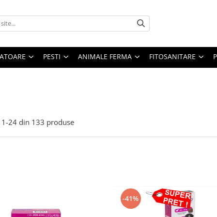
ATOARE
PESTI
ANIMALE FERMA
FITOSANITARE
1-
24
din
133
produse
-41%