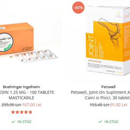
-40%
Boehringer Ingelheim
Petswell
DIN 1.25 MG - 100 TABLETE
Petswell, Joint-On Supliment Ar
MASTICABILE
Caini si Pisici, 30 table
299,90 Lei
167,00 Lei
153,45 Lei
91,92 Lei
IN STOC
IN STOC