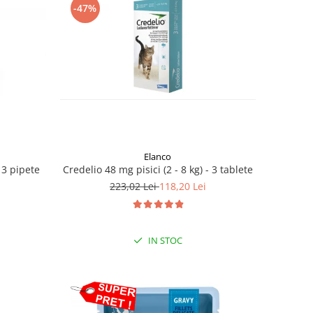
-47%
Elanco
 3 pipete
Credelio 48 mg pisici (2 - 8 kg) - 3 tablete
223,02 Lei
118,20 Lei
IN STOC