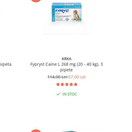
KRKA
Fypryst Caine L 268 mg (20 - 40 kg), 3
 pipeta
pipete
114,00 Lei
57,00 Lei
IN STOC