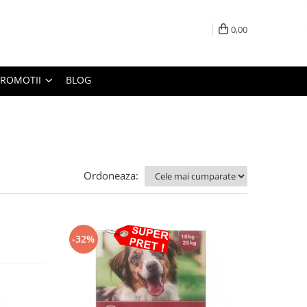
0,00
PROMOTII
BLOG
Ordoneaza:
-32%