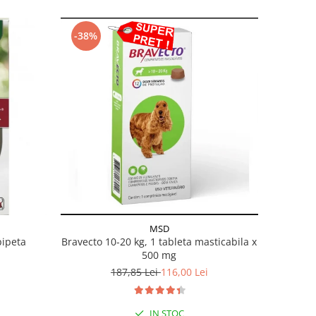
-38%
MSD
pipeta
Bravecto 10-20 kg, 1 tableta masticabila x
500 mg
187,85 Lei
116,00 Lei
IN STOC