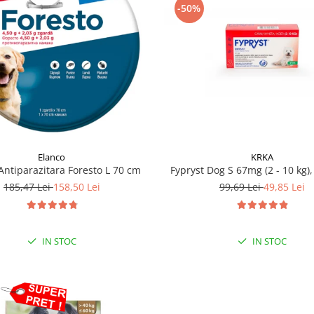
-50%
KRKA
Elanco
Fypryst Dog S 67mg (2 - 10 kg),
Antiparazitara Foresto L 70 cm
99,69 Lei
49,85 Lei
185,47 Lei
158,50 Lei
IN STOC
IN STOC