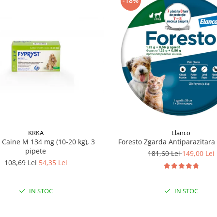
-18%
KRKA
Elanco
 Caine M 134 mg (10-20 kg), 3
Foresto Zgarda Antiparazitara 
pipete
181,60 Lei
149,00 Lei
108,69 Lei
54,35 Lei
IN STOC
IN STOC