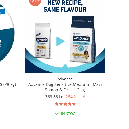
-31%
Advance
S (<8 kg)
Advance Dog Sensitive Medium - Maxi
Somon & Orez, 12 kg
369,66 Lei
254,21 Lei
IN STOC