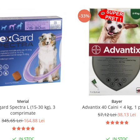
-33%
Merial
Bayer
ard Spectra L (15-30 kg), 3
Advantix 40 Caini < 4 kg, 1 
comprimate
57,12 Lei
38,13 Lei
345,65 Lei
164,88 Lei
IN STOC
IN STOC