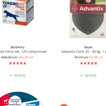
Bioiberica
Bayer
vet Force HA, 120 comprimate
Advantix Caini 25 - 40 kg, 1
468,00 Lei
260,00 Lei
79,72 Lei
53,48 Lei
IN STOC
IN STOC