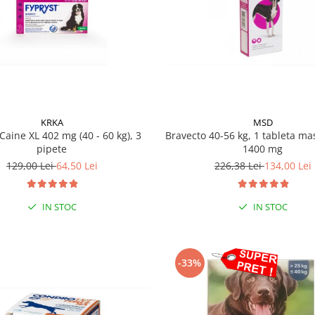
KRKA
MSD
Caine XL 402 mg (40 - 60 kg), 3
Bravecto 40-56 kg, 1 tableta mas
pipete
1400 mg
129,00 Lei
64,50 Lei
226,38 Lei
134,00 Lei
IN STOC
IN STOC
-33%