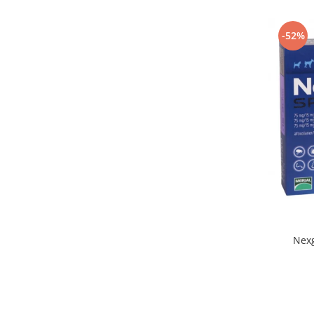
-52%
Nexg