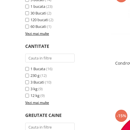
Sampoane si Balsamuri
Custi transport - Pisici
1 bucata
(23)
Servetele Umede
30 Bucati
(2)
Jucarii Pisici
Covorase absorbante
120 bucati
(2)
Lese, Hamuri si Zgarzi
Curatare Ochi
60 Bucati
(1)
Paturi, perne si cosuri pentru pisici
Igiena Catel
Vezi mai multe
Recompense Delicioase
Igiena Interior
CANTITATE
Perii si descalcitoare caini
Solutii Atractante si repelente
Condro
1 Bucata
(16)
230 g
(12)
3 Bucati
(10)
3 kg
(9)
12 kg
(9)
Vezi mai multe
GREUTATE CAINE
-15%