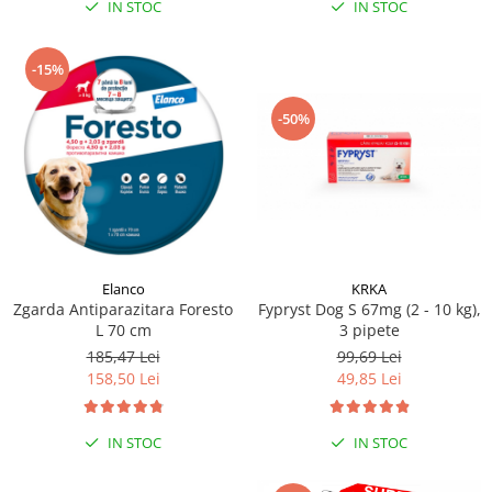
IN STOC
IN STOC
-15%
-50%
Elanco
KRKA
Zgarda Antiparazitara Foresto
Fypryst Dog S 67mg (2 - 10 kg),
L 70 cm
3 pipete
185,47 Lei
99,69 Lei
158,50 Lei
49,85 Lei
IN STOC
IN STOC