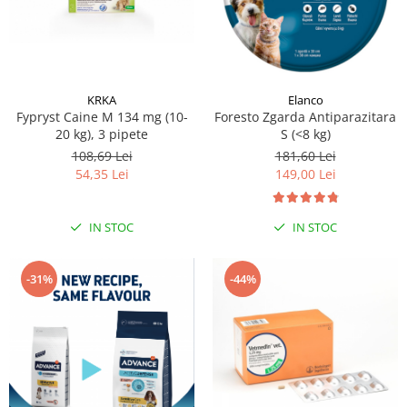
KRKA
Elanco
Fypryst Caine M 134 mg (10-
Foresto Zgarda Antiparazitara
20 kg), 3 pipete
S (<8 kg)
108,69 Lei
181,60 Lei
54,35 Lei
149,00 Lei
IN STOC
IN STOC
-31%
-44%