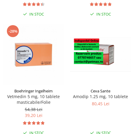
IN STOC
IN STOC
-28%
Boehringer Ingelheim
Ceva Sante
Vetmedin 5 mg, 10 tablete
Amodip 1.25 mg, 10 tablete
masticabile/Folie
80,45 Lei
54,38 Lei
39,20 Lei
IN STOC
IN STOC