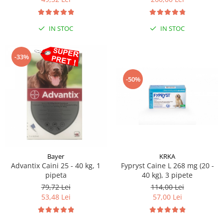
Sampoane si Balsamuri
Custi transport - Pisici
Servetele Umede
Jucarii Pisici
Covorase absorbante
IN STOC
IN STOC
Lese, Hamuri si Zgarzi
Curatare Ochi
Paturi, perne si cosuri pentru pisici
Igiena Catel
-33%
Recompense Delicioase
Igiena Interior
-50%
Perii si descalcitoare caini
Solutii Atractante si repelente
Bayer
KRKA
Advantix Caini 25 - 40 kg, 1
Fypryst Caine L 268 mg (20 -
pipeta
40 kg), 3 pipete
79,72 Lei
114,00 Lei
53,48 Lei
57,00 Lei