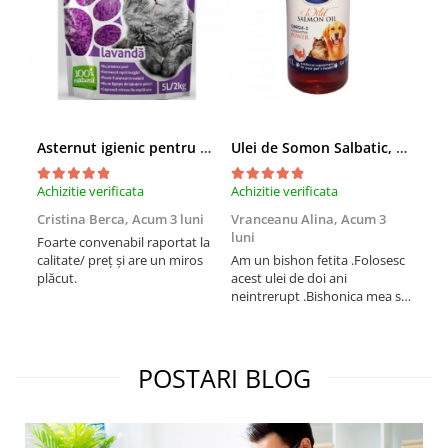
Asternut igienic pentru pisici Tofu Lavanda, Mon Petit 5 l
Ulei de Somon Salbatic, câini și pisici, piele si blană, BEST4PETS, 1l
Achizitie verificata
Achizitie verificata
Achi
Cristina Berca,
Acum 3 luni
Vranceanu Alina,
Acum 3
Iri
luni
Foarte convenabil raportat la
Pro
calitate/ preț și are un miros
Am un bishon fetita .Folosesc
med
plăcut.
acest ulei de doi ani
mer
neintrerupt .Bishonica mea se
Martin care e
simte foarte bine si ii place
Sup
foarte mult .Ii pun zilnic pe
card
bobite il adora .Deja sunt la a
treia comanda recomand cu
POSTARI BLOG
mult drag !