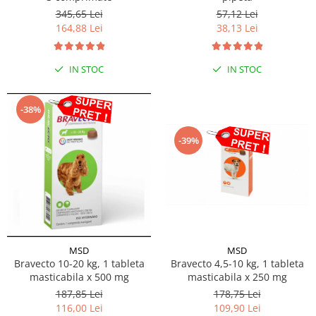
345,65 Lei
57,12 Lei
164,88 Lei
38,13 Lei
IN STOC
IN STOC
-38%
-39%
MSD
MSD
Bravecto 10-20 kg, 1 tableta
Bravecto 4,5-10 kg, 1 tableta
masticabila x 500 mg
masticabila x 250 mg
187,85 Lei
178,75 Lei
116,00 Lei
109,90 Lei