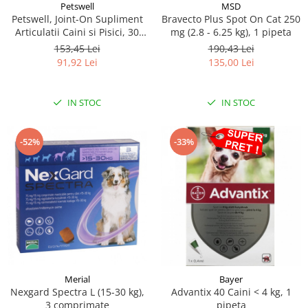
MSD
Petswell
Bravecto Plus Spot On Cat 250
Petswell, Joint-On Supliment
mg (2.8 - 6.25 kg), 1 pipeta
Articulatii Caini si Pisici, 30
tablete
190,43 Lei
153,45 Lei
135,00 Lei
91,92 Lei
IN STOC
IN STOC
-52%
-33%
Merial
Bayer
Nexgard Spectra L (15-30 kg),
Advantix 40 Caini < 4 kg, 1
3 comprimate
pipeta