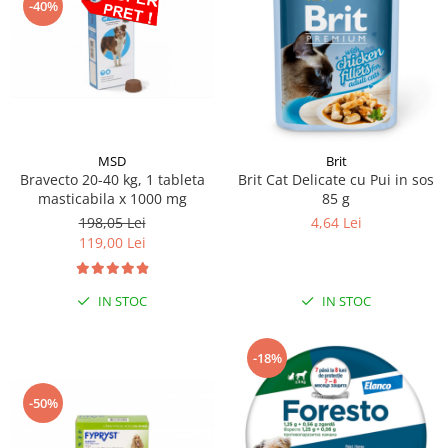
-40%
MSD
Brit
Bravecto 20-40 kg, 1 tableta
Brit Cat Delicate cu Pui in sos
masticabila x 1000 mg
85 g
198,05 Lei
4,64 Lei
119,00 Lei
IN STOC
IN STOC
-18%
-50%