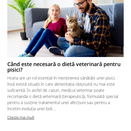
Când este necesară o dietă veterinară pentru
pisici?
Hrana are un rol esențial în menținerea sănătății unei pisici,
însă există situații în care alimentația obișnuită nu mai este
suficientă. În astfel de cazuri, medicul veterinar poate
recomanda o dietă veterinară (terapeutică), formulată special
pentru a susține tratamentul unei afecțiuni sau pentru a
încetini evoluția unei boli....
Citeste mai mult