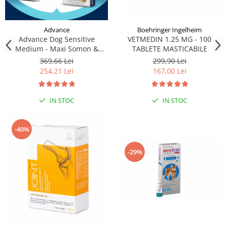
Advance
Boehringer Ingelheim
Advance Dog Sensitive
VETMEDIN 1.25 MG - 100
Medium - Maxi Somon &
TABLETE MASTICABILE
Orez, 12 kg
369,66 Lei
299,90 Lei
254,21 Lei
167,00 Lei
IN STOC
IN STOC
-40%
-29%