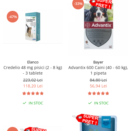
-33%
-47%
Elanco
Bayer
Credelio 48 mg pisici (2 - 8 kg)
Advantix 600 Caini (40 - 60 kg),
- 3 tablete
1 pipeta
223,02 Lei
84,80 Lei
118,20 Lei
56,94 Lei
IN STOC
IN STOC