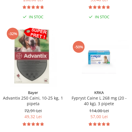
Sampoane si Balsamuri
Custi transport - Pisici
Servetele Umede
Jucarii Pisici
Covorase absorbante
IN STOC
IN STOC
Lese, Hamuri si Zgarzi
Curatare Ochi
Paturi, perne si cosuri pentru pisici
Igiena Catel
-32%
Recompense Delicioase
Igiena Interior
-50%
Perii si descalcitoare caini
Solutii Atractante si repelente
Bayer
KRKA
Advantix 250 Caini, 10-25 kg, 1
Fypryst Caine L 268 mg (20 -
pipeta
40 kg), 3 pipete
72,91 Lei
114,00 Lei
49,32 Lei
57,00 Lei