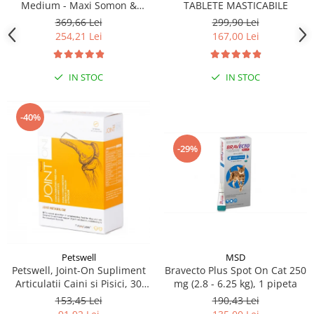
Medium - Maxi Somon &
TABLETE MASTICABILE
Orez, 12 kg
369,66 Lei
299,90 Lei
254,21 Lei
167,00 Lei
IN STOC
IN STOC
-40%
-29%
MSD
Petswell
Bravecto Plus Spot On Cat 250
Petswell, Joint-On Supliment
mg (2.8 - 6.25 kg), 1 pipeta
Articulatii Caini si Pisici, 30
tablete
190,43 Lei
153,45 Lei