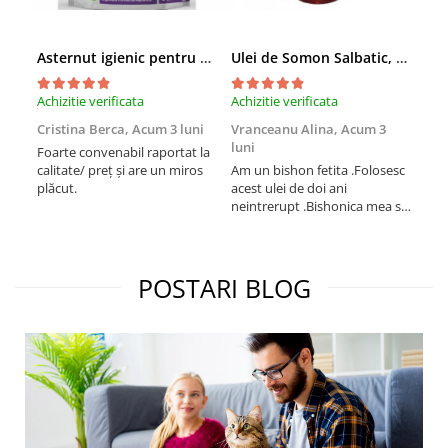
Asternut igienic pentru pisici Tofu Lavanda, Mon Petit 5 l
Ulei de Somon Salbatic, câini și pisici, piele si blană, BEST4PETS, 1l
Achizitie verificata
Achizitie verificata
Achi
Cristina Berca,
Acum 3 luni
Vranceanu Alina,
Acum 3
Iri
luni
Foarte convenabil raportat la
Pro
calitate/ preț și are un miros
Am un bishon fetita .Folosesc
med
plăcut.
acest ulei de doi ani
mer
neintrerupt .Bishonica mea se
Martin care e
simte foarte bine si ii place
Sup
foarte mult .Ii pun zilnic pe
card
bobite il adora .Deja sunt la a
treia comanda recomand cu
POSTARI BLOG
mult drag !