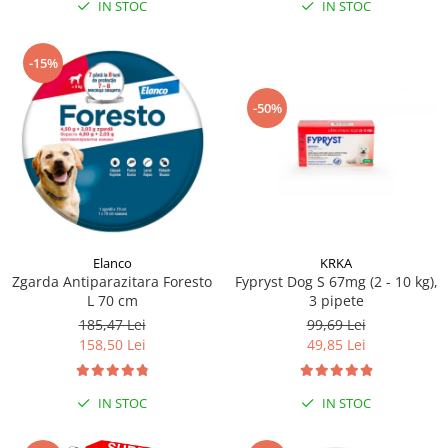
IN STOC
IN STOC
-15%
-50%
Elanco
KRKA
Zgarda Antiparazitara Foresto
Fypryst Dog S 67mg (2 - 10 kg),
L 70 cm
3 pipete
185,47 Lei
99,69 Lei
158,50 Lei
49,85 Lei
IN STOC
IN STOC