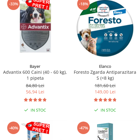
-33%
-18%
Bayer
Elanco
Advantix 600 Caini (40 - 60 kg),
Foresto Zgarda Antiparazitara
1 pipeta
S (<8 kg)
84,80 Lei
181,60 Lei
56,94 Lei
149,00 Lei
IN STOC
IN STOC
-40%
-47%