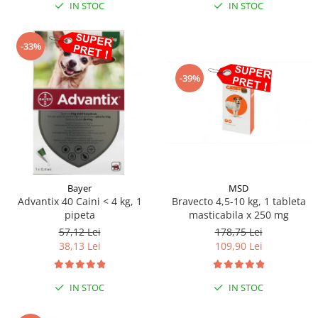
IN STOC
IN STOC
-33%
-39%
Bayer
MSD
Advantix 40 Caini < 4 kg, 1
Bravecto 4,5-10 kg, 1 tableta
pipeta
masticabila x 250 mg
57,12 Lei
178,75 Lei
38,13 Lei
109,90 Lei
IN STOC
IN STOC