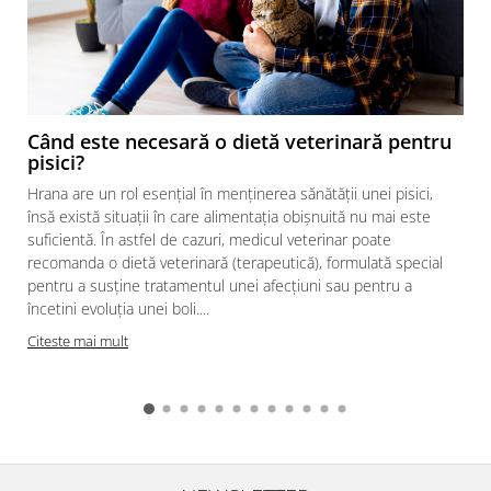
Când este necesară o dietă veterinară pentru
pisici?
Hrana are un rol esențial în menținerea sănătății unei pisici,
însă există situații în care alimentația obișnuită nu mai este
suficientă. În astfel de cazuri, medicul veterinar poate
recomanda o dietă veterinară (terapeutică), formulată special
pentru a susține tratamentul unei afecțiuni sau pentru a
încetini evoluția unei boli....
Citeste mai mult