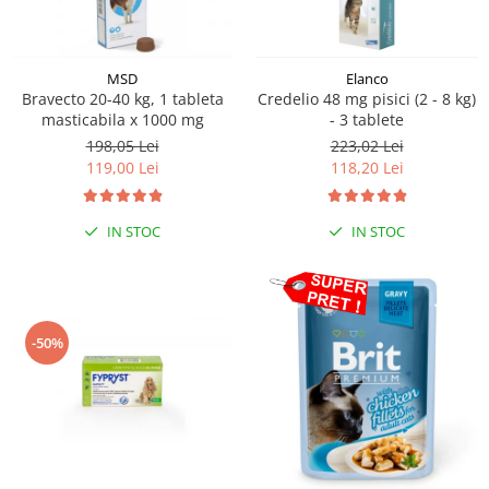
MSD
Elanco
Bravecto 20-40 kg, 1 tableta
Credelio 48 mg pisici (2 - 8 kg)
masticabila x 1000 mg
- 3 tablete
198,05 Lei
223,02 Lei
119,00 Lei
118,20 Lei
IN STOC
IN STOC
-50%