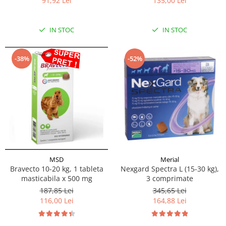
135,00 Lei
91,92 Lei
IN STOC
IN STOC
-38%
-52%
MSD
Merial
Bravecto 10-20 kg, 1 tableta
Nexgard Spectra L (15-30 kg),
masticabila x 500 mg
3 comprimate
187,85 Lei
345,65 Lei
116,00 Lei
164,88 Lei