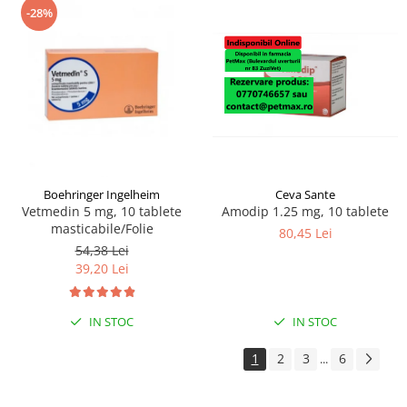
-28%
Boehringer Ingelheim
Ceva Sante
Vetmedin 5 mg, 10 tablete
Amodip 1.25 mg, 10 tablete
masticabile/Folie
80,45 Lei
54,38 Lei
39,20 Lei
IN STOC
IN STOC
1
2
3
6
...