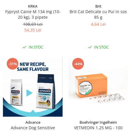
KRKA
Brit
Fypryst Caine M 134 mg (10-
Brit Cat Delicate cu Pui in sos
20 kg), 3 pipete
85 g
108,69 Lei
4,64 Lei
54,35 Lei
IN STOC
IN STOC
-31%
-44%
Advance
Boehringer Ingelheim
Advance Dog Sensitive
VETMEDIN 1.25 MG - 100