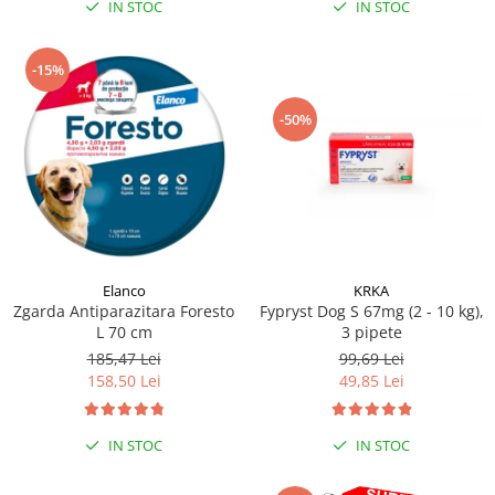
IN STOC
IN STOC
-15%
-50%
Elanco
KRKA
Zgarda Antiparazitara Foresto
Fypryst Dog S 67mg (2 - 10 kg),
L 70 cm
3 pipete
185,47 Lei
99,69 Lei
158,50 Lei
49,85 Lei
IN STOC
IN STOC