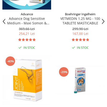
Advance
Boehringer Ingelheim
Advance Dog Sensitive
VETMEDIN 1.25 MG - 100
Medium - Maxi Somon &
TABLETE MASTICABILE
Orez, 12 kg
369,66 Lei
299,90 Lei
254,21 Lei
167,00 Lei
IN STOC
IN STOC
-40%
-29%