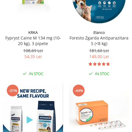
KRKA
Elanco
Fypryst Caine M 134 mg (10-
Foresto Zgarda Antiparazitara
20 kg), 3 pipete
S (<8 kg)
108,69 Lei
181,60 Lei
54,35 Lei
149,00 Lei
IN STOC
IN STOC
-31%
-44%