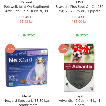
MSD
Petswell
Bravecto Plus Spot On Cat 250
Petswell, Joint-On Supliment
mg (2.8 - 6.25 kg), 1 pipeta
Articulatii Caini si Pisici, 30
tablete
190,43 Lei
153,45 Lei
135,00 Lei
91,92 Lei
IN STOC
IN STOC
-52%
-33%
Merial
Bayer
Nexgard Spectra L (15-30 kg),
Advantix 40 Caini < 4 kg, 1
3 comprimate
pipeta