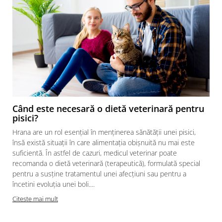
Când este necesară o dietă veterinară pentru
pisici?
Hrana are un rol esențial în menținerea sănătății unei pisici,
însă există situații în care alimentația obișnuită nu mai este
suficientă. În astfel de cazuri, medicul veterinar poate
recomanda o dietă veterinară (terapeutică), formulată special
pentru a susține tratamentul unei afecțiuni sau pentru a
încetini evoluția unei boli....
Citeste mai mult