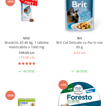
-40%
MSD
Brit
Bravecto 20-40 kg, 1 tableta
Brit Cat Delicate cu Pui in sos
masticabila x 1000 mg
85 g
198,05 Lei
4,64 Lei
119,00 Lei
IN STOC
IN STOC
-18%
-50%