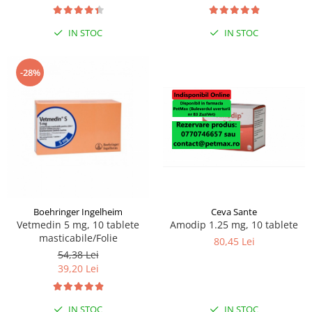
IN STOC
IN STOC
-28%
Boehringer Ingelheim
Ceva Sante
Vetmedin 5 mg, 10 tablete
Amodip 1.25 mg, 10 tablete
masticabile/Folie
80,45 Lei
54,38 Lei
39,20 Lei
IN STOC
IN STOC