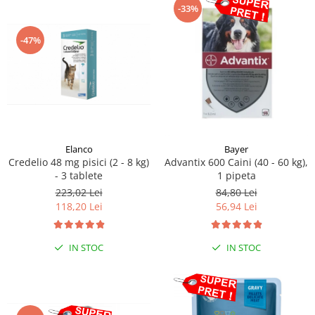
-33%
-47%
Elanco
Bayer
Credelio 48 mg pisici (2 - 8 kg)
Advantix 600 Caini (40 - 60 kg),
- 3 tablete
1 pipeta
223,02 Lei
84,80 Lei
118,20 Lei
56,94 Lei
IN STOC
IN STOC