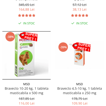
345,65 Lei
57,12 Lei
164,88 Lei
38,13 Lei
IN STOC
IN STOC
-38%
-39%
MSD
MSD
Bravecto 10-20 kg, 1 tableta
Bravecto 4,5-10 kg, 1 tableta
masticabila x 500 mg
masticabila x 250 mg
187,85 Lei
178,75 Lei
116,00 Lei
109,90 Lei