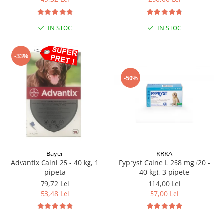
Sampoane si Balsamuri
Custi transport - Pisici
Servetele Umede
Jucarii Pisici
Covorase absorbante
IN STOC
IN STOC
Lese, Hamuri si Zgarzi
Curatare Ochi
Paturi, perne si cosuri pentru pisici
Igiena Catel
-33%
Recompense Delicioase
Igiena Interior
-50%
Perii si descalcitoare caini
Solutii Atractante si repelente
Bayer
KRKA
Advantix Caini 25 - 40 kg, 1
Fypryst Caine L 268 mg (20 -
pipeta
40 kg), 3 pipete
79,72 Lei
114,00 Lei
53,48 Lei
57,00 Lei