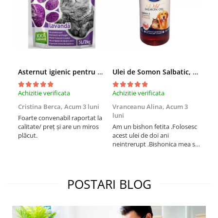
Asternut igienic pentru pisici Tofu Lavanda, Mon Petit 5 l
Ulei de Somon Salbatic, câini și pisici, piele si blană, BEST4PETS, 1l
Achizitie verificata
Achizitie verificata
Achi
Cristina Berca,
Acum 3 luni
Vranceanu Alina,
Acum 3
Iri
luni
Foarte convenabil raportat la
Pro
calitate/ preț și are un miros
Am un bishon fetita .Folosesc
med
plăcut.
acest ulei de doi ani
mer
neintrerupt .Bishonica mea se
Martin care e
simte foarte bine si ii place
Sup
foarte mult .Ii pun zilnic pe
card
bobite il adora .Deja sunt la a
treia comanda recomand cu
POSTARI BLOG
mult drag !