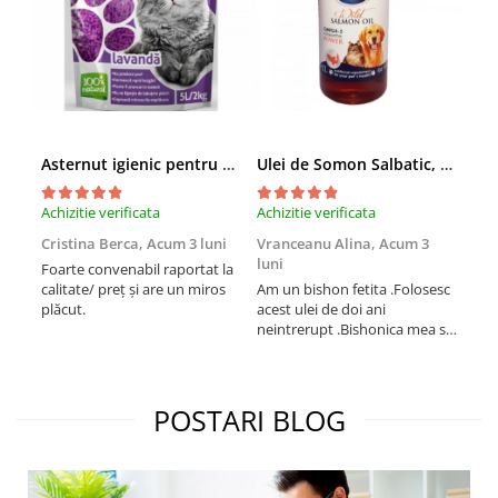
Asternut igienic pentru pisici Tofu Lavanda, Mon Petit 5 l
Ulei de Somon Salbatic, câini și pisici, piele si blană, BEST4PETS, 1l
Achizitie verificata
Achizitie verificata
Achi
Cristina Berca,
Acum 3 luni
Vranceanu Alina,
Acum 3
Iri
luni
Foarte convenabil raportat la
Pro
calitate/ preț și are un miros
Am un bishon fetita .Folosesc
med
plăcut.
acest ulei de doi ani
mer
neintrerupt .Bishonica mea se
Martin care e
simte foarte bine si ii place
Sup
foarte mult .Ii pun zilnic pe
card
bobite il adora .Deja sunt la a
treia comanda recomand cu
POSTARI BLOG
mult drag !