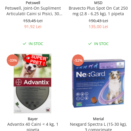
MSD
Petswell
Bravecto Plus Spot On Cat 250
Petswell, Joint-On Supliment
mg (2.8 - 6.25 kg), 1 pipeta
Articulatii Caini si Pisici, 30
tablete
190,43 Lei
153,45 Lei
135,00 Lei
91,92 Lei
IN STOC
IN STOC
-33%
-52%
Bayer
Merial
Advantix 40 Caini < 4 kg, 1
Nexgard Spectra L (15-30 kg),
pipeta
3 comprimate