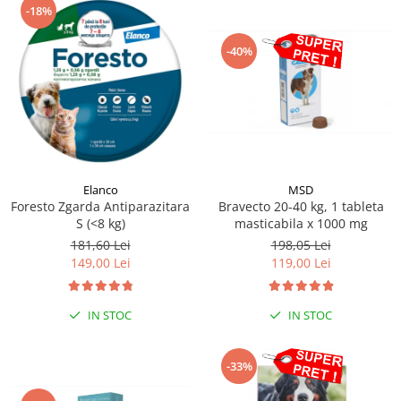
-18%
-40%
Elanco
MSD
Foresto Zgarda Antiparazitara
Bravecto 20-40 kg, 1 tableta
S (<8 kg)
masticabila x 1000 mg
181,60 Lei
198,05 Lei
149,00 Lei
119,00 Lei
IN STOC
IN STOC
-33%