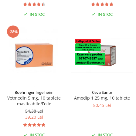
IN STOC
IN STOC
-28%
Boehringer Ingelheim
Ceva Sante
Vetmedin 5 mg, 10 tablete
Amodip 1.25 mg, 10 tablete
masticabile/Folie
80,45 Lei
54,38 Lei
39,20 Lei
IN STOC
IN STOC