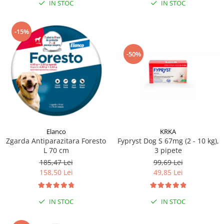
IN STOC
IN STOC
-15%
-50%
Elanco
KRKA
Zgarda Antiparazitara Foresto
Fypryst Dog S 67mg (2 - 10 kg),
L 70 cm
3 pipete
185,47 Lei
99,69 Lei
158,50 Lei
49,85 Lei
IN STOC
IN STOC