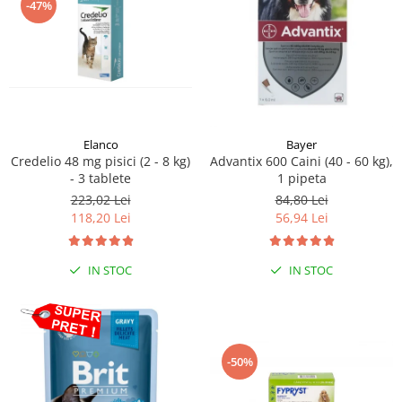
-47%
Elanco
Bayer
Credelio 48 mg pisici (2 - 8 kg)
Advantix 600 Caini (40 - 60 kg),
- 3 tablete
1 pipeta
223,02 Lei
84,80 Lei
118,20 Lei
56,94 Lei
IN STOC
IN STOC
-50%