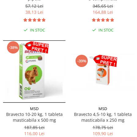
57,12 Lei
345,65 Lei
38,13 Lei
164,88 Lei
IN STOC
IN STOC
-38%
-39%
MSD
MSD
Bravecto 10-20 kg, 1 tableta
Bravecto 4,5-10 kg, 1 tableta
masticabila x 500 mg
masticabila x 250 mg
187,85 Lei
178,75 Lei
116,00 Lei
109,90 Lei