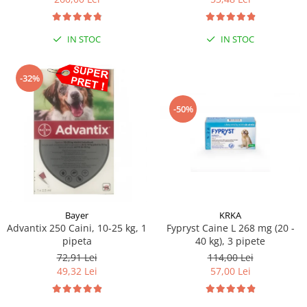
Sampoane si Balsamuri
Custi transport - Pisici
Servetele Umede
Jucarii Pisici
Covorase absorbante
IN STOC
IN STOC
Lese, Hamuri si Zgarzi
Curatare Ochi
Paturi, perne si cosuri pentru pisici
Igiena Catel
-32%
Recompense Delicioase
Igiena Interior
-50%
Perii si descalcitoare caini
Solutii Atractante si repelente
Bayer
KRKA
Advantix 250 Caini, 10-25 kg, 1
Fypryst Caine L 268 mg (20 -
pipeta
40 kg), 3 pipete
72,91 Lei
114,00 Lei
49,32 Lei
57,00 Lei