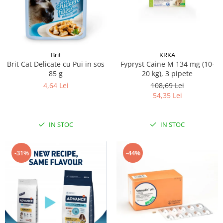
Brit
KRKA
Brit Cat Delicate cu Pui in sos
Fypryst Caine M 134 mg (10-
85 g
20 kg), 3 pipete
4,64 Lei
108,69 Lei
54,35 Lei
IN STOC
IN STOC
-31%
-44%