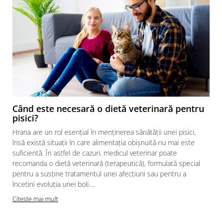
Când este necesară o dietă veterinară pentru
pisici?
Hrana are un rol esențial în menținerea sănătății unei pisici,
însă există situații în care alimentația obișnuită nu mai este
suficientă. În astfel de cazuri, medicul veterinar poate
recomanda o dietă veterinară (terapeutică), formulată special
pentru a susține tratamentul unei afecțiuni sau pentru a
încetini evoluția unei boli....
Citeste mai mult