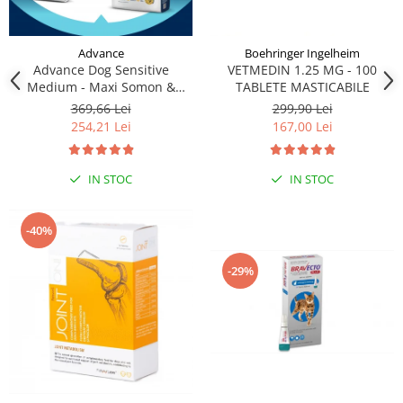
Advance
Boehringer Ingelheim
Advance Dog Sensitive
VETMEDIN 1.25 MG - 100
Medium - Maxi Somon &
TABLETE MASTICABILE
Orez, 12 kg
369,66 Lei
299,90 Lei
254,21 Lei
167,00 Lei
IN STOC
IN STOC
-40%
-29%