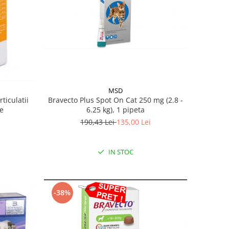
MSD
ticulatii
Bravecto Plus Spot On Cat 250 mg (2.8 -
te
6.25 kg), 1 pipeta
190,43 Lei
135,00 Lei
IN STOC
-38%