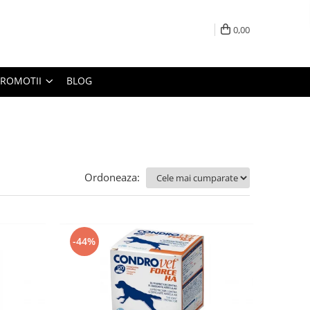
0,00
PROMOTII
BLOG
Ordoneaza:
-44%