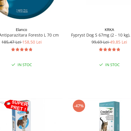
KRKA
Elanco
Fypryst Dog S 67mg (2 - 10 kg),
Antiparazitara Foresto L 70 cm
99,69 Lei
49,85 Lei
185,47 Lei
158,50 Lei
IN STOC
IN STOC
-47%