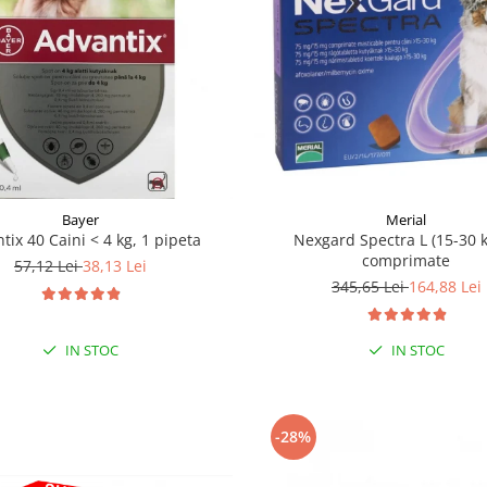
Bayer
Merial
tix 40 Caini < 4 kg, 1 pipeta
Nexgard Spectra L (15-30 k
comprimate
57,12 Lei
38,13 Lei
345,65 Lei
164,88 Lei
IN STOC
IN STOC
-28%