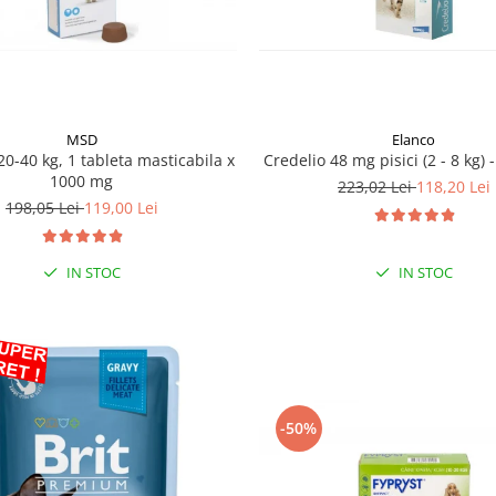
MSD
Elanco
20-40 kg, 1 tableta masticabila x
Credelio 48 mg pisici (2 - 8 kg) 
1000 mg
223,02 Lei
118,20 Lei
198,05 Lei
119,00 Lei
IN STOC
IN STOC
-50%