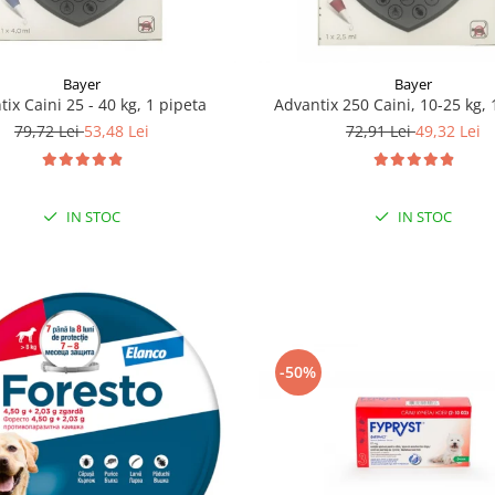
Bayer
Bayer
ix Caini 25 - 40 kg, 1 pipeta
Advantix 250 Caini, 10-25 kg, 
79,72 Lei
53,48 Lei
72,91 Lei
49,32 Lei
IN STOC
IN STOC
-50%