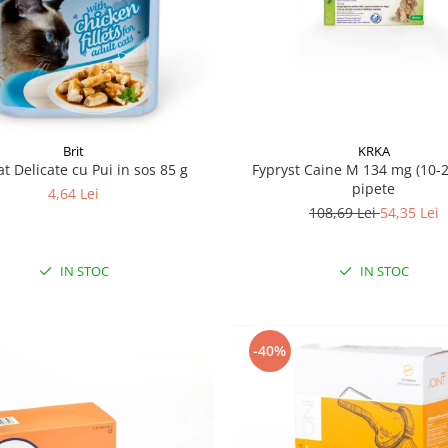
KRKA
Brit
Fypryst Caine M 134 mg (10-2
at Delicate cu Pui in sos 85 g
pipete
4,64 Lei
108,69 Lei
54,35 Lei
IN STOC
IN STOC
-40%