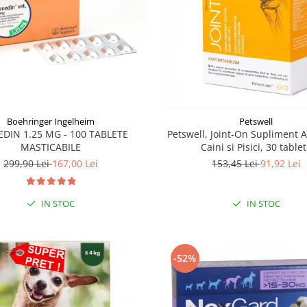
Boehringer Ingelheim
Petswell
DIN 1.25 MG - 100 TABLETE
Petswell, Joint-On Supliment Ar
MASTICABILE
Caini si Pisici, 30 table
299,90 Lei
167,00 Lei
153,45 Lei
91,92 Lei
IN STOC
IN STOC
-52%