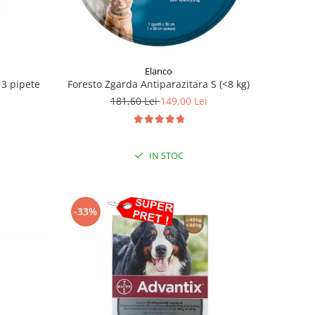
Elanco
 3 pipete
Foresto Zgarda Antiparazitara S (<8 kg)
181,60 Lei
149,00 Lei
IN STOC
-33%