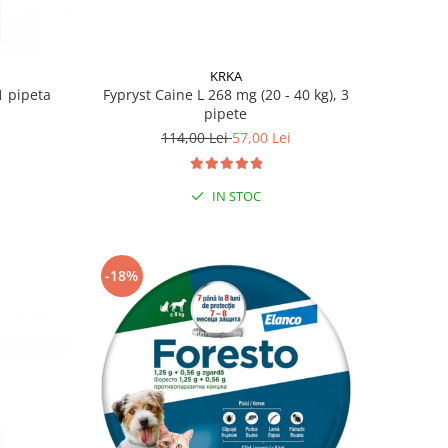
KRKA
Fypryst Caine L 268 mg (20 - 40 kg), 3
1 pipeta
pipete
114,00 Lei
57,00 Lei
IN STOC
-18%