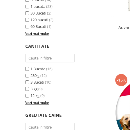
Sampoane si Balsamuri
Custi transport - Pisici
1 bucata
(23)
Servetele Umede
30 Bucati
(2)
Jucarii Pisici
Covorase absorbante
120 bucati
(2)
Lese, Hamuri si Zgarzi
Curatare Ochi
60 Bucati
(1)
Advant
Paturi, perne si cosuri pentru pisici
Igiena Catel
Vezi mai multe
Recompense Delicioase
Igiena Interior
CANTITATE
Perii si descalcitoare caini
Solutii Atractante si repelente
1 Bucata
(16)
230 g
(12)
-15%
3 Bucati
(10)
3 kg
(9)
12 kg
(9)
Vezi mai multe
GREUTATE CAINE