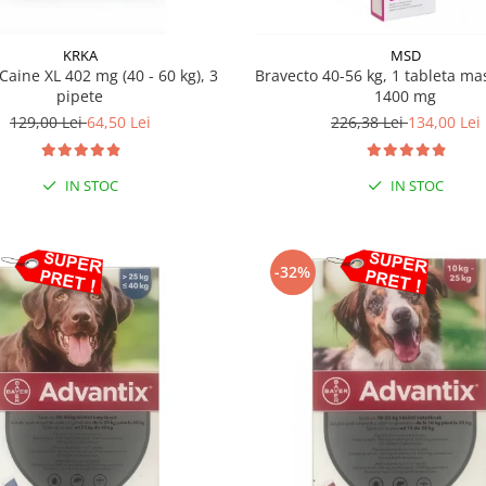
KRKA
MSD
Caine XL 402 mg (40 - 60 kg), 3
Bravecto 40-56 kg, 1 tableta mas
pipete
1400 mg
129,00 Lei
64,50 Lei
226,38 Lei
134,00 Lei
IN STOC
IN STOC
-32%