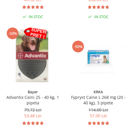
Sampoane si Balsamuri
Custi transport - Pisici
Servetele Umede
Jucarii Pisici
Covorase absorbante
IN STOC
IN STOC
Lese, Hamuri si Zgarzi
Curatare Ochi
Paturi, perne si cosuri pentru pisici
Igiena Catel
-33%
Recompense Delicioase
Igiena Interior
-50%
Perii si descalcitoare caini
Solutii Atractante si repelente
Bayer
KRKA
Advantix Caini 25 - 40 kg, 1
Fypryst Caine L 268 mg (20 -
pipeta
40 kg), 3 pipete
79,72 Lei
114,00 Lei
53,48 Lei
57,00 Lei