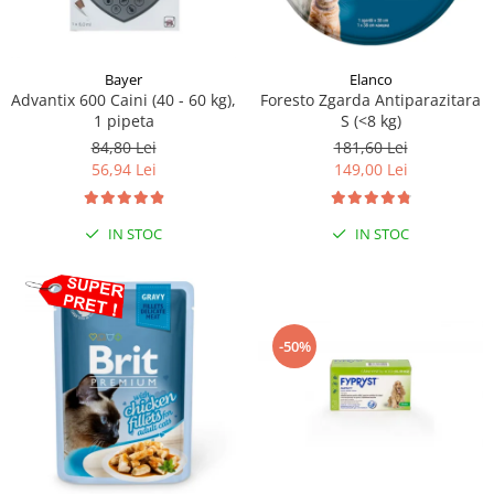
Bayer
Elanco
Advantix 600 Caini (40 - 60 kg),
Foresto Zgarda Antiparazitara
1 pipeta
S (<8 kg)
84,80 Lei
181,60 Lei
56,94 Lei
149,00 Lei
IN STOC
IN STOC
-50%