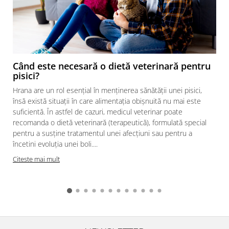
Când este necesară o dietă veterinară pentru
pisici?
Hrana are un rol esențial în menținerea sănătății unei pisici,
însă există situații în care alimentația obișnuită nu mai este
suficientă. În astfel de cazuri, medicul veterinar poate
recomanda o dietă veterinară (terapeutică), formulată special
pentru a susține tratamentul unei afecțiuni sau pentru a
încetini evoluția unei boli....
Citeste mai mult