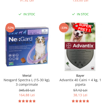
135,00 Lei
91,92 Lei
IN STOC
IN STOC
-52%
-33%
Merial
Bayer
Nexgard Spectra L (15-30 kg),
Advantix 40 Caini < 4 kg, 1
3 comprimate
pipeta
345,65 Lei
57,12 Lei
164,88 Lei
38,13 Lei