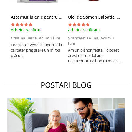
Asternut igienic pentru pisici Tofu Lavanda, Mon Petit 5 l
Ulei de Somon Salbatic, câini și pisici, piele si blană, BEST4PETS, 1l
Achizitie verificata
Achizitie verificata
Achi
Cristina Berca,
Acum 3 luni
Vranceanu Alina,
Acum 3
Iri
luni
Foarte convenabil raportat la
Pro
calitate/ preț și are un miros
Am un bishon fetita .Folosesc
med
plăcut.
acest ulei de doi ani
mer
neintrerupt .Bishonica mea se
Martin care e
simte foarte bine si ii place
Sup
foarte mult .Ii pun zilnic pe
card
bobite il adora .Deja sunt la a
treia comanda recomand cu
POSTARI BLOG
mult drag !