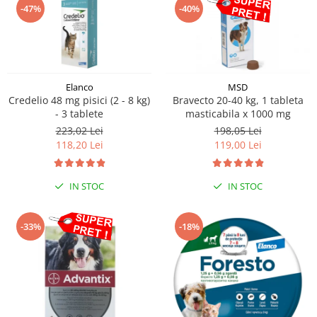
-47%
-40%
Elanco
MSD
Credelio 48 mg pisici (2 - 8 kg)
Bravecto 20-40 kg, 1 tableta
- 3 tablete
masticabila x 1000 mg
223,02 Lei
198,05 Lei
118,20 Lei
119,00 Lei
IN STOC
IN STOC
-33%
-18%