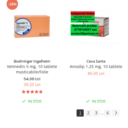
-28%
Boehringer Ingelheim
Ceva Sante
Vetmedin 5 mg, 10 tablete
Amodip 1.25 mg, 10 tablete
masticabile/Folie
80,45 Lei
54,38 Lei
39,20 Lei
IN STOC
IN STOC
1
2
3
6
...