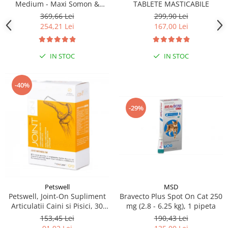
Medium - Maxi Somon &
TABLETE MASTICABILE
Orez, 12 kg
369,66 Lei
299,90 Lei
254,21 Lei
167,00 Lei
IN STOC
IN STOC
-40%
-29%
MSD
Petswell
Bravecto Plus Spot On Cat 250
Petswell, Joint-On Supliment
mg (2.8 - 6.25 kg), 1 pipeta
Articulatii Caini si Pisici, 30
tablete
190,43 Lei
153,45 Lei