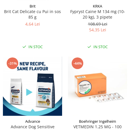
Brit
KRKA
Brit Cat Delicate cu Pui in sos
Fypryst Caine M 134 mg (10-
85 g
20 kg), 3 pipete
4,64 Lei
108,69 Lei
54,35 Lei
IN STOC
IN STOC
-31%
-44%
Advance
Boehringer Ingelheim
Advance Dog Sensitive
VETMEDIN 1.25 MG - 100