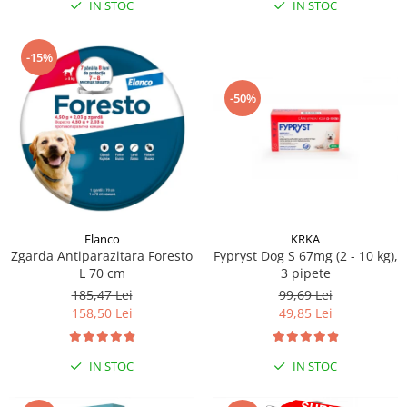
IN STOC
IN STOC
-15%
-50%
Elanco
KRKA
Zgarda Antiparazitara Foresto
Fypryst Dog S 67mg (2 - 10 kg),
L 70 cm
3 pipete
185,47 Lei
99,69 Lei
158,50 Lei
49,85 Lei
IN STOC
IN STOC