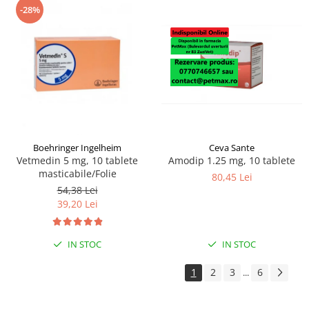
-28%
Boehringer Ingelheim
Ceva Sante
Vetmedin 5 mg, 10 tablete
Amodip 1.25 mg, 10 tablete
masticabile/Folie
80,45 Lei
54,38 Lei
39,20 Lei
IN STOC
IN STOC
1
2
3
6
...