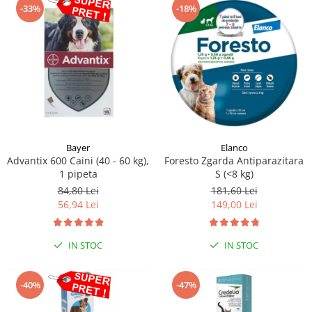
-33%
-18%
Bayer
Elanco
Advantix 600 Caini (40 - 60 kg),
Foresto Zgarda Antiparazitara
1 pipeta
S (<8 kg)
84,80 Lei
181,60 Lei
56,94 Lei
149,00 Lei
IN STOC
IN STOC
-40%
-47%