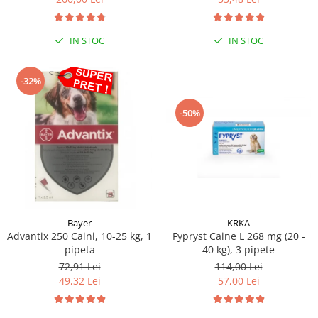
Sampoane si Balsamuri
Custi transport - Pisici
Servetele Umede
Jucarii Pisici
Covorase absorbante
IN STOC
IN STOC
Lese, Hamuri si Zgarzi
Curatare Ochi
Paturi, perne si cosuri pentru pisici
Igiena Catel
-32%
Recompense Delicioase
Igiena Interior
-50%
Perii si descalcitoare caini
Solutii Atractante si repelente
Bayer
KRKA
Advantix 250 Caini, 10-25 kg, 1
Fypryst Caine L 268 mg (20 -
pipeta
40 kg), 3 pipete
72,91 Lei
114,00 Lei
49,32 Lei
57,00 Lei