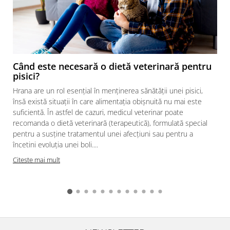
Când este necesară o dietă veterinară pentru
pisici?
Hrana are un rol esențial în menținerea sănătății unei pisici,
însă există situații în care alimentația obișnuită nu mai este
suficientă. În astfel de cazuri, medicul veterinar poate
recomanda o dietă veterinară (terapeutică), formulată special
pentru a susține tratamentul unei afecțiuni sau pentru a
încetini evoluția unei boli....
Citeste mai mult