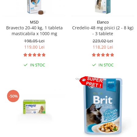
MSD
Elanco
Bravecto 20-40 kg, 1 tableta
Credelio 48 mg pisici (2 - 8 kg)
masticabila x 1000 mg
- 3 tablete
198,05 Lei
223,02 Lei
119,00 Lei
118,20 Lei
IN STOC
IN STOC
-50%