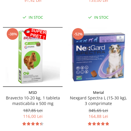
135,00 Lei
91,92 Lei
IN STOC
IN STOC
-38%
-52%
MSD
Merial
Bravecto 10-20 kg, 1 tableta
Nexgard Spectra L (15-30 kg),
masticabila x 500 mg
3 comprimate
187,85 Lei
345,65 Lei
116,00 Lei
164,88 Lei