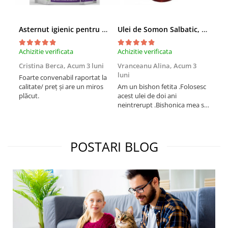
Asternut igienic pentru pisici Tofu Lavanda, Mon Petit 5 l
Ulei de Somon Salbatic, câini și pisici, piele si blană, BEST4PETS, 1l
Achizitie verificata
Achizitie verificata
Achi
Cristina Berca,
Acum 3 luni
Vranceanu Alina,
Acum 3
Iri
luni
Foarte convenabil raportat la
Pro
calitate/ preț și are un miros
Am un bishon fetita .Folosesc
med
plăcut.
acest ulei de doi ani
mer
neintrerupt .Bishonica mea se
Martin care e
simte foarte bine si ii place
Sup
foarte mult .Ii pun zilnic pe
card
bobite il adora .Deja sunt la a
treia comanda recomand cu
POSTARI BLOG
mult drag !