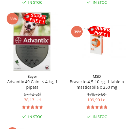
IN STOC
IN STOC
-33%
-39%
Bayer
MSD
Advantix 40 Caini < 4 kg, 1
Bravecto 4,5-10 kg, 1 tableta
pipeta
masticabila x 250 mg
57,12 Lei
178,75 Lei
38,13 Lei
109,90 Lei
IN STOC
IN STOC