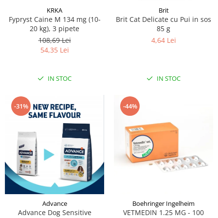
KRKA
Brit
Fypryst Caine M 134 mg (10-
Brit Cat Delicate cu Pui in sos
20 kg), 3 pipete
85 g
108,69 Lei
4,64 Lei
54,35 Lei
IN STOC
IN STOC
-31%
-44%
Advance
Boehringer Ingelheim
Advance Dog Sensitive
VETMEDIN 1.25 MG - 100