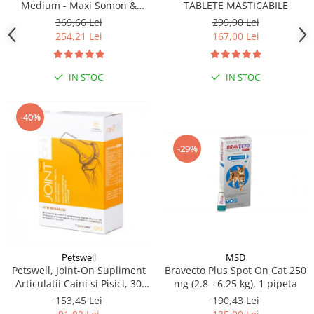
Medium - Maxi Somon &
TABLETE MASTICABILE
Orez, 12 kg
369,66 Lei
299,90 Lei
254,21 Lei
167,00 Lei
IN STOC
IN STOC
-40%
-29%
MSD
Petswell
Bravecto Plus Spot On Cat 250
Petswell, Joint-On Supliment
mg (2.8 - 6.25 kg), 1 pipeta
Articulatii Caini si Pisici, 30
tablete
190,43 Lei
153,45 Lei