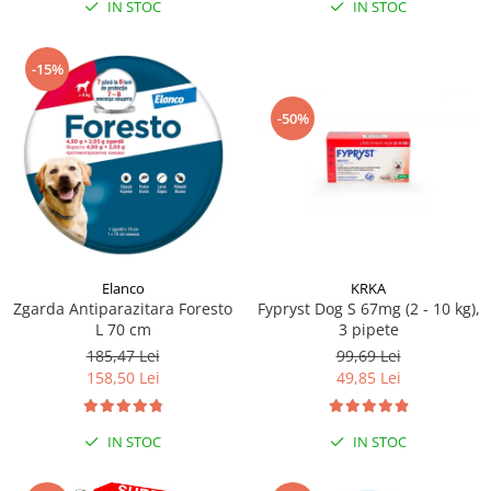
IN STOC
IN STOC
-15%
-50%
Elanco
KRKA
Zgarda Antiparazitara Foresto
Fypryst Dog S 67mg (2 - 10 kg),
L 70 cm
3 pipete
185,47 Lei
99,69 Lei
158,50 Lei
49,85 Lei
IN STOC
IN STOC