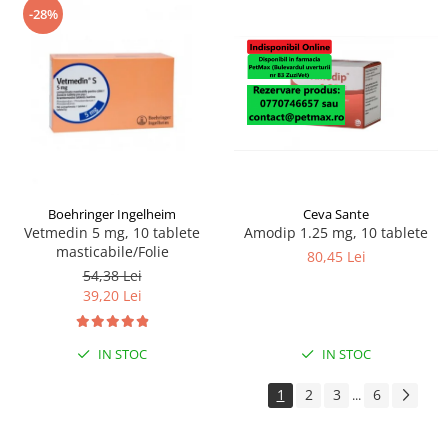
-28%
Boehringer Ingelheim
Ceva Sante
Vetmedin 5 mg, 10 tablete
Amodip 1.25 mg, 10 tablete
masticabile/Folie
80,45 Lei
54,38 Lei
39,20 Lei
IN STOC
IN STOC
1
2
3
6
...