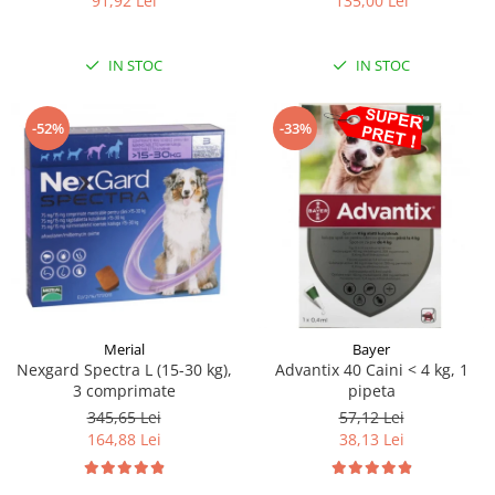
135,00 Lei
91,92 Lei
IN STOC
IN STOC
-52%
-33%
Merial
Bayer
Nexgard Spectra L (15-30 kg),
Advantix 40 Caini < 4 kg, 1
3 comprimate
pipeta
345,65 Lei
57,12 Lei
164,88 Lei
38,13 Lei