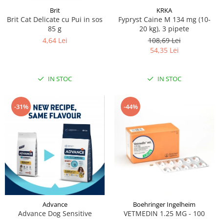
Brit
KRKA
Brit Cat Delicate cu Pui in sos
Fypryst Caine M 134 mg (10-
85 g
20 kg), 3 pipete
4,64 Lei
108,69 Lei
54,35 Lei
IN STOC
IN STOC
-31%
-44%
Advance
Boehringer Ingelheim
Advance Dog Sensitive
VETMEDIN 1.25 MG - 100