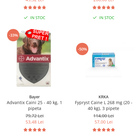
Sampoane si Balsamuri
Custi transport - Pisici
Servetele Umede
Jucarii Pisici
Covorase absorbante
IN STOC
IN STOC
Lese, Hamuri si Zgarzi
Curatare Ochi
Paturi, perne si cosuri pentru pisici
Igiena Catel
-33%
Recompense Delicioase
Igiena Interior
-50%
Perii si descalcitoare caini
Solutii Atractante si repelente
Bayer
KRKA
Advantix Caini 25 - 40 kg, 1
Fypryst Caine L 268 mg (20 -
pipeta
40 kg), 3 pipete
79,72 Lei
114,00 Lei
53,48 Lei
57,00 Lei