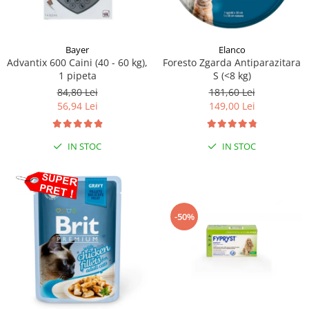
Bayer
Elanco
Advantix 600 Caini (40 - 60 kg),
Foresto Zgarda Antiparazitara
1 pipeta
S (<8 kg)
84,80 Lei
181,60 Lei
56,94 Lei
149,00 Lei
IN STOC
IN STOC
-50%