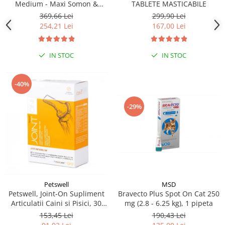
Medium - Maxi Somon &
TABLETE MASTICABILE
Orez, 12 kg
369,66 Lei
299,90 Lei
254,21 Lei
167,00 Lei
IN STOC
IN STOC
-40%
-29%
MSD
Petswell
Bravecto Plus Spot On Cat 250
Petswell, Joint-On Supliment
mg (2.8 - 6.25 kg), 1 pipeta
Articulatii Caini si Pisici, 30
tablete
190,43 Lei
153,45 Lei