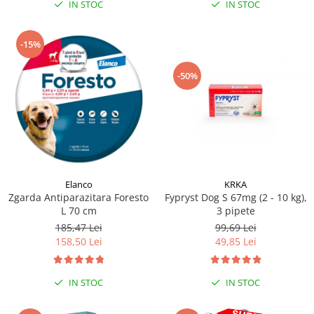
IN STOC
IN STOC
-15%
-50%
Elanco
KRKA
Zgarda Antiparazitara Foresto
Fypryst Dog S 67mg (2 - 10 kg),
L 70 cm
3 pipete
185,47 Lei
99,69 Lei
158,50 Lei
49,85 Lei
IN STOC
IN STOC