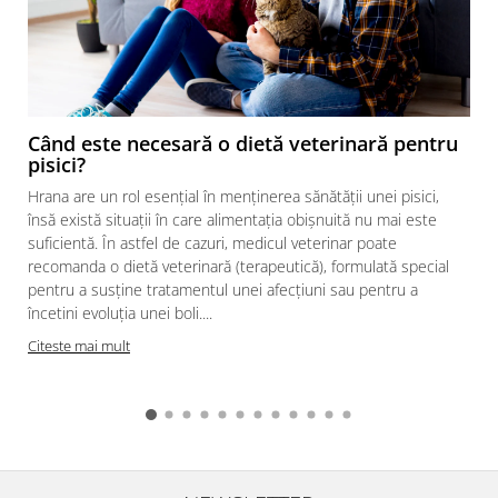
Când este necesară o dietă veterinară pentru
pisici?
Hrana are un rol esențial în menținerea sănătății unei pisici,
însă există situații în care alimentația obișnuită nu mai este
suficientă. În astfel de cazuri, medicul veterinar poate
recomanda o dietă veterinară (terapeutică), formulată special
pentru a susține tratamentul unei afecțiuni sau pentru a
încetini evoluția unei boli....
Citeste mai mult