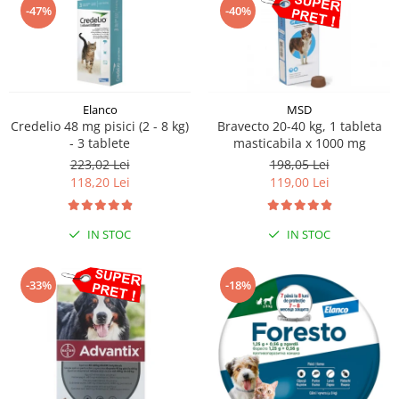
-47%
-40%
Elanco
MSD
Credelio 48 mg pisici (2 - 8 kg)
Bravecto 20-40 kg, 1 tableta
- 3 tablete
masticabila x 1000 mg
223,02 Lei
198,05 Lei
118,20 Lei
119,00 Lei
IN STOC
IN STOC
-33%
-18%