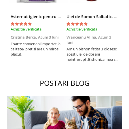
Asternut igienic pentru pisici Tofu Lavanda, Mon Petit 5 l
Ulei de Somon Salbatic, câini și pisici, piele si blană, BEST4PETS, 1l
Achizitie verificata
Achizitie verificata
Achi
Cristina Berca,
Acum 3 luni
Vranceanu Alina,
Acum 3
Iri
luni
Foarte convenabil raportat la
Pro
calitate/ preț și are un miros
Am un bishon fetita .Folosesc
med
plăcut.
acest ulei de doi ani
mer
neintrerupt .Bishonica mea se
Martin care e
simte foarte bine si ii place
Sup
foarte mult .Ii pun zilnic pe
card
bobite il adora .Deja sunt la a
treia comanda recomand cu
POSTARI BLOG
mult drag !