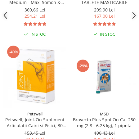
Medium - Maxi Somon &
TABLETE MASTICABILE
Orez, 12 kg
369,66 Lei
299,90 Lei
254,21 Lei
167,00 Lei
IN STOC
IN STOC
-40%
-29%
MSD
Petswell
Bravecto Plus Spot On Cat 250
Petswell, Joint-On Supliment
mg (2.8 - 6.25 kg), 1 pipeta
Articulatii Caini si Pisici, 30
tablete
190,43 Lei
153,45 Lei