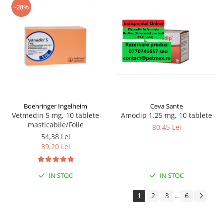
-28%
Boehringer Ingelheim
Ceva Sante
Vetmedin 5 mg, 10 tablete
Amodip 1.25 mg, 10 tablete
masticabile/Folie
80,45 Lei
54,38 Lei
39,20 Lei
IN STOC
IN STOC
1
2
3
6
...