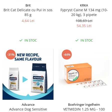
Brit
KRKA
Brit Cat Delicate cu Pui in sos
Fypryst Caine M 134 mg (10-
85 g
20 kg), 3 pipete
4,64 Lei
108,69 Lei
54,35 Lei
IN STOC
IN STOC
-31%
-44%
Advance
Boehringer Ingelheim
Advance Dog Sensitive
VETMEDIN 1.25 MG - 100