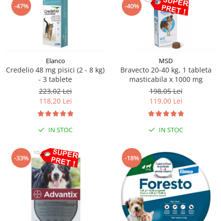
-47%
-40%
Elanco
MSD
Credelio 48 mg pisici (2 - 8 kg)
Bravecto 20-40 kg, 1 tableta
- 3 tablete
masticabila x 1000 mg
223,02 Lei
198,05 Lei
118,20 Lei
119,00 Lei
IN STOC
IN STOC
-33%
-18%