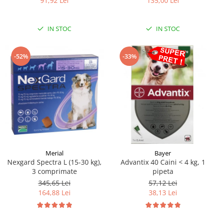
135,00 Lei
91,92 Lei
IN STOC
IN STOC
-52%
-33%
Merial
Bayer
Nexgard Spectra L (15-30 kg),
Advantix 40 Caini < 4 kg, 1
3 comprimate
pipeta
345,65 Lei
57,12 Lei
164,88 Lei
38,13 Lei