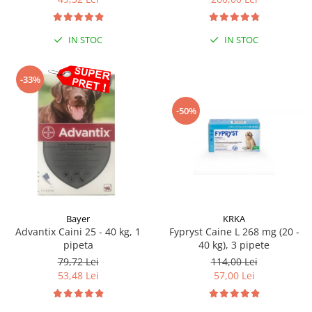
Sampoane si Balsamuri
Custi transport - Pisici
Servetele Umede
Jucarii Pisici
Covorase absorbante
IN STOC
IN STOC
Lese, Hamuri si Zgarzi
Curatare Ochi
Paturi, perne si cosuri pentru pisici
Igiena Catel
-33%
Recompense Delicioase
Igiena Interior
-50%
Perii si descalcitoare caini
Solutii Atractante si repelente
Bayer
KRKA
Advantix Caini 25 - 40 kg, 1
Fypryst Caine L 268 mg (20 -
pipeta
40 kg), 3 pipete
79,72 Lei
114,00 Lei
53,48 Lei
57,00 Lei