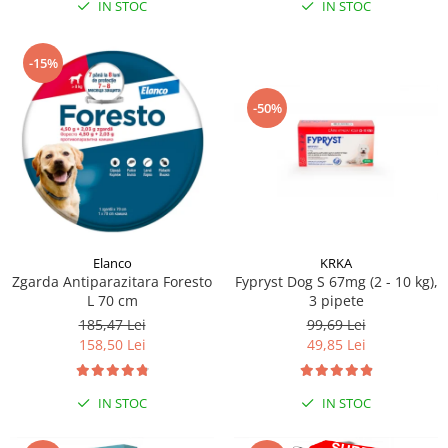
IN STOC
IN STOC
-15%
-50%
Elanco
KRKA
Zgarda Antiparazitara Foresto
Fypryst Dog S 67mg (2 - 10 kg),
L 70 cm
3 pipete
185,47 Lei
99,69 Lei
158,50 Lei
49,85 Lei
IN STOC
IN STOC