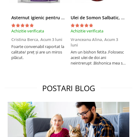
Asternut igienic pentru pisici Tofu Lavanda, Mon Petit 5 l
Ulei de Somon Salbatic, câini și pisici, piele si blană, BEST4PETS, 1l
Achizitie verificata
Achizitie verificata
Achi
Cristina Berca,
Acum 3 luni
Vranceanu Alina,
Acum 3
Iri
luni
Foarte convenabil raportat la
Pro
calitate/ preț și are un miros
Am un bishon fetita .Folosesc
med
plăcut.
acest ulei de doi ani
mer
neintrerupt .Bishonica mea se
Martin care e
simte foarte bine si ii place
Sup
foarte mult .Ii pun zilnic pe
card
bobite il adora .Deja sunt la a
treia comanda recomand cu
POSTARI BLOG
mult drag !