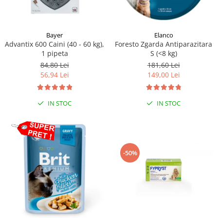
Bayer
Elanco
Advantix 600 Caini (40 - 60 kg),
Foresto Zgarda Antiparazitara
1 pipeta
S (<8 kg)
84,80 Lei
181,60 Lei
56,94 Lei
149,00 Lei
IN STOC
IN STOC
-50%