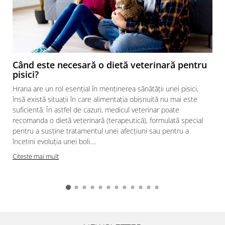
Când este necesară o dietă veterinară pentru
pisici?
Hrana are un rol esențial în menținerea sănătății unei pisici,
însă există situații în care alimentația obișnuită nu mai este
suficientă. În astfel de cazuri, medicul veterinar poate
recomanda o dietă veterinară (terapeutică), formulată special
pentru a susține tratamentul unei afecțiuni sau pentru a
încetini evoluția unei boli....
Citeste mai mult