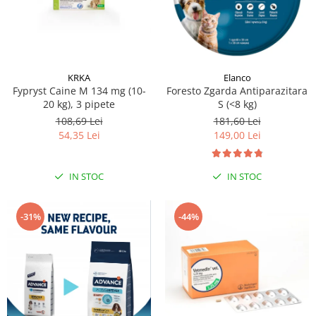
KRKA
Elanco
Fypryst Caine M 134 mg (10-
Foresto Zgarda Antiparazitara
20 kg), 3 pipete
S (<8 kg)
108,69 Lei
181,60 Lei
54,35 Lei
149,00 Lei
IN STOC
IN STOC
-31%
-44%