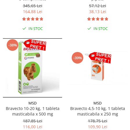
345,65 Lei
57,12 Lei
164,88 Lei
38,13 Lei
IN STOC
IN STOC
-38%
-39%
MSD
MSD
Bravecto 10-20 kg, 1 tableta
Bravecto 4,5-10 kg, 1 tableta
masticabila x 500 mg
masticabila x 250 mg
187,85 Lei
178,75 Lei
116,00 Lei
109,90 Lei