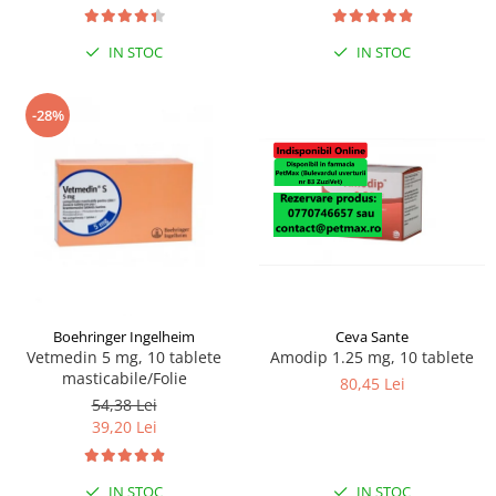
IN STOC
IN STOC
-28%
Boehringer Ingelheim
Ceva Sante
Vetmedin 5 mg, 10 tablete
Amodip 1.25 mg, 10 tablete
masticabile/Folie
80,45 Lei
54,38 Lei
39,20 Lei
IN STOC
IN STOC