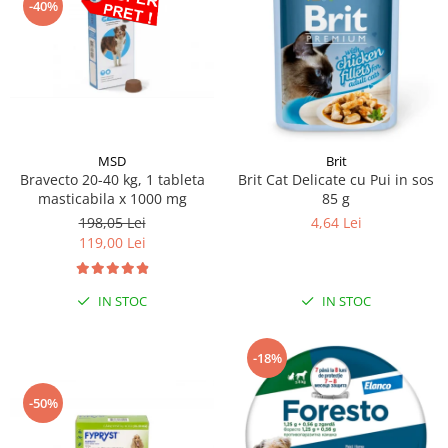
-40%
MSD
Brit
Bravecto 20-40 kg, 1 tableta
Brit Cat Delicate cu Pui in sos
masticabila x 1000 mg
85 g
198,05 Lei
4,64 Lei
119,00 Lei
IN STOC
IN STOC
-18%
-50%