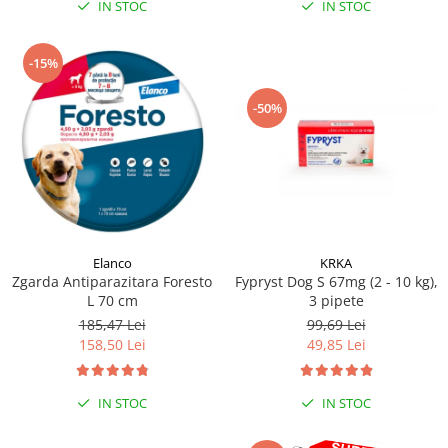
IN STOC
IN STOC
-15%
-50%
Elanco
KRKA
Zgarda Antiparazitara Foresto
Fypryst Dog S 67mg (2 - 10 kg),
L 70 cm
3 pipete
185,47 Lei
99,69 Lei
158,50 Lei
49,85 Lei
IN STOC
IN STOC