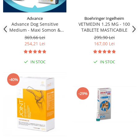
Advance
Boehringer Ingelheim
Advance Dog Sensitive
VETMEDIN 1.25 MG - 100
Medium - Maxi Somon &
TABLETE MASTICABILE
Orez, 12 kg
369,66 Lei
299,90 Lei
254,21 Lei
167,00 Lei
IN STOC
IN STOC
-40%
-29%