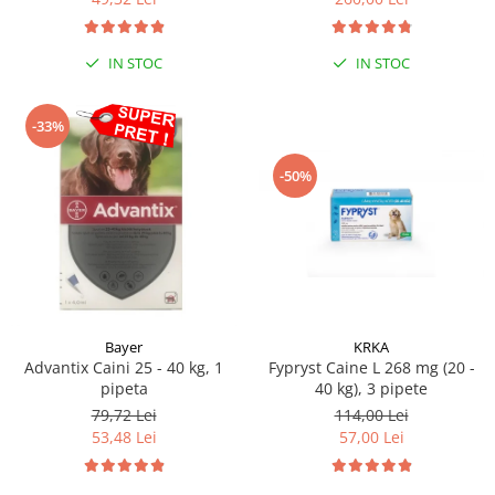
Sampoane si Balsamuri
Custi transport - Pisici
Servetele Umede
Jucarii Pisici
Covorase absorbante
IN STOC
IN STOC
Lese, Hamuri si Zgarzi
Curatare Ochi
Paturi, perne si cosuri pentru pisici
Igiena Catel
-33%
Recompense Delicioase
Igiena Interior
-50%
Perii si descalcitoare caini
Solutii Atractante si repelente
Bayer
KRKA
Advantix Caini 25 - 40 kg, 1
Fypryst Caine L 268 mg (20 -
pipeta
40 kg), 3 pipete
79,72 Lei
114,00 Lei
53,48 Lei
57,00 Lei