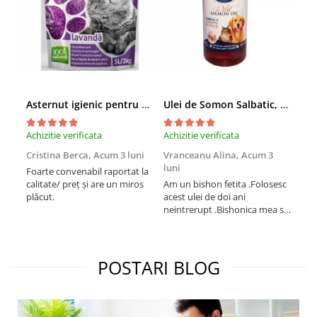
Asternut igienic pentru pisici Tofu Lavanda, Mon Petit 5 l
Ulei de Somon Salbatic, câini și pisici, piele si blană, BEST4PETS, 1l
Achizitie verificata
Achizitie verificata
Achi
Cristina Berca,
Acum 3 luni
Vranceanu Alina,
Acum 3
Iri
luni
Foarte convenabil raportat la
Pro
calitate/ preț și are un miros
Am un bishon fetita .Folosesc
med
plăcut.
acest ulei de doi ani
mer
neintrerupt .Bishonica mea se
Martin care e
simte foarte bine si ii place
Sup
foarte mult .Ii pun zilnic pe
card
bobite il adora .Deja sunt la a
treia comanda recomand cu
POSTARI BLOG
mult drag !