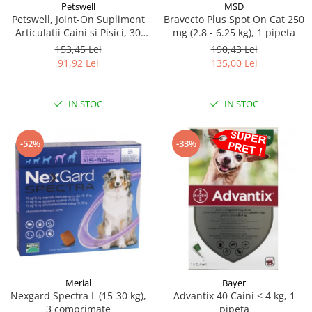
MSD
Petswell
Bravecto Plus Spot On Cat 250
Petswell, Joint-On Supliment
mg (2.8 - 6.25 kg), 1 pipeta
Articulatii Caini si Pisici, 30
tablete
190,43 Lei
153,45 Lei
135,00 Lei
91,92 Lei
IN STOC
IN STOC
-52%
-33%
Merial
Bayer
Nexgard Spectra L (15-30 kg),
Advantix 40 Caini < 4 kg, 1
3 comprimate
pipeta