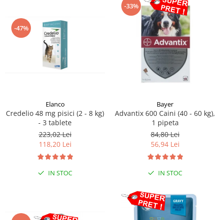
-33%
-47%
Elanco
Bayer
Credelio 48 mg pisici (2 - 8 kg)
Advantix 600 Caini (40 - 60 kg),
- 3 tablete
1 pipeta
223,02 Lei
84,80 Lei
118,20 Lei
56,94 Lei
IN STOC
IN STOC