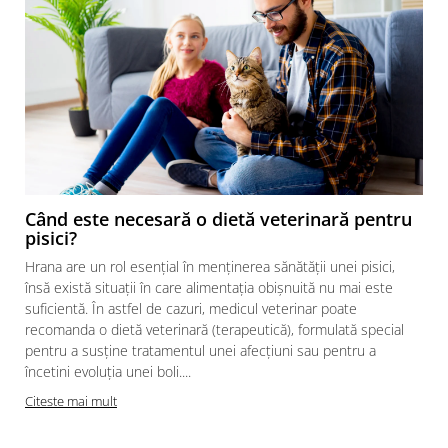
Când este necesară o dietă veterinară pentru
pisici?
Hrana are un rol esențial în menținerea sănătății unei pisici,
însă există situații în care alimentația obișnuită nu mai este
suficientă. În astfel de cazuri, medicul veterinar poate
recomanda o dietă veterinară (terapeutică), formulată special
pentru a susține tratamentul unei afecțiuni sau pentru a
încetini evoluția unei boli....
Citeste mai mult