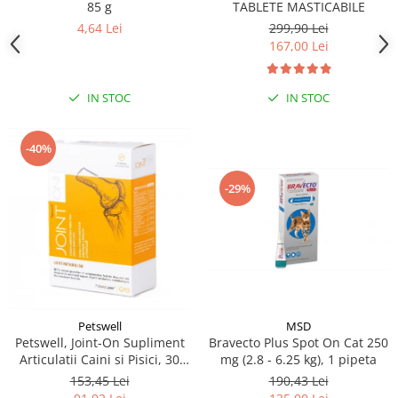
85 g
TABLETE MASTICABILE
4,64 Lei
299,90 Lei
167,00 Lei
IN STOC
IN STOC
-40%
-29%
MSD
Petswell
Bravecto Plus Spot On Cat 250
Petswell, Joint-On Supliment
mg (2.8 - 6.25 kg), 1 pipeta
Articulatii Caini si Pisici, 30
tablete
190,43 Lei
153,45 Lei