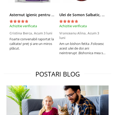
Asternut igienic pentru pisici Tofu Lavanda, Mon Petit 5 l
Ulei de Somon Salbatic, câini și pisici, piele si blană, BEST4PETS, 1l
Achizitie verificata
Achizitie verificata
Achi
Cristina Berca,
Acum 3 luni
Vranceanu Alina,
Acum 3
Iri
luni
Foarte convenabil raportat la
Pro
calitate/ preț și are un miros
Am un bishon fetita .Folosesc
med
plăcut.
acest ulei de doi ani
mer
neintrerupt .Bishonica mea se
Martin care e
simte foarte bine si ii place
Sup
foarte mult .Ii pun zilnic pe
card
bobite il adora .Deja sunt la a
treia comanda recomand cu
POSTARI BLOG
mult drag !