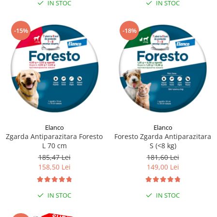
IN STOC
IN STOC
-15%
-18%
Elanco
Elanco
Zgarda Antiparazitara Foresto
Foresto Zgarda Antiparazitara
L 70 cm
S (<8 kg)
185,47 Lei
181,60 Lei
158,50 Lei
149,00 Lei
IN STOC
IN STOC