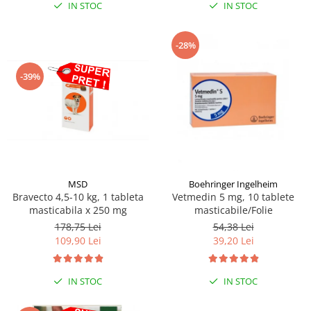
IN STOC
IN STOC
-28%
-39%
MSD
Boehringer Ingelheim
Bravecto 4,5-10 kg, 1 tableta
Vetmedin 5 mg, 10 tablete
masticabila x 250 mg
masticabile/Folie
178,75 Lei
54,38 Lei
109,90 Lei
39,20 Lei
IN STOC
IN STOC