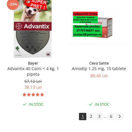
-33%
Bayer
Ceva Sante
Advantix 40 Caini < 4 kg, 1
Amodip 1.25 mg, 10 tablete
pipeta
80,45 Lei
57,12 Lei
38,13 Lei
IN STOC
IN STOC
1
2
3
6
...