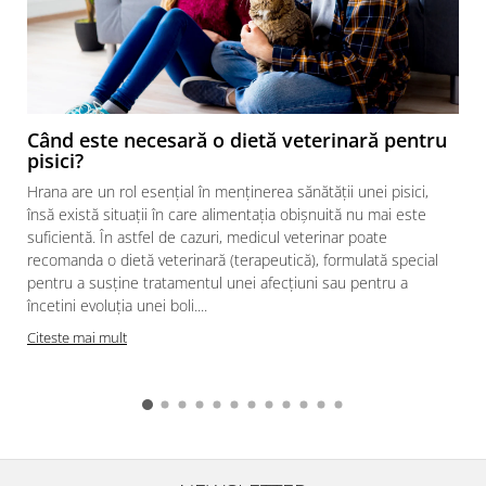
Când este necesară o dietă veterinară pentru
pisici?
Hrana are un rol esențial în menținerea sănătății unei pisici,
însă există situații în care alimentația obișnuită nu mai este
suficientă. În astfel de cazuri, medicul veterinar poate
recomanda o dietă veterinară (terapeutică), formulată special
pentru a susține tratamentul unei afecțiuni sau pentru a
încetini evoluția unei boli....
Citeste mai mult