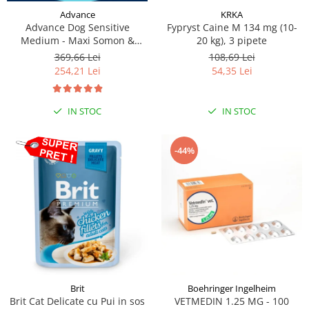
Advance
KRKA
Advance Dog Sensitive
Fypryst Caine M 134 mg (10-
Medium - Maxi Somon &
20 kg), 3 pipete
Orez, 12 kg
369,66 Lei
108,69 Lei
254,21 Lei
54,35 Lei
IN STOC
IN STOC
-44%
Brit
Boehringer Ingelheim
Brit Cat Delicate cu Pui in sos
VETMEDIN 1.25 MG - 100