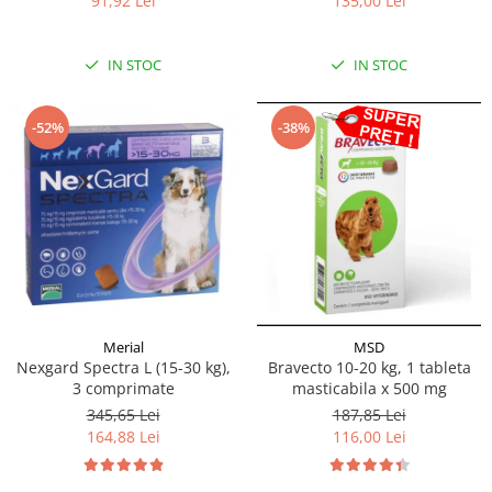
135,00 Lei
91,92 Lei
IN STOC
IN STOC
-52%
-38%
Merial
MSD
Nexgard Spectra L (15-30 kg),
Bravecto 10-20 kg, 1 tableta
3 comprimate
masticabila x 500 mg
345,65 Lei
187,85 Lei
164,88 Lei
116,00 Lei