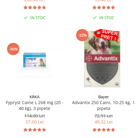
Sampoane si Balsamuri
Custi transport - Pisici
Servetele Umede
Jucarii Pisici
Covorase absorbante
IN STOC
IN STOC
Lese, Hamuri si Zgarzi
Curatare Ochi
Paturi, perne si cosuri pentru pisici
Igiena Catel
-32%
Recompense Delicioase
Igiena Interior
-50%
Perii si descalcitoare caini
Solutii Atractante si repelente
KRKA
Bayer
Fypryst Caine L 268 mg (20 -
Advantix 250 Caini, 10-25 kg, 1
40 kg), 3 pipete
pipeta
114,00 Lei
72,91 Lei
57,00 Lei
49,32 Lei