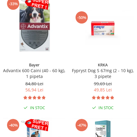
-33%
-50%
Bayer
KRKA
Advantix 600 Caini (40 - 60 kg),
Fypryst Dog S 67mg (2 - 10 kg),
1 pipeta
3 pipete
84,80 Lei
99,69 Lei
56,94 Lei
49,85 Lei
IN STOC
IN STOC
-40%
-47%