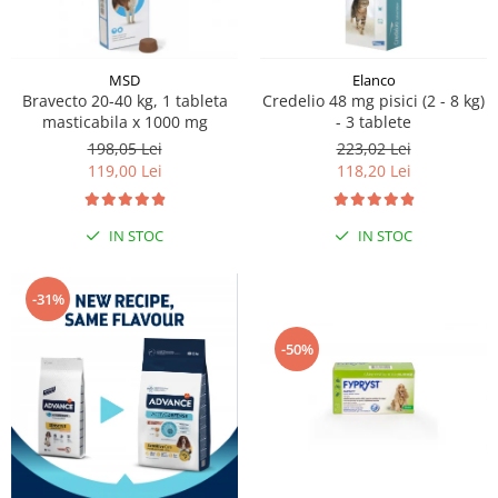
MSD
Elanco
Bravecto 20-40 kg, 1 tableta
Credelio 48 mg pisici (2 - 8 kg)
masticabila x 1000 mg
- 3 tablete
198,05 Lei
223,02 Lei
119,00 Lei
118,20 Lei
IN STOC
IN STOC
-31%
-50%