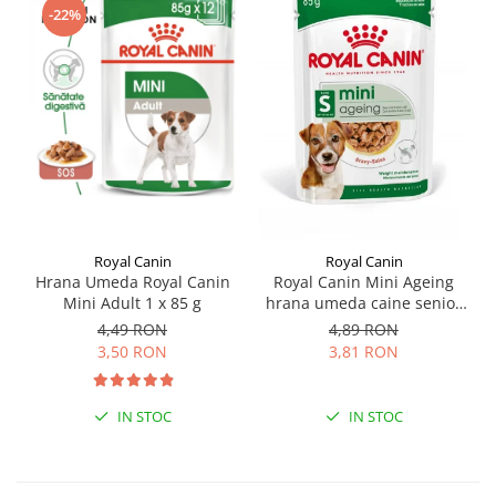
-22%
Royal Canin
Royal Canin
Hrana Umeda Royal Canin
Royal Canin Mini Ageing
Mini Adult 1 x 85 g
hrana umeda caine senior
(in sos), 1 x 85 g
4,49 RON
4,89 RON
3,50 RON
3,81 RON
IN STOC
IN STOC