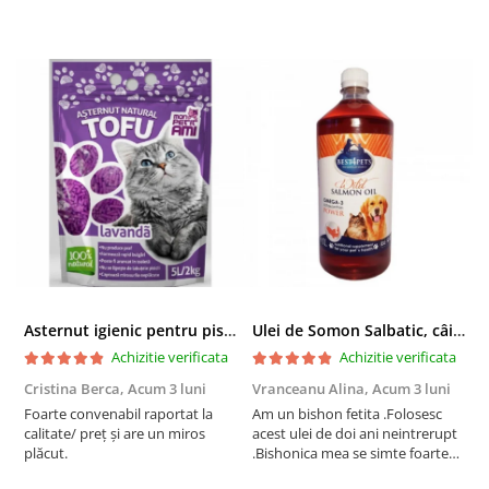
Asternut igienic pentru pisici Tofu Lavanda, Mon Petit 5 l
Ulei de Somon Salbatic, câini și pisici, piele si blană, BEST4PETS, 1l
Achizitie verificata
Achizitie verificata
Cristina Berca,
Acum 3 luni
Vranceanu Alina,
Acum 3 luni
I
Foarte convenabil raportat la
Am un bishon fetita .Folosesc
P
calitate/ preț și are un miros
acest ulei de doi ani neintrerupt
v
plăcut.
.Bishonica mea se simte foarte
An
bine si ii place foarte mult .Ii pun
c