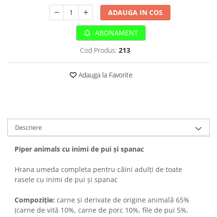
Sampoane si Balsamuri
Custi transport - Pisici
ADAUGA IN COS
Servetele Umede
Jucarii Pisici
Covorase absorbante
ABONAMENT
Lese, Hamuri si Zgarzi
Curatare Ochi
Paturi, perne si cosuri pentru pisici
Cod Produs:
213
Igiena Catel
Recompense Delicioase
Igiena Interior
Adauga la Favorite
Perii si descalcitoare caini
Solutii Atractante si repelente
Descriere
Piper animals cu inimi de pui și spanac
Hrana umeda completa pentru câini adulți de toate
rasele cu inimi de pui și spanac
Compoziție:
carne și derivate de origine animală 65%
(carne de vită 10%, carne de porc 10%, file de pui 5%,