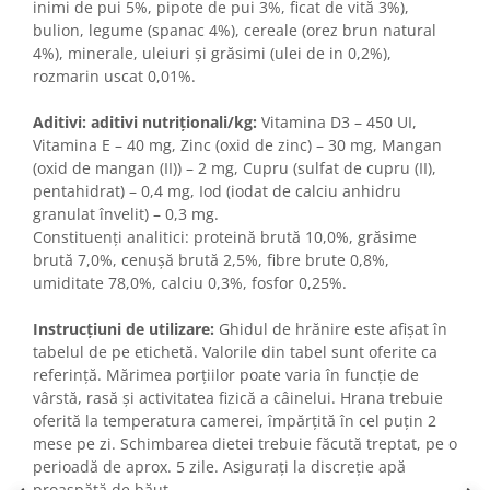
inimi de pui 5%, pipote de pui 3%, ficat de vită 3%),
bulion, legume (spanac 4%), cereale (orez brun natural
4%), minerale, uleiuri și grăsimi (ulei de in 0,2%),
rozmarin uscat 0,01%.
Aditivi: aditivi nutriționali/kg:
Vitamina D3 – 450 UI,
Vitamina E – 40 mg, Zinc (oxid de zinc) – 30 mg, Mangan
(oxid de mangan (II)) – 2 mg, Cupru (sulfat de cupru (II),
pentahidrat) – 0,4 mg, Iod (iodat de calciu anhidru
granulat învelit) – 0,3 mg.
Constituenți analitici: proteină brută 10,0%, grăsime
brută 7,0%, cenușă brută 2,5%, fibre brute 0,8%,
umiditate 78,0%, calciu 0,3%, fosfor 0,25%.
Instrucțiuni de utilizare:
Ghidul de hrănire este afișat în
tabelul de pe etichetă. Valorile din tabel sunt oferite ca
referință. Mărimea porțiilor poate varia în funcție de
vârstă, rasă și activitatea fizică a câinelui. Hrana trebuie
oferită la temperatura camerei, împărțită în cel puțin 2
mese pe zi. Schimbarea dietei trebuie făcută treptat, pe o
perioadă de aprox. 5 zile. Asigurați la discreție apă
proaspătă de băut.