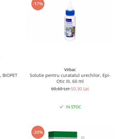
-17%
Virbac
Solutie pentru curatatul urechilor, Epi-
r, BIOPET
Otic III, 60 ml
60,60 Lei
50,30 Lei
IN STOC
-20%