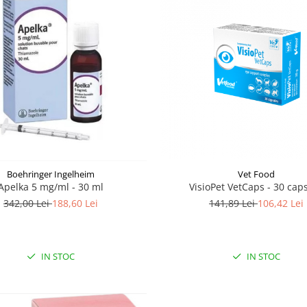
Vet Food
Boehringer Ingelheim
VisioPet VetCaps - 30 cap
Apelka 5 mg/ml - 30 ml
141,89 Lei
106,42 Lei
342,00 Lei
188,60 Lei
IN STOC
IN STOC