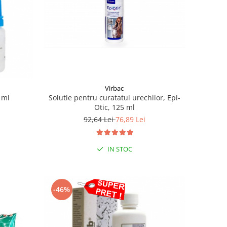
Virbac
Solutie pentru curatatul urechilor, Epi-
 ml
Otic, 125 ml
92,64 Lei
76,89 Lei
IN STOC
-46%