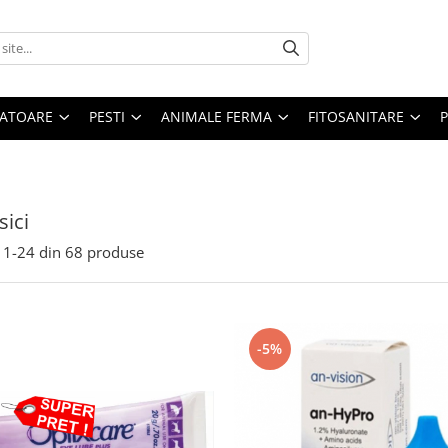
ATOARE
PESTI
ANIMALE FERMA
FITOSANITARE
sici
1-
24
din
68
produse
-5%