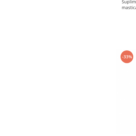
Suplim
mastica
-33%