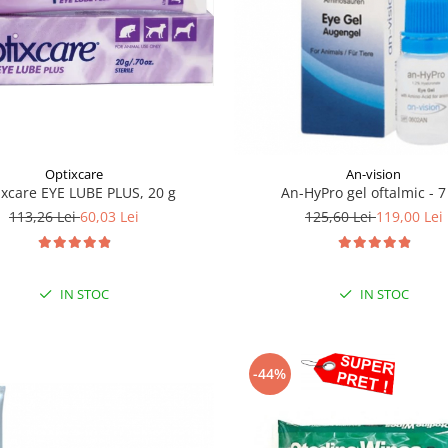
Optixcare
An-vision
ixcare EYE LUBE PLUS, 20 g
An-HyPro gel oftalmic - 7
113,26 Lei
60,03 Lei
125,60 Lei
119,00 Lei
IN STOC
IN STOC
-44%