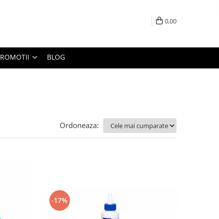
0,00
PROMOTII
BLOG
Ordoneaza:
-17%