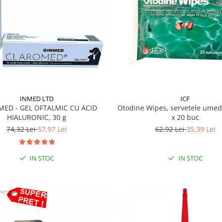
INMED LTD
ICF
ED - GEL OFTALMIC CU ACID
Otodine Wipes, servetele umed
HIALURONIC, 30 g
x 20 buc
74,32 Lei
57,97 Lei
62,92 Lei
35,39 Lei
IN STOC
IN STOC