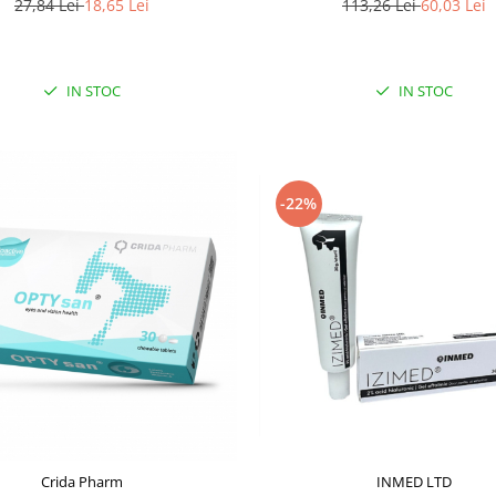
27,84 Lei
18,65 Lei
113,26 Lei
60,03 Lei
IN STOC
IN STOC
-22%
Crida Pharm
INMED LTD