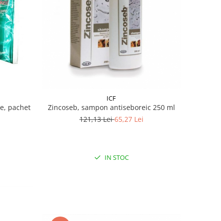
ICF
e, pachet
Zincoseb, sampon antiseboreic 250 ml
121,13 Lei
65,27 Lei
IN STOC