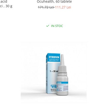
 acid
Ocuhealth, 60 tablete
ci , 30 g
171,72 Lei
111,27 Lei
IN STOC