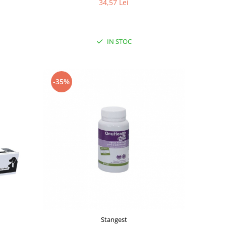
34,57 Lei
IN STOC
-35%
Stangest