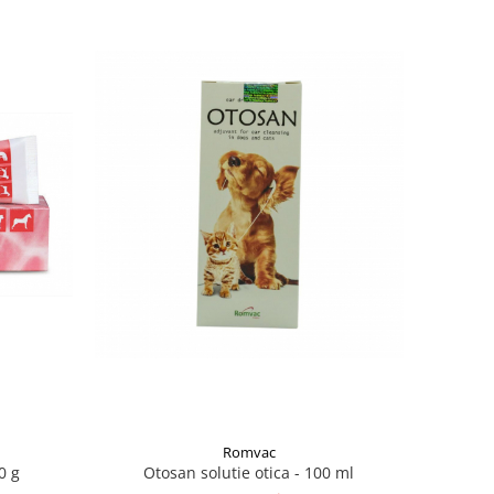
Romvac
0 g
Otosan solutie otica - 100 ml