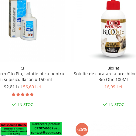
ICF
BioPet
rm Oto Piu, solutie otica pentru
Solutie de curatare a urechilo
ni si pisici, flacon x 150 ml
Bio Otic 100ML
92,81 Lei
56,60 Lei
16,99 Lei
IN STOC
IN STOC
-25%