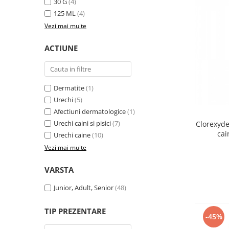
30 G
(4)
125 ML
(4)
Vezi mai multe
ACTIUNE
Dermatite
(1)
Urechi
(5)
Afectiuni dermatologice
(1)
Urechi caini si pisici
(7)
Clorexyde
cai
Urechi caine
(10)
Vezi mai multe
VARSTA
Junior, Adult, Senior
(48)
TIP PREZENTARE
-45%