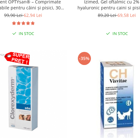
ent OPTYsan® – Comprimate
Izimed, Gel oftalmic cu 2%
bile pentru câini și pisici, 30
hyaluronic pentru caini si pisi
comprimate
99,90 Lei
62,94 Lei
89,20 Lei
69,58 Lei
IN STOC
IN STOC
-35%