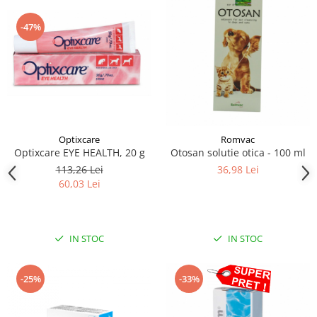
-47%
Optixcare
Romvac
Optixcare EYE HEALTH, 20 g
Otosan solutie otica - 100 ml
113,26 Lei
36,98 Lei
60,03 Lei
IN STOC
IN STOC
-25%
-33%