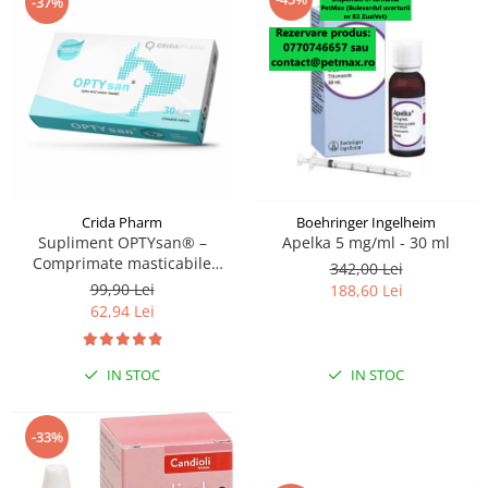
-37%
Crida Pharm
Boehringer Ingelheim
Supliment OPTYsan® –
Apelka 5 mg/ml - 30 ml
Comprimate masticabile
342,00 Lei
pentru câini și pisici, 30
99,90 Lei
188,60 Lei
comprimate
62,94 Lei
IN STOC
IN STOC
-33%