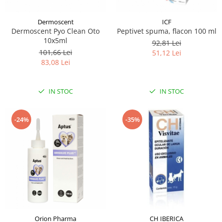
Dermoscent
ICF
Dermoscent Pyo Clean Oto
Peptivet spuma, flacon 100 ml
10x5ml
92,81 Lei
101,66 Lei
51,12 Lei
83,08 Lei
IN STOC
IN STOC
-24%
-35%
Orion Pharma
CH IBERICA