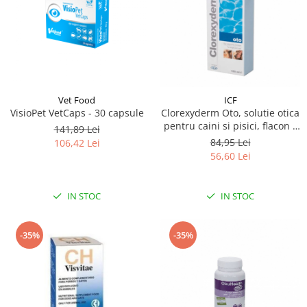
Vet Food
ICF
VisioPet VetCaps - 30 capsule
Clorexyderm Oto, solutie otica
pentru caini si pisici, flacon x
141,89 Lei
150 ml
84,95 Lei
106,42 Lei
56,60 Lei
IN STOC
IN STOC
-35%
-35%