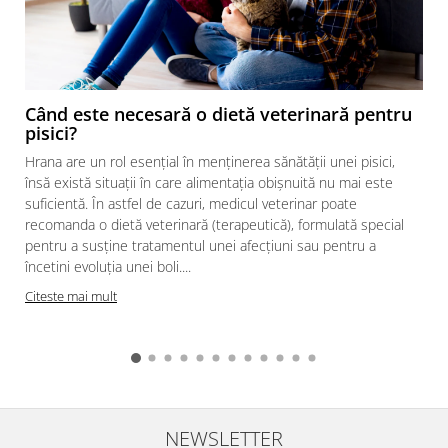
Când este necesară o dietă veterinară pentru
pisici?
Hrana are un rol esențial în menținerea sănătății unei pisici,
însă există situații în care alimentația obișnuită nu mai este
suficientă. În astfel de cazuri, medicul veterinar poate
recomanda o dietă veterinară (terapeutică), formulată special
pentru a susține tratamentul unei afecțiuni sau pentru a
încetini evoluția unei boli....
Citeste mai mult
NEWSLETTER