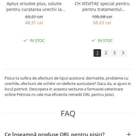
Aptus orisolve plus, solutie
CH VISVITAE special pentru
pentru curatarea urechii la
pentru tratamentul
caini si pisici, 100ml
keratoconjunctivitei Sicca și
63,21 Lei
105,58 Lei
ulcerelor corneene 15 G
48,31 Lei
68,63 Lei
IN STOC
IN STOC
1
2
3
Pisica ta sufera de afectiuni de tipul acestora: dermatite, probleme cu
urechile, afectiuni ale ochilor ori defecte auriculare? Daca da, ai ajuns in
locul potrivit. Descopera in aceasta sectiune a farmaciei veterinare
online Petmax.ro cele mai eficiente remedii ORL pentru pisici.
FAQ
Ce înseamnă produse ORL pentru pisici?