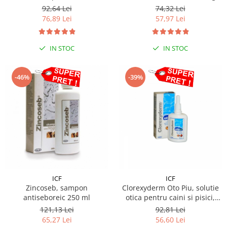
Sampoane si Balsamuri
92,64 Lei
74,32 Lei
Custi transport - Pisici
Servetele Umede
76,89 Lei
57,97 Lei
Jucarii Pisici
Covorase absorbante
Lese, Hamuri si Zgarzi
Curatare Ochi
IN STOC
IN STOC
Paturi, perne si cosuri pentru pisici
Igiena Catel
Recompense Delicioase
Igiena Interior
-46%
-39%
Perii si descalcitoare caini
Solutii Atractante si repelente
ICF
ICF
Zincoseb, sampon
Clorexyderm Oto Piu, solutie
antiseboreic 250 ml
otica pentru caini si pisici,
flacon x 150 ml
121,13 Lei
92,81 Lei
65,27 Lei
56,60 Lei