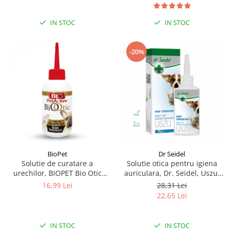
IN STOC
IN STOC
-20%
BioPet
Dr Seidel
Solutie de curatare a
Solutie otica pentru igiena
urechilor, BIOPET Bio Otic
auriculara, Dr. Seidel, Uszu,
100ML
75 ml
16,99 Lei
28,31 Lei
22,65 Lei
IN STOC
IN STOC