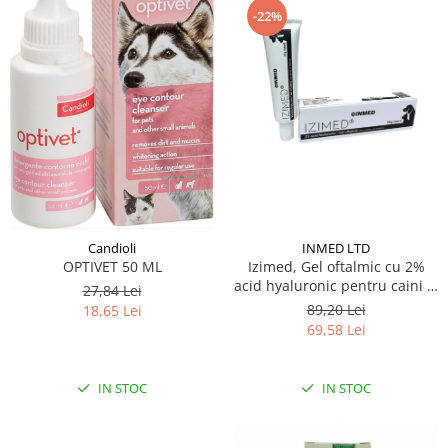
-22%
INMED LTD
Candioli
Izimed, Gel oftalmic cu 2%
OPTIVET 50 ML
acid hyaluronic pentru caini si
27,84 Lei
pisici , 30 g
89,20 Lei
18,65 Lei
69,58 Lei
IN STOC
IN STOC