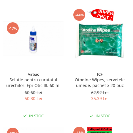
-44%
-17%
Virbac
ICF
Solutie pentru curatatul
Otodine Wipes, servetele
urechilor, Epi-Otic III, 60 ml
umede, pachet x 20 buc
60,60 Lei
62,92 Lei
50,30 Lei
35,39 Lei
IN STOC
IN STOC
-45%