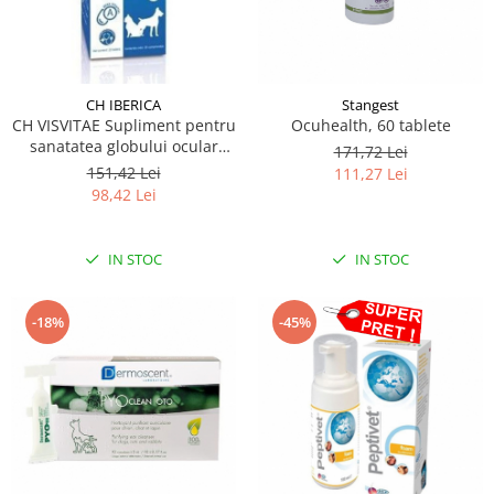
CH IBERICA
Stangest
CH VISVITAE Supliment pentru
Ocuhealth, 60 tablete
sanatatea globului ocular
171,72 Lei
pentru caini si pisici 20 tbl
151,42 Lei
111,27 Lei
98,42 Lei
IN STOC
IN STOC
-18%
-45%