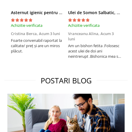
Asternut igienic pentru pisici Tofu Lavanda, Mon Petit 5 l
Ulei de Somon Salbatic, câini și pisici, piele si blană, BEST4PETS, 1l
Achizitie verificata
Achizitie verificata
Achi
Cristina Berca,
Acum 3 luni
Vranceanu Alina,
Acum 3
Iri
luni
Foarte convenabil raportat la
Pro
calitate/ preț și are un miros
Am un bishon fetita .Folosesc
med
plăcut.
acest ulei de doi ani
mer
neintrerupt .Bishonica mea se
Martin care e
simte foarte bine si ii place
Sup
foarte mult .Ii pun zilnic pe
card
bobite il adora .Deja sunt la a
treia comanda recomand cu
POSTARI BLOG
mult drag !