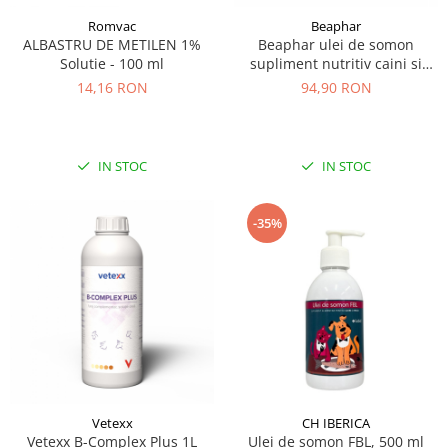
Romvac
Beaphar
ALBASTRU DE METILEN 1%
Beaphar ulei de somon
Solutie - 100 ml
supliment nutritiv caini si
pisici 940ml
14,16 RON
94,90 RON
IN STOC
IN STOC
-35%
Vetexx
CH IBERICA
Vetexx B-Complex Plus 1L
Ulei de somon FBL, 500 ml