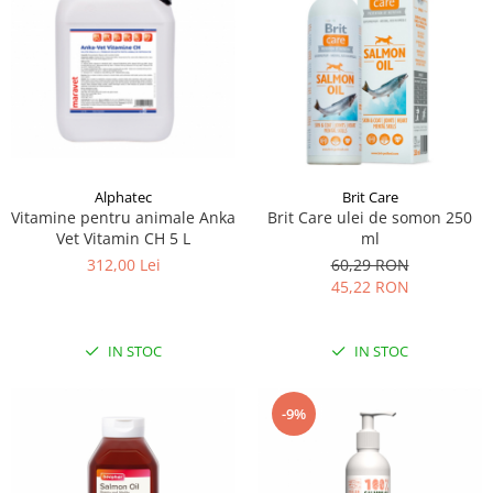
Alphatec
Brit Care
Vitamine pentru animale Anka
Brit Care ulei de somon 250
Vet Vitamin CH 5 L
ml
312,00 Lei
60,29 RON
45,22 RON
IN STOC
IN STOC
-9%