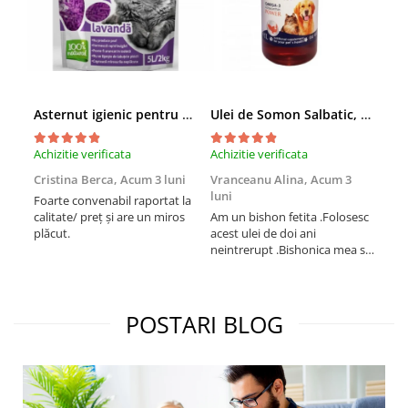
Asternut igienic pentru pisici Tofu Lavanda, Mon Petit 5 l
Ulei de Somon Salbatic, câini și pisici, piele si blană, BEST4PETS, 1l
Achizitie verificata
Achizitie verificata
Achi
Cristina Berca,
Acum 3 luni
Vranceanu Alina,
Acum 3
Iri
luni
Foarte convenabil raportat la
Pro
calitate/ preț și are un miros
Am un bishon fetita .Folosesc
med
plăcut.
acest ulei de doi ani
mer
neintrerupt .Bishonica mea se
Martin care e
simte foarte bine si ii place
Sup
foarte mult .Ii pun zilnic pe
card
bobite il adora .Deja sunt la a
treia comanda recomand cu
POSTARI BLOG
mult drag !