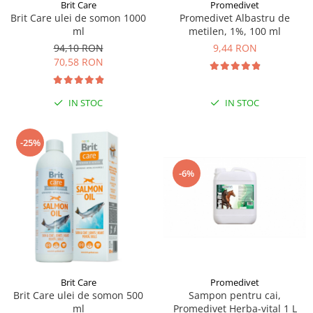
Sampoane si Balsamuri
Brit Care
Promedivet
Custi transport - Pisici
Brit Care ulei de somon 1000
Promedivet Albastru de
Servetele Umede
ml
metilen, 1%, 100 ml
Jucarii Pisici
Covorase absorbante
94,10 RON
9,44 RON
Lese, Hamuri si Zgarzi
Curatare Ochi
70,58 RON
Paturi, perne si cosuri pentru pisici
Igiena Catel
Recompense Delicioase
Igiena Interior
IN STOC
IN STOC
Perii si descalcitoare caini
Solutii Atractante si repelente
-25%
-6%
Brit Care
Promedivet
Brit Care ulei de somon 500
Sampon pentru cai,
ml
Promedivet Herba-vital 1 L