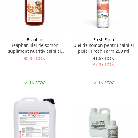
Beaphar
Fresh Farm
Beaphar ulei de somon
Ulei de somon pentru caini si
supliment nutritiv caini si
pisici, Fresh Farm 250 ml
pisici 430 ml
42,99 RON
41,65 RON
37,93 RON
IN STOC
IN STOC