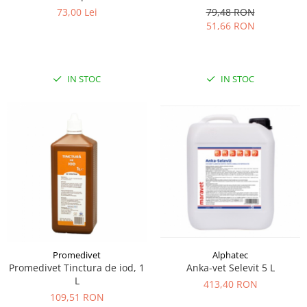
73,00 Lei
79,48 RON
51,66 RON
IN STOC
IN STOC
Alphatec
Promedivet
Anka-vet Selevit 5 L
Promedivet Tinctura de iod, 1
L
413,40 RON
109,51 RON