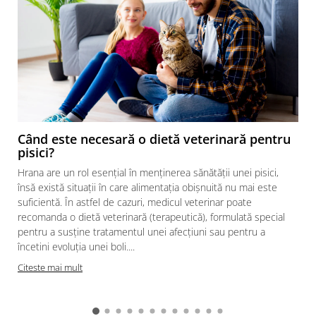
Când este necesară o dietă veterinară pentru
pisici?
Hrana are un rol esențial în menținerea sănătății unei pisici,
însă există situații în care alimentația obișnuită nu mai este
suficientă. În astfel de cazuri, medicul veterinar poate
recomanda o dietă veterinară (terapeutică), formulată special
pentru a susține tratamentul unei afecțiuni sau pentru a
încetini evoluția unei boli....
Citeste mai mult