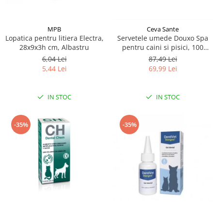
MPB
Ceva Sante
Lopatica pentru litiera Electra,
Servetele umede Douxo Spa
28x9x3h cm, Albastru
pentru caini si pisici, 100
bucati, Ceva Sante
6,04 Lei
87,49 Lei
5,44 Lei
69,99 Lei
IN STOC
IN STOC
-35%
-35%