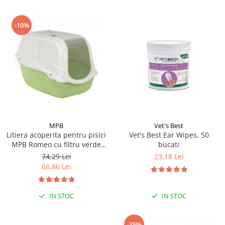
-10%
MPB
Vet's Best
Litiera acoperita pentru pisici
Vet's Best Ear Wipes, 50
MPB Romeo cu filtru verde
bucati
57x39x41(h)cm
74,29 Lei
23,18 Lei
66,86 Lei
IN STOC
IN STOC
-35%