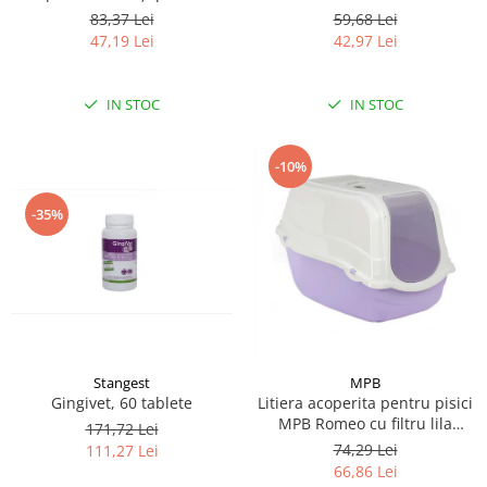
CARYODENT VET EXPERT, gel,
Smell, Floral, 1000 ml
83,37 Lei
59,68 Lei
50ml
47,19 Lei
42,97 Lei
IN STOC
IN STOC
-10%
-35%
Stangest
MPB
Gingivet, 60 tablete
Litiera acoperita pentru pisici
MPB Romeo cu filtru lila
171,72 Lei
57x39x41(h)cm
74,29 Lei
111,27 Lei
66,86 Lei