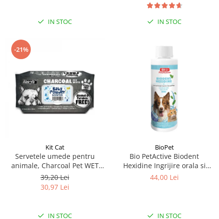
IN STOC
IN STOC
-21%
Kit Cat
BioPet
Servetele umede pentru
Bio PetActive Biodent
animale, Charcoal Pet WET
Hexidine Ingrijire orala si
Wipes, BABY POWDER- pachet
dentara pentru caini si pisici
39,20 Lei
44,00 Lei
80 buc
250 ml
30,97 Lei
IN STOC
IN STOC