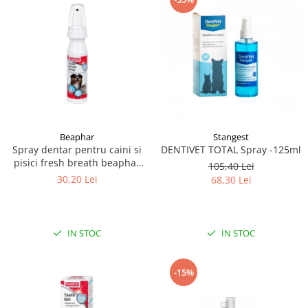
Beaphar
Stangest
Spray dentar pentru caini si
DENTIVET TOTAL Spray -125ml
pisici fresh breath beaphar
105,40 Lei
150ml
30,20 Lei
68,30 Lei
IN STOC
IN STOC
-15%