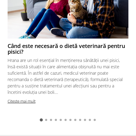
Când este necesară o dietă veterinară pentru
pisici?
Hrana are un rol esențial în menținerea sănătății unei pisici,
însă există situații în care alimentația obișnuită nu mai este
suficientă. În astfel de cazuri, medicul veterinar poate
recomanda o dietă veterinară (terapeutică), formulată special
pentru a susține tratamentul unei afecțiuni sau pentru a
încetini evoluția unei boli....
Citeste mai mult