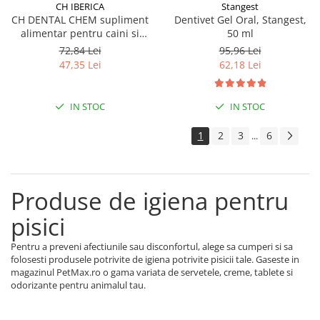
CH IBERICA
Stangest
CH DENTAL CHEM supliment
Dentivet Gel Oral, Stangest,
alimentar pentru caini si
50 ml
pisici, recomandat pentru
72,84 Lei
95,96 Lei
prevenirea formarii placii
47,35 Lei
62,18 Lei
bacteriene si a tartului 50 g
IN STOC
IN STOC
1
2
3
6
...
Produse de igiena pentru
pisici
Pentru a preveni afectiunile sau disconfortul, alege sa cumperi si sa
folosesti produsele potrivite de igiena potrivite pisicii tale. Gaseste in
magazinul PetMax.ro o gama variata de servetele, creme, tablete si
odorizante pentru animalul tau.