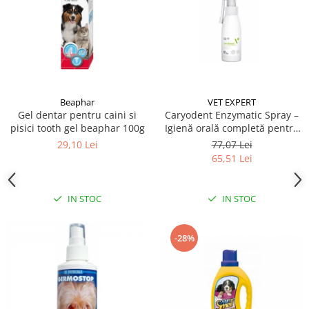
Beaphar
VET EXPERT
Gel dentar pentru caini si
Caryodent Enzymatic Spray –
pisici tooth gel beaphar 100g
Igienă orală completă pentru
câini și pisici, 75g
29,10 Lei
77,07 Lei
65,51 Lei
IN STOC
IN STOC
-28%