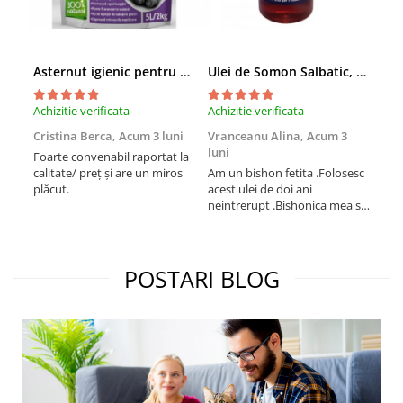
Asternut igienic pentru pisici Tofu Lavanda, Mon Petit 5 l
Ulei de Somon Salbatic, câini și pisici, piele si blană, BEST4PETS, 1l
Achizitie verificata
Achizitie verificata
Achi
Cristina Berca,
Acum 3 luni
Vranceanu Alina,
Acum 3
Iri
luni
Foarte convenabil raportat la
Pro
calitate/ preț și are un miros
Am un bishon fetita .Folosesc
med
plăcut.
acest ulei de doi ani
mer
neintrerupt .Bishonica mea se
Martin care e
simte foarte bine si ii place
Sup
foarte mult .Ii pun zilnic pe
card
bobite il adora .Deja sunt la a
treia comanda recomand cu
POSTARI BLOG
mult drag !