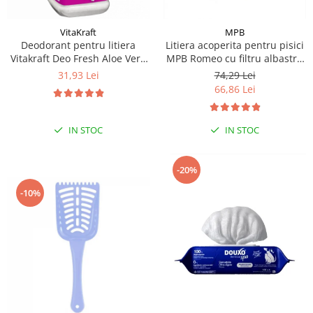
VitaKraft
MPB
Deodorant pentru litiera
Litiera acoperita pentru pisici
Vitakraft Deo Fresh Aloe Vera
MPB Romeo cu filtru albastru
720g
deschis 57x39x41(h)cm
31,93 Lei
74,29 Lei
66,86 Lei
IN STOC
IN STOC
-20%
-10%