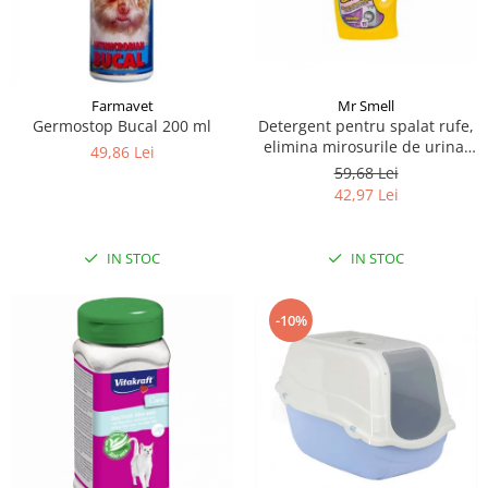
Farmavet
Mr Smell
Germostop Bucal 200 ml
Detergent pentru spalat rufe,
elimina mirosurile de urina,
49,86 Lei
Mr Smell, lavanda, 1L
59,68 Lei
42,97 Lei
IN STOC
IN STOC
-10%