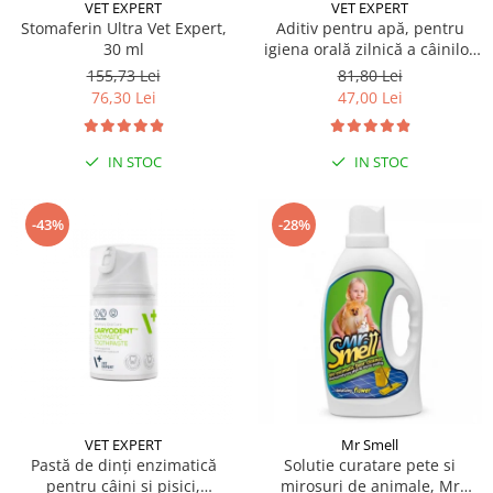
Sampoane si Balsamuri
VET EXPERT
VET EXPERT
Custi transport - Pisici
Stomaferin Ultra Vet Expert,
Aditiv pentru apă, pentru
Servetele Umede
30 ml
igiena orală zilnică a câinilor
Jucarii Pisici
Covorase absorbante
și pisicilor Caryodent Proliqua
155,73 Lei
81,80 Lei
Lese, Hamuri si Zgarzi
Vet Expert, 250ml
Curatare Ochi
76,30 Lei
47,00 Lei
Paturi, perne si cosuri pentru pisici
Igiena Catel
Recompense Delicioase
Igiena Interior
IN STOC
IN STOC
Perii si descalcitoare caini
Solutii Atractante si repelente
-43%
-28%
VET EXPERT
Mr Smell
Pastă de dinți enzimatică
Solutie curatare pete si
pentru câini și pisici,
mirosuri de animale, Mr