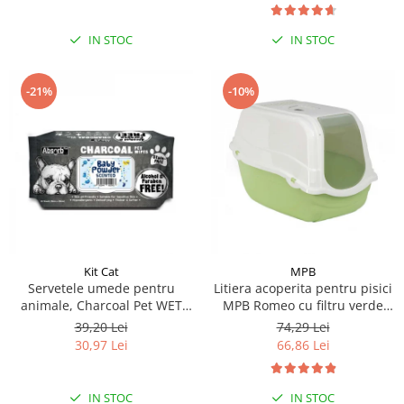
IN STOC
IN STOC
-21%
-10%
Kit Cat
MPB
Servetele umede pentru
Litiera acoperita pentru pisici
animale, Charcoal Pet WET
MPB Romeo cu filtru verde
Wipes, BABY POWDER- pachet
57x39x41(h)cm
39,20 Lei
74,29 Lei
80 buc
30,97 Lei
66,86 Lei
IN STOC
IN STOC