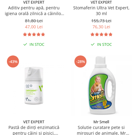
Sampoane si Balsamuri
VET EXPERT
VET EXPERT
Custi transport - Pisici
Aditiv pentru apă, pentru
Stomaferin Ultra Vet Expert,
Servetele Umede
igiena orală zilnică a câinilor
30 ml
Jucarii Pisici
Covorase absorbante
și pisicilor Caryodent Proliqua
81,80 Lei
155,73 Lei
Lese, Hamuri si Zgarzi
Vet Expert, 250ml
Curatare Ochi
47,00 Lei
76,30 Lei
Paturi, perne si cosuri pentru pisici
Igiena Catel
Recompense Delicioase
Igiena Interior
IN STOC
IN STOC
Perii si descalcitoare caini
Solutii Atractante si repelente
-43%
-28%
VET EXPERT
Mr Smell
Pastă de dinți enzimatică
Solutie curatare pete si
pentru câini și pisici,
mirosuri de animale, Mr