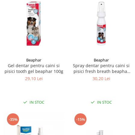
Beaphar
Beaphar
Gel dentar pentru caini si
Spray dentar pentru caini si
pisici tooth gel beaphar 100g
pisici fresh breath beaphar
150ml
29,10 Lei
30,20 Lei
IN STOC
IN STOC
-35%
-15%