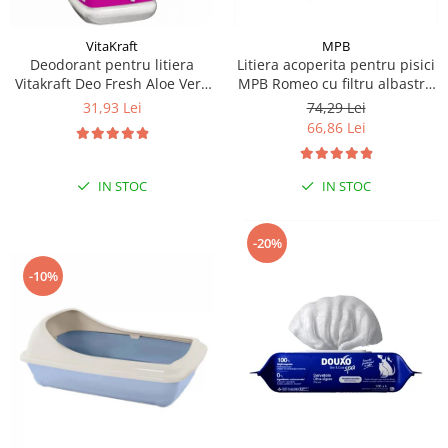
VitaKraft
MPB
Deodorant pentru litiera
Litiera acoperita pentru pisici
Vitakraft Deo Fresh Aloe Vera
MPB Romeo cu filtru albastru
720g
deschis 57x39x41(h)cm
31,93 Lei
74,29 Lei
66,86 Lei
IN STOC
IN STOC
-20%
-10%