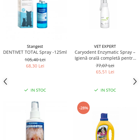
Stangest
VET EXPERT
DENTIVET TOTAL Spray -125ml
Caryodent Enzymatic Spray –
Igienă orală completă pentru
105,40 Lei
câini și pisici, 75g
77,07 Lei
68,30 Lei
65,51 Lei
IN STOC
IN STOC
-28%