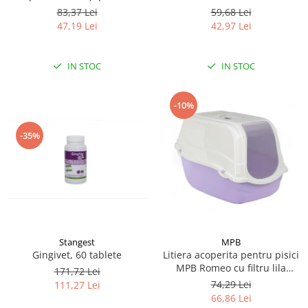
CARYODENT VET EXPERT, gel,
Smell, Floral, 1000 ml
83,37 Lei
59,68 Lei
50ml
47,19 Lei
42,97 Lei
IN STOC
IN STOC
-10%
-35%
Stangest
MPB
Gingivet, 60 tablete
Litiera acoperita pentru pisici
MPB Romeo cu filtru lila
171,72 Lei
57x39x41(h)cm
74,29 Lei
111,27 Lei
66,86 Lei