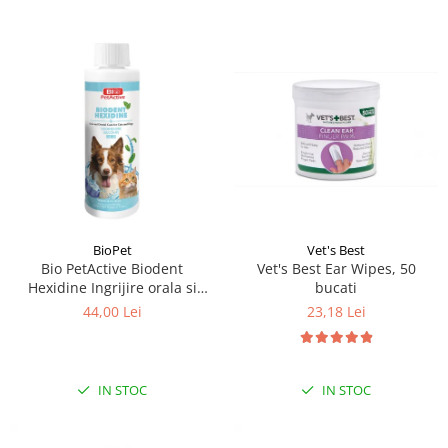
BioPet
Vet's Best
Bio PetActive Biodent
Vet's Best Ear Wipes, 50
Hexidine Ingrijire orala si
bucati
dentara pentru caini si pisici
44,00 Lei
23,18 Lei
250 ml
IN STOC
IN STOC