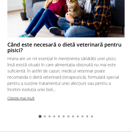
Când este necesară o dietă veterinară pentru
pisici?
Hrana are un rol esențial în menținerea sănătății unei pisici,
însă există situații în care alimentația obișnuită nu mai este
suficientă. În astfel de cazuri, medicul veterinar poate
recomanda o dietă veterinară (terapeutică), formulată special
pentru a susține tratamentul unei afecțiuni sau pentru a
încetini evoluția unei boli....
Citeste mai mult