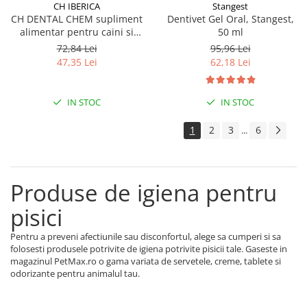
CH IBERICA
Stangest
CH DENTAL CHEM supliment
Dentivet Gel Oral, Stangest,
alimentar pentru caini si
50 ml
pisici, recomandat pentru
72,84 Lei
95,96 Lei
prevenirea formarii placii
47,35 Lei
62,18 Lei
bacteriene si a tartului 50 g
IN STOC
IN STOC
1
2
3
6
...
Produse de igiena pentru
pisici
Pentru a preveni afectiunile sau disconfortul, alege sa cumperi si sa
folosesti produsele potrivite de igiena potrivite pisicii tale. Gaseste in
magazinul PetMax.ro o gama variata de servetele, creme, tablete si
odorizante pentru animalul tau.