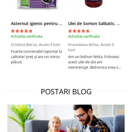
Asternut igienic pentru pisici Tofu Lavanda, Mon Petit 5 l
Ulei de Somon Salbatic, câini și pisici, piele si blană, BEST4PETS, 1l
Achizitie verificata
Achizitie verificata
Achi
Cristina Berca,
Acum 3 luni
Vranceanu Alina,
Acum 3
Iri
luni
Foarte convenabil raportat la
Pro
calitate/ preț și are un miros
Am un bishon fetita .Folosesc
med
plăcut.
acest ulei de doi ani
mer
neintrerupt .Bishonica mea se
Martin care e
simte foarte bine si ii place
Sup
foarte mult .Ii pun zilnic pe
card
bobite il adora .Deja sunt la a
treia comanda recomand cu
POSTARI BLOG
mult drag !