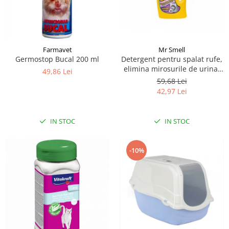
Farmavet
Mr Smell
Germostop Bucal 200 ml
Detergent pentru spalat rufe,
elimina mirosurile de urina,
49,86 Lei
Mr Smell, lavanda, 1L
59,68 Lei
42,97 Lei
IN STOC
IN STOC
-10%