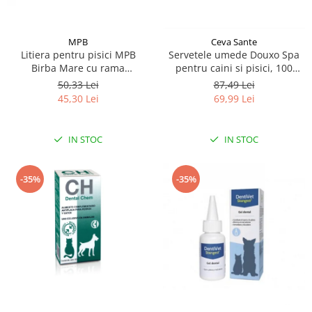
MPB
Ceva Sante
Litiera pentru pisici MPB
Servetele umede Douxo Spa
Birba Mare cu rama
pentru caini si pisici, 100
detasabila, 56x39x20h cm,
bucati, Ceva Sante
50,33 Lei
87,49 Lei
Albastru
45,30 Lei
69,99 Lei
IN STOC
IN STOC
-35%
-35%