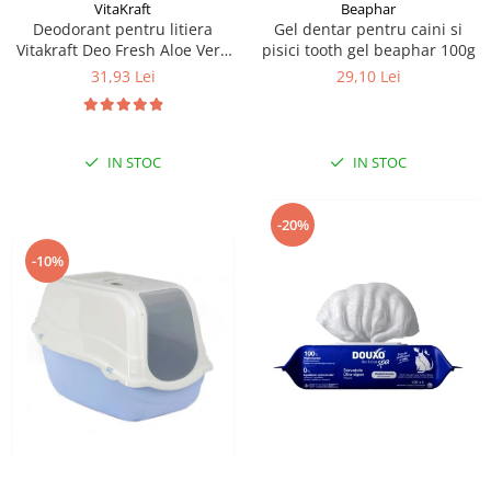
VitaKraft
Beaphar
Deodorant pentru litiera
Gel dentar pentru caini si
Vitakraft Deo Fresh Aloe Vera
pisici tooth gel beaphar 100g
720g
31,93 Lei
29,10 Lei
IN STOC
IN STOC
-20%
-10%