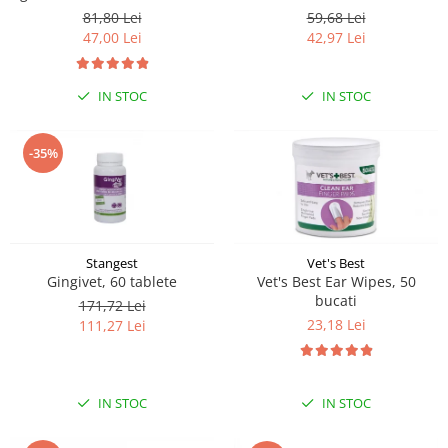
și pisicilor Caryodent Proliqua
Smell, Floral, 1000 ml
81,80 Lei
59,68 Lei
Vet Expert, 250ml
47,00 Lei
42,97 Lei
IN STOC
IN STOC
-35%
Stangest
Vet's Best
Gingivet, 60 tablete
Vet's Best Ear Wipes, 50
bucati
171,72 Lei
23,18 Lei
111,27 Lei
IN STOC
IN STOC