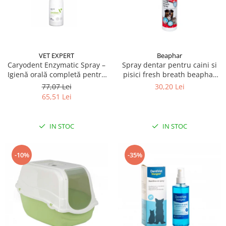
VET EXPERT
Beaphar
Caryodent Enzymatic Spray –
Spray dentar pentru caini si
Igienă orală completă pentru
pisici fresh breath beaphar
câini și pisici, 75g
150ml
77,07 Lei
30,20 Lei
65,51 Lei
IN STOC
IN STOC
-10%
-35%