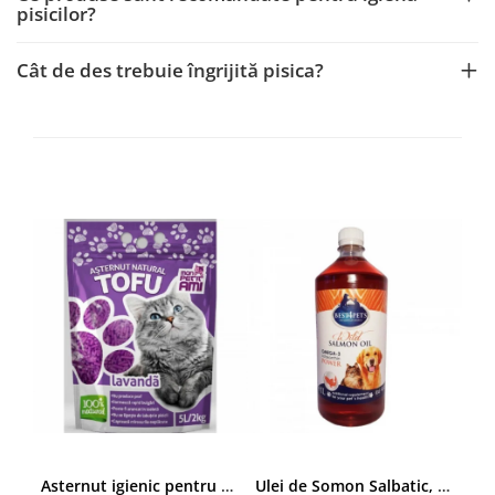
pisicilor?
Cât de des trebuie îngrijită pisica?
Asternut igienic pentru pisici Tofu Lavanda, Mon Petit 5 l
Ulei de Somon Salbatic, câini și pisici, piele si blană, BEST4PETS, 1l