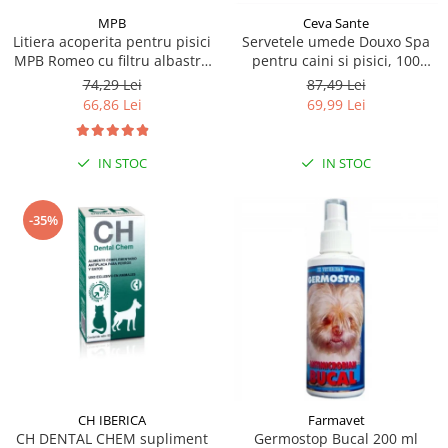
MPB
Ceva Sante
Litiera acoperita pentru pisici
Servetele umede Douxo Spa
MPB Romeo cu filtru albastru
pentru caini si pisici, 100
deschis 57x39x41(h)cm
bucati, Ceva Sante
74,29 Lei
87,49 Lei
66,86 Lei
69,99 Lei
IN STOC
IN STOC
-35%
CH IBERICA
Farmavet
CH DENTAL CHEM supliment
Germostop Bucal 200 ml