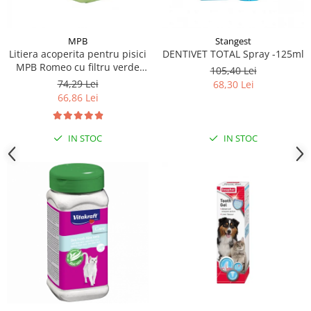
MPB
Stangest
Litiera acoperita pentru pisici
DENTIVET TOTAL Spray -125ml
MPB Romeo cu filtru verde
105,40 Lei
57x39x41(h)cm
74,29 Lei
68,30 Lei
66,86 Lei
IN STOC
IN STOC