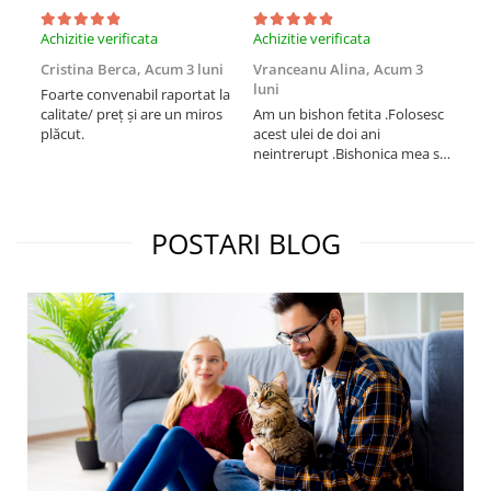
Achizitie verificata
Achizitie verificata
Achi
Cristina Berca,
Acum 3 luni
Vranceanu Alina,
Acum 3
Iri
luni
Foarte convenabil raportat la
Pro
calitate/ preț și are un miros
Am un bishon fetita .Folosesc
med
plăcut.
acest ulei de doi ani
mer
neintrerupt .Bishonica mea se
Martin care e
simte foarte bine si ii place
Sup
foarte mult .Ii pun zilnic pe
card
bobite il adora .Deja sunt la a
treia comanda recomand cu
POSTARI BLOG
mult drag !