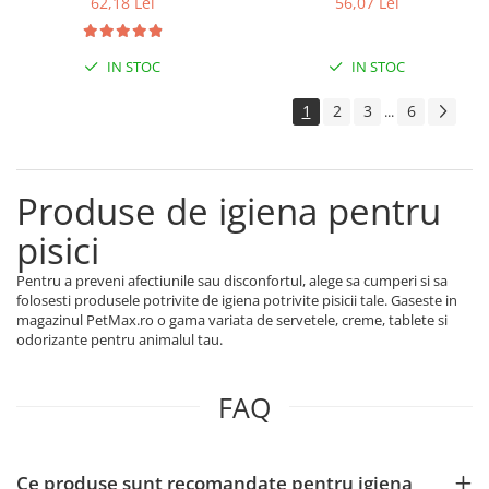
62,18 Lei
56,07 Lei
IN STOC
IN STOC
1
2
3
6
...
Produse de igiena pentru
pisici
Pentru a preveni afectiunile sau disconfortul, alege sa cumperi si sa
folosesti produsele potrivite de igiena potrivite pisicii tale. Gaseste in
magazinul PetMax.ro o gama variata de servetele, creme, tablete si
odorizante pentru animalul tau.
FAQ
Ce produse sunt recomandate pentru igiena