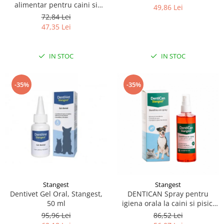
alimentar pentru caini si
49,86 Lei
pisici, recomandat pentru
72,84 Lei
prevenirea formarii placii
47,35 Lei
bacteriene si a tartului 50 g
IN STOC
IN STOC
-35%
-35%
Stangest
Stangest
Dentivet Gel Oral, Stangest,
DENTICAN Spray pentru
50 ml
igiena orala la caini si pisici
-125 ml
95,96 Lei
86,52 Lei