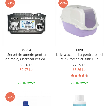
-21%
-10%
Kit Cat
MPB
Servetele umede pentru
Litiera acoperita pentru pisici
animale, Charcoal Pet WET
MPB Romeo cu filtru lila
Wipes, BABY POWDER- pachet
57x39x41(h)cm
39,20 Lei
74,29 Lei
80 buc
30,97 Lei
66,86 Lei
IN STOC
IN STOC
-28%