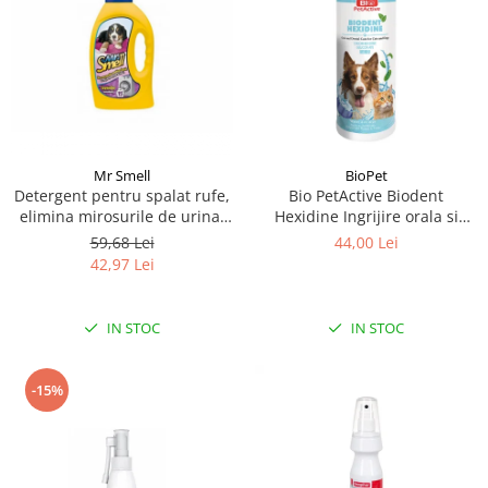
Mr Smell
BioPet
Detergent pentru spalat rufe,
Bio PetActive Biodent
elimina mirosurile de urina,
Hexidine Ingrijire orala si
Mr Smell, lavanda, 1L
dentara pentru caini si pisici
59,68 Lei
44,00 Lei
250 ml
42,97 Lei
IN STOC
IN STOC
-15%