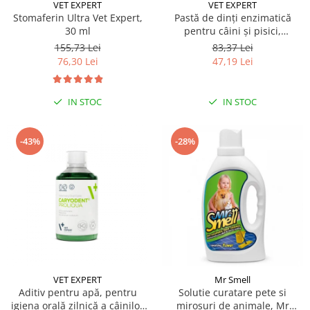
Sampoane si Balsamuri
VET EXPERT
VET EXPERT
Custi transport - Pisici
Stomaferin Ultra Vet Expert,
Pastă de dinți enzimatică
Servetele Umede
30 ml
pentru câini și pisici,
Jucarii Pisici
Covorase absorbante
CARYODENT VET EXPERT, gel,
155,73 Lei
83,37 Lei
Lese, Hamuri si Zgarzi
50ml
Curatare Ochi
76,30 Lei
47,19 Lei
Paturi, perne si cosuri pentru pisici
Igiena Catel
Recompense Delicioase
Igiena Interior
IN STOC
IN STOC
Perii si descalcitoare caini
Solutii Atractante si repelente
-43%
-28%
VET EXPERT
Mr Smell
Aditiv pentru apă, pentru
Solutie curatare pete si
igiena orală zilnică a câinilor
mirosuri de animale, Mr