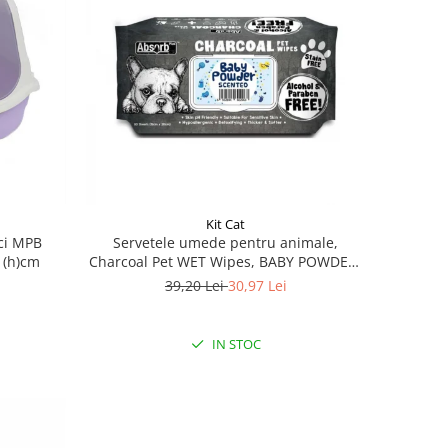
Kit Cat
ici MPB
Servetele umede pentru animale,
41(h)cm
Charcoal Pet WET Wipes, BABY POWDER-
pachet 80 buc
39,20 Lei
30,97 Lei
IN STOC