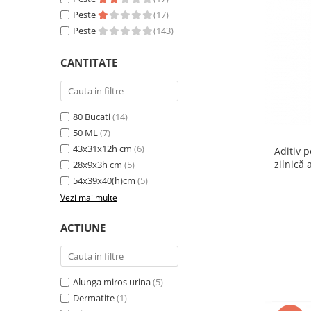
Sampoane si Balsamuri
Custi transport - Pisici
Peste
(17)
Servetele Umede
Peste
(143)
Jucarii Pisici
Covorase absorbante
Lese, Hamuri si Zgarzi
Curatare Ochi
CANTITATE
Paturi, perne si cosuri pentru pisici
Igiena Catel
Recompense Delicioase
Igiena Interior
Perii si descalcitoare caini
80 Bucati
(14)
Solutii Atractante si repelente
50 ML
(7)
43x31x12h cm
(6)
Aditiv 
zilnică 
28x9x3h cm
(5)
Pr
54x39x40(h)cm
(5)
Vezi mai multe
ACTIUNE
Alunga miros urina
(5)
Dermatite
(1)