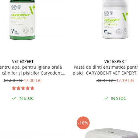
VET EXPERT
VET EXPERT
pentru apă, pentru igiena orală
Pastă de dinți enzimatică pentr
a câinilor și pisicilor Caryodent
pisici, CARYODENT VET EXPERT,
oliqua Vet Expert, 250ml
81,80 Lei
47,00 Lei
83,37 Lei
47,19 Lei
IN STOC
IN STOC
-10%