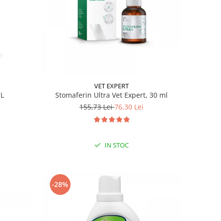
VET EXPERT
ML
Stomaferin Ultra Vet Expert, 30 ml
155,73 Lei
76,30 Lei
IN STOC
-28%