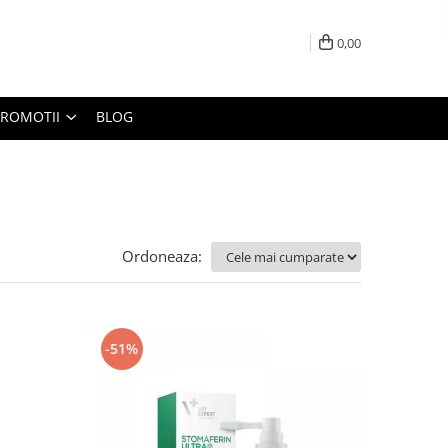
0,00
PROMOTII
BLOG
Ordoneaza:
-51%