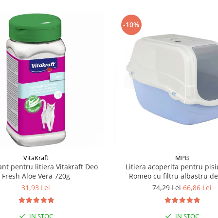
-10%
VitaKraft
MPB
nt pentru litiera Vitakraft Deo
Litiera acoperita pentru pis
Fresh Aloe Vera 720g
Romeo cu filtru albastru d
57x39x41(h)cm
31,93 Lei
74,29 Lei
66,86 Lei
IN STOC
IN STOC