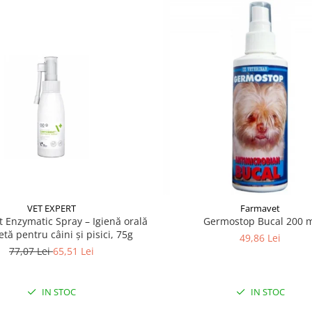
VET EXPERT
Farmavet
 Enzymatic Spray – Igienă orală
Germostop Bucal 200 
tă pentru câini și pisici, 75g
49,86 Lei
77,07 Lei
65,51 Lei
IN STOC
IN STOC