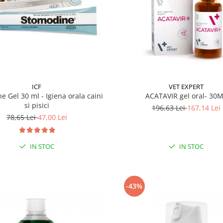
ICF
VET EXPERT
e Gel 30 ml - Igiena orala caini
ACATAVIR gel oral- 30
si pisici
196,63 Lei
167,14 Lei
78,65 Lei
47,00 Lei
IN STOC
IN STOC
-43%