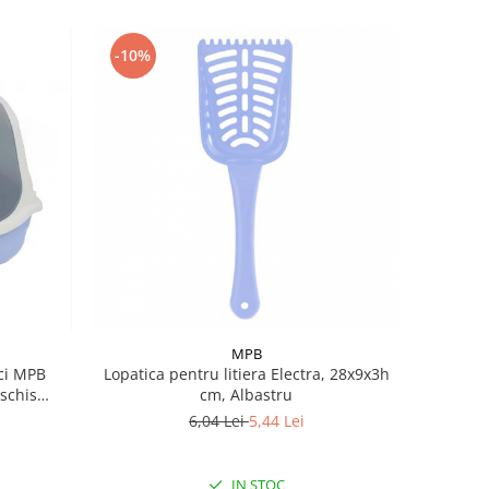
-10%
MPB
ici MPB
Lopatica pentru litiera Electra, 28x9x3h
eschis
cm, Albastru
6,04 Lei
5,44 Lei
IN STOC