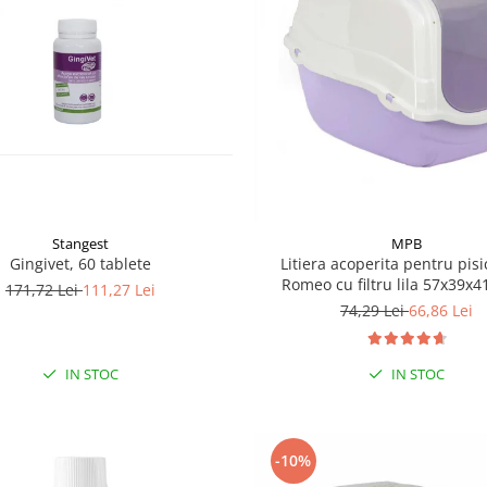
Stangest
MPB
Gingivet, 60 tablete
Litiera acoperita pentru pis
Romeo cu filtru lila 57x39x
171,72 Lei
111,27 Lei
74,29 Lei
66,86 Lei
IN STOC
IN STOC
-10%