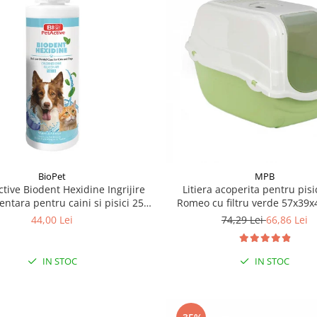
BioPet
MPB
ctive Biodent Hexidine Ingrijire
Litiera acoperita pentru pis
dentara pentru caini si pisici 250
Romeo cu filtru verde 57x39
ml
44,00 Lei
74,29 Lei
66,86 Lei
IN STOC
IN STOC