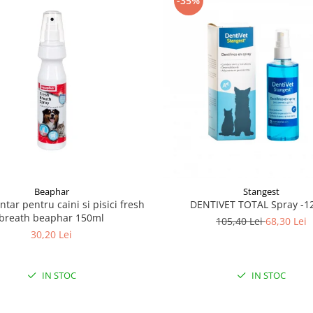
-35%
Beaphar
Stangest
tar pentru caini si pisici fresh
DENTIVET TOTAL Spray -1
breath beaphar 150ml
105,40 Lei
68,30 Lei
30,20 Lei
IN STOC
IN STOC