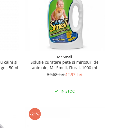
Mr Smell
u câini și
Solutie curatare pete si mirosuri de
 gel, 50ml
animale, Mr Smell, Floral, 1000 ml
59,68 Lei
42,97 Lei
IN STOC
-21%