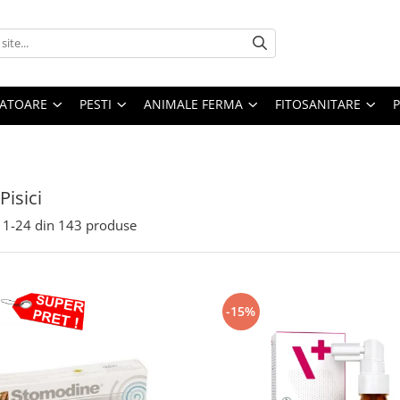
ATOARE
PESTI
ANIMALE FERMA
FITOSANITARE
Pisici
1-
24
din
143
produse
-15%