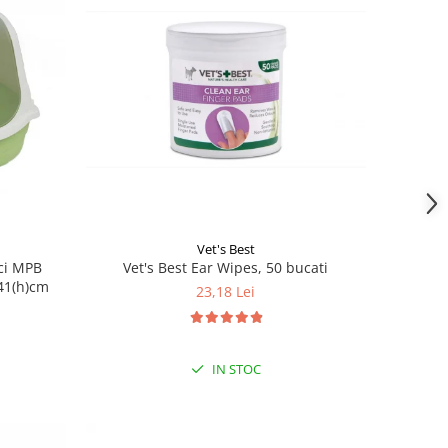
Vet's Best
Vet's Best Ear Wipes, 50 bucati
ici MPB
x41(h)cm
23,18 Lei
IN STOC