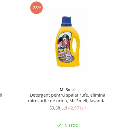
-28%
Mr Smell
ml
Detergent pentru spalat rufe, elimina
mirosurile de urina, Mr Smell, lavanda,
1L
59,68 Lei
42,97 Lei
IN STOC