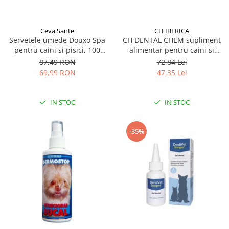
CH IBERICA
Ceva Sante
CH DENTAL CHEM supliment
Servetele umede Douxo Spa
alimentar pentru caini si
pentru caini si pisici, 100
pisici, recomandat pentru
bucati, Ceva Sante
72,84 Lei
87,49 RON
prevenirea formarii placii
47,35 Lei
69,99 RON
bacteriene si a tartului 50 g
IN STOC
IN STOC
-35%