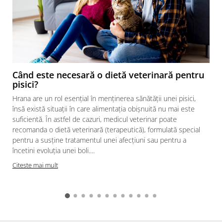
Când este necesară o dietă veterinară pentru
pisici?
Hrana are un rol esențial în menținerea sănătății unei pisici,
însă există situații în care alimentația obișnuită nu mai este
suficientă. În astfel de cazuri, medicul veterinar poate
recomanda o dietă veterinară (terapeutică), formulată special
pentru a susține tratamentul unei afecțiuni sau pentru a
încetini evoluția unei boli....
Citeste mai mult