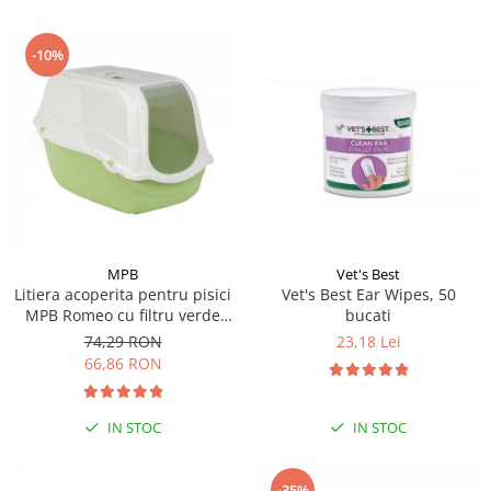
-10%
MPB
Vet's Best
Litiera acoperita pentru pisici
Vet's Best Ear Wipes, 50
MPB Romeo cu filtru verde
bucati
57x39x41(h)cm
74,29 RON
23,18 Lei
66,86 RON
IN STOC
IN STOC
-35%