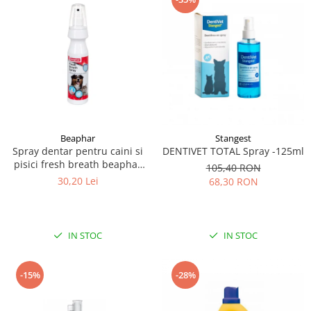
Beaphar
Stangest
Spray dentar pentru caini si
DENTIVET TOTAL Spray -125ml
pisici fresh breath beaphar
105,40 RON
150ml
30,20 Lei
68,30 RON
IN STOC
IN STOC
-15%
-28%