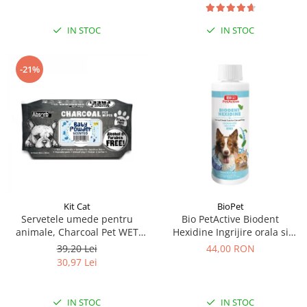
IN STOC
IN STOC
-21%
Kit Cat
BioPet
Servetele umede pentru
Bio PetActive Biodent
animale, Charcoal Pet WET
Hexidine Ingrijire orala si
Wipes, BABY POWDER- pachet
dentara pentru caini si pisici
39,20 Lei
44,00 RON
80 buc
250 ml
30,97 Lei
IN STOC
IN STOC