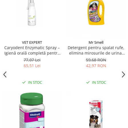
VET EXPERT
Mr Smell
Caryodent Enzymatic Spray –
Detergent pentru spalat rufe,
Igienă orală completă pentru
elimina mirosurile de urina,
câini și pisici, 75g
Mr Smell, lavanda, 1L
77,07 Lei
59,68 RON
65,51 Lei
42,97 RON
IN STOC
IN STOC