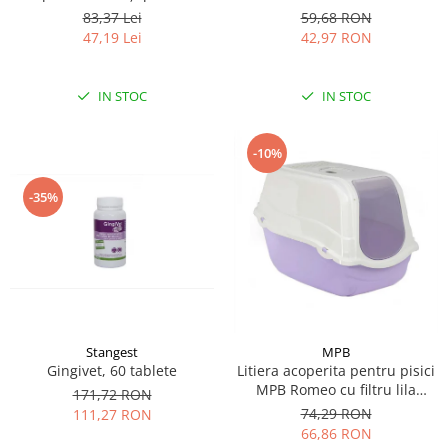
CARYODENT VET EXPERT, gel,
Smell, Floral, 1000 ml
83,37 Lei
59,68 RON
50ml
47,19 Lei
42,97 RON
IN STOC
IN STOC
-10%
-35%
Stangest
MPB
Gingivet, 60 tablete
Litiera acoperita pentru pisici
MPB Romeo cu filtru lila
171,72 RON
57x39x41(h)cm
74,29 RON
111,27 RON
66,86 RON