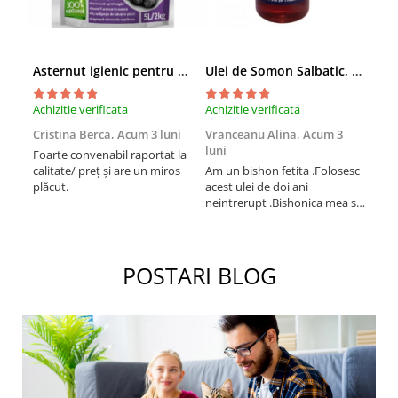
Asternut igienic pentru pisici Tofu Lavanda, Mon Petit 5 l
Ulei de Somon Salbatic, câini și pisici, piele si blană, BEST4PETS, 1l
Achizitie verificata
Achizitie verificata
Achi
Cristina Berca,
Acum 3 luni
Vranceanu Alina,
Acum 3
Iri
luni
Foarte convenabil raportat la
Pro
calitate/ preț și are un miros
Am un bishon fetita .Folosesc
med
plăcut.
acest ulei de doi ani
mer
neintrerupt .Bishonica mea se
Martin care e
simte foarte bine si ii place
Sup
foarte mult .Ii pun zilnic pe
card
bobite il adora .Deja sunt la a
treia comanda recomand cu
POSTARI BLOG
mult drag !