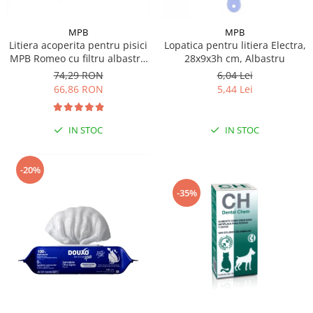
MPB
MPB
Litiera acoperita pentru pisici
Lopatica pentru litiera Electra,
MPB Romeo cu filtru albastru
28x9x3h cm, Albastru
deschis 57x39x41(h)cm
74,29 RON
6,04 Lei
66,86 RON
5,44 Lei
IN STOC
IN STOC
-20%
-35%