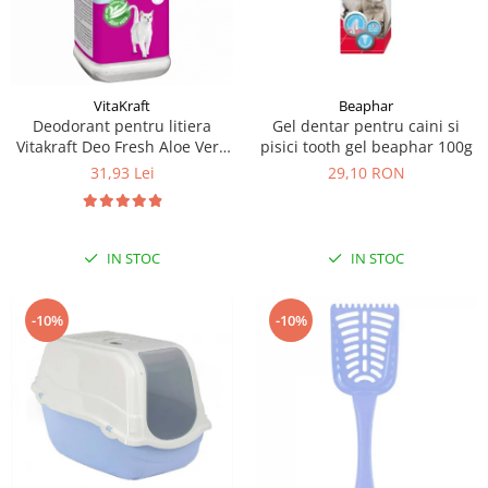
VitaKraft
Beaphar
Deodorant pentru litiera
Gel dentar pentru caini si
Vitakraft Deo Fresh Aloe Vera
pisici tooth gel beaphar 100g
720g
31,93 Lei
29,10 RON
IN STOC
IN STOC
-10%
-10%