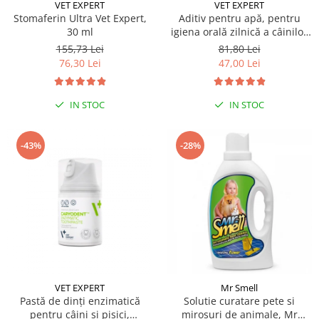
Sampoane si Balsamuri
VET EXPERT
VET EXPERT
Custi transport - Pisici
Stomaferin Ultra Vet Expert,
Aditiv pentru apă, pentru
Servetele Umede
30 ml
igiena orală zilnică a câinilor
Jucarii Pisici
Covorase absorbante
și pisicilor Caryodent Proliqua
155,73 Lei
81,80 Lei
Lese, Hamuri si Zgarzi
Vet Expert, 250ml
Curatare Ochi
76,30 Lei
47,00 Lei
Paturi, perne si cosuri pentru pisici
Igiena Catel
Recompense Delicioase
Igiena Interior
IN STOC
IN STOC
Perii si descalcitoare caini
Solutii Atractante si repelente
-43%
-28%
VET EXPERT
Mr Smell
Pastă de dinți enzimatică
Solutie curatare pete si
pentru câini și pisici,
mirosuri de animale, Mr