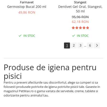
Farmavet
Stangest
Germostop Bucal 200 ml
Dentivet Gel Oral, Stangest,
50 ml
49,86 RON
95,96 RON
62,18 RON
IN STOC
IN STOC
1
2
3
6
...
Produse de igiena pentru
pisici
Pentru a preveni afectiunile sau disconfortul, alege sa cumperi si sa
folosesti produsele potrivite de igiena potrivite pisicii tale. Gaseste in
magazinul PetMax.ro o gama variata de servetele, creme, tablete si
odorizante pentru animalul tau.