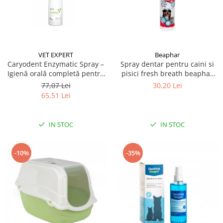
VET EXPERT
Beaphar
Caryodent Enzymatic Spray –
Spray dentar pentru caini si
Igienă orală completă pentru
pisici fresh breath beaphar
câini și pisici, 75g
150ml
77,07 Lei
30,20 Lei
65,51 Lei
IN STOC
IN STOC
-10%
-35%