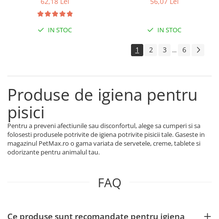
62,18 Lei
56,07 Lei
IN STOC
IN STOC
1
2
3
6
...
Produse de igiena pentru
pisici
Pentru a preveni afectiunile sau disconfortul, alege sa cumperi si sa
folosesti produsele potrivite de igiena potrivite pisicii tale. Gaseste in
magazinul PetMax.ro o gama variata de servetele, creme, tablete si
odorizante pentru animalul tau.
FAQ
Ce produse sunt recomandate pentru igiena