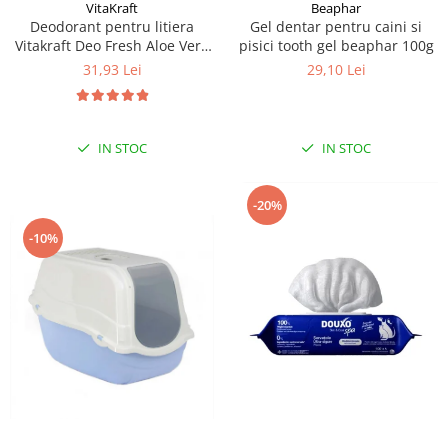
VitaKraft
Beaphar
Deodorant pentru litiera
Gel dentar pentru caini si
Vitakraft Deo Fresh Aloe Vera
pisici tooth gel beaphar 100g
720g
31,93 Lei
29,10 Lei
IN STOC
IN STOC
-20%
-10%