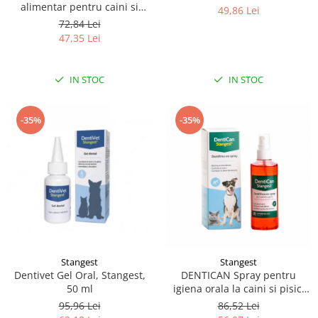
alimentar pentru caini si
49,86 Lei
pisici, recomandat pentru
72,84 Lei
prevenirea formarii placii
47,35 Lei
bacteriene si a tartului 50 g
IN STOC
IN STOC
-35%
-35%
Stangest
Stangest
Dentivet Gel Oral, Stangest,
DENTICAN Spray pentru
50 ml
igiena orala la caini si pisici
-125 ml
95,96 Lei
86,52 Lei