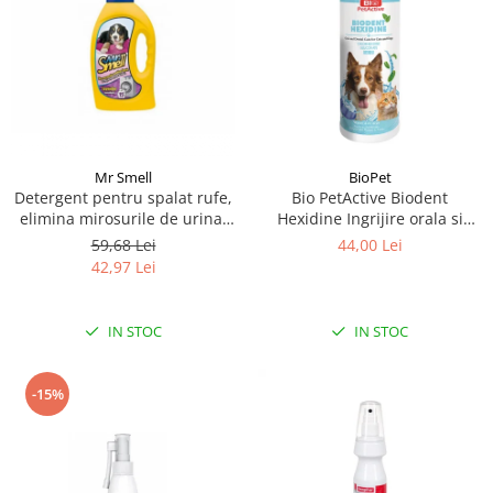
Mr Smell
BioPet
Detergent pentru spalat rufe,
Bio PetActive Biodent
elimina mirosurile de urina,
Hexidine Ingrijire orala si
Mr Smell, lavanda, 1L
dentara pentru caini si pisici
59,68 Lei
44,00 Lei
250 ml
42,97 Lei
IN STOC
IN STOC
-15%