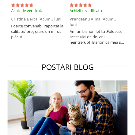
Achizitie verificata
Achizitie verificata
Achi
Cristina Berca,
Acum 3 luni
Vranceanu Alina,
Acum 3
Iri
luni
Foarte convenabil raportat la
Pro
calitate/ preț și are un miros
Am un bishon fetita .Folosesc
med
plăcut.
acest ulei de doi ani
mer
neintrerupt .Bishonica mea se
Martin care e
simte foarte bine si ii place
Sup
foarte mult .Ii pun zilnic pe
card
bobite il adora .Deja sunt la a
treia comanda recomand cu
POSTARI BLOG
mult drag !