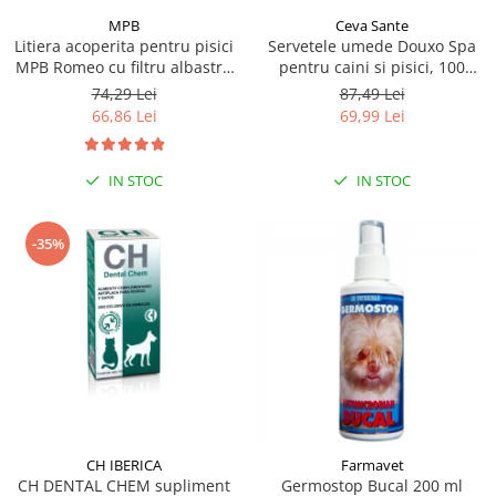
MPB
Ceva Sante
Litiera acoperita pentru pisici
Servetele umede Douxo Spa
MPB Romeo cu filtru albastru
pentru caini si pisici, 100
deschis 57x39x41(h)cm
bucati, Ceva Sante
74,29 Lei
87,49 Lei
66,86 Lei
69,99 Lei
IN STOC
IN STOC
-35%
CH IBERICA
Farmavet
CH DENTAL CHEM supliment
Germostop Bucal 200 ml