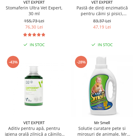
Sampoane si Balsamuri
VET EXPERT
VET EXPERT
Custi transport - Pisici
Stomaferin Ultra Vet Expert,
Pastă de dinți enzimatică
Servetele Umede
30 ml
pentru câini și pisici,
Jucarii Pisici
Covorase absorbante
CARYODENT VET EXPERT, gel,
155,73 Lei
83,37 Lei
Lese, Hamuri si Zgarzi
50ml
Curatare Ochi
76,30 Lei
47,19 Lei
Paturi, perne si cosuri pentru pisici
Igiena Catel
Recompense Delicioase
Igiena Interior
IN STOC
IN STOC
Perii si descalcitoare caini
Solutii Atractante si repelente
-43%
-28%
VET EXPERT
Mr Smell
Aditiv pentru apă, pentru
Solutie curatare pete si
igiena orală zilnică a câinilor
mirosuri de animale, Mr