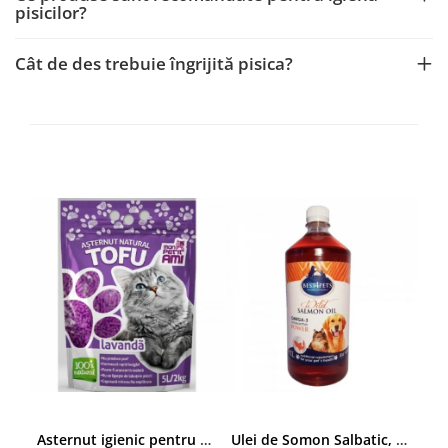
pisicilor?
Cât de des trebuie îngrijită pisica?
Asternut igienic pentru pisici Tofu Lavanda, Mon Petit 5 l
Ulei de Somon Salbatic, câini și pisici, piele si blană, BEST4PETS, 1l