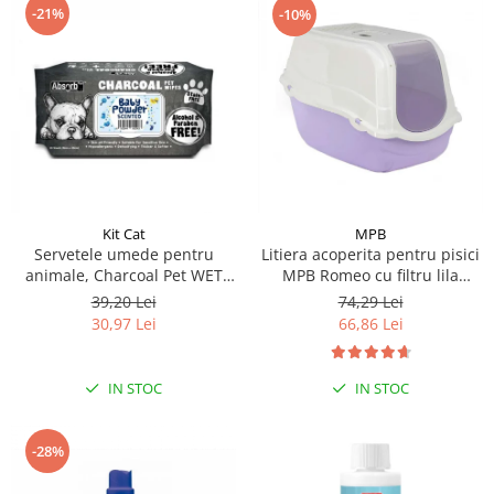
-21%
-10%
Kit Cat
MPB
Servetele umede pentru
Litiera acoperita pentru pisici
animale, Charcoal Pet WET
MPB Romeo cu filtru lila
Wipes, BABY POWDER- pachet
57x39x41(h)cm
39,20 Lei
74,29 Lei
80 buc
30,97 Lei
66,86 Lei
IN STOC
IN STOC
-28%