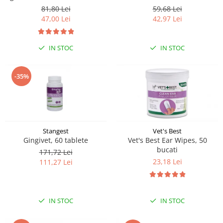
și pisicilor Caryodent Proliqua
Smell, Floral, 1000 ml
81,80 Lei
59,68 Lei
Vet Expert, 250ml
47,00 Lei
42,97 Lei
IN STOC
IN STOC
-35%
Stangest
Vet's Best
Gingivet, 60 tablete
Vet's Best Ear Wipes, 50
bucati
171,72 Lei
23,18 Lei
111,27 Lei
IN STOC
IN STOC