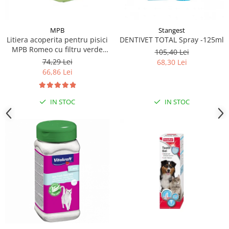
MPB
Stangest
Litiera acoperita pentru pisici
DENTIVET TOTAL Spray -125ml
MPB Romeo cu filtru verde
105,40 Lei
57x39x41(h)cm
74,29 Lei
68,30 Lei
66,86 Lei
IN STOC
IN STOC