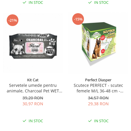
IN STOC
IN STOC
-15%
-21%
Kit Cat
Perfect Diasper
Servetele umede pentru
Scutece PERFECT - scutec
animale, Charcoal Pet WET
femele M/L 36-48 cm -
Wipes, Floral- pachet 80 buc
circumferinta taliei 12 buc
39,20 RON
34,57 RON
30,97 RON
29,38 RON
IN STOC
IN STOC