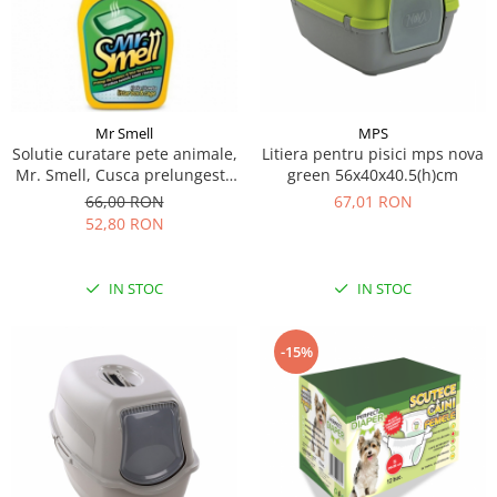
Mr Smell
MPS
Solutie curatare pete animale,
Litiera pentru pisici mps nova
Mr. Smell, Cusca prelungeste
green 56x40x40.5(h)cm
prospetimea asternutului,
66,00 RON
67,01 RON
Litiera 500 ml
52,80 RON
IN STOC
IN STOC
-15%