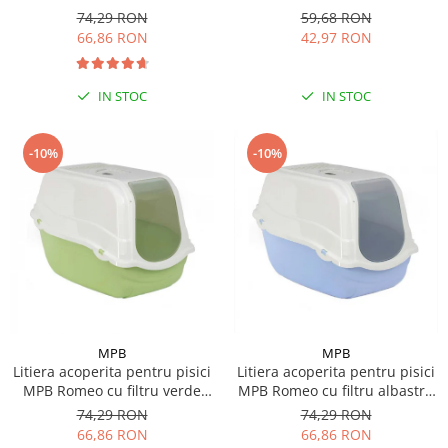
57x39x41(h)cm
Mr Smell, lavanda, 1L
74,29 RON
59,68 RON
66,86 RON
42,97 RON
IN STOC
IN STOC
-10%
-10%
MPB
MPB
Litiera acoperita pentru pisici
Litiera acoperita pentru pisici
MPB Romeo cu filtru verde
MPB Romeo cu filtru albastru
57x39x41(h)cm
deschis 57x39x41(h)cm
74,29 RON
74,29 RON
66,86 RON
66,86 RON