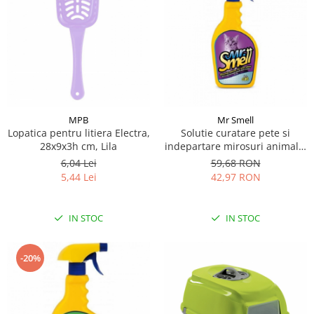
MPB
Mr Smell
Lopatica pentru litiera Electra,
Solutie curatare pete si
28x9x3h cm, Lila
indepartare mirosuri animale,
Mr Smell, Pisica, 500 ml
6,04 Lei
59,68 RON
5,44 Lei
42,97 RON
IN STOC
IN STOC
-20%