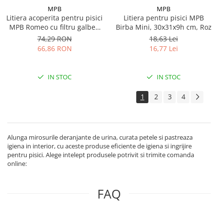
MPB
MPB
Litiera acoperita pentru pisici
Litiera pentru pisici MPB
MPB Romeo cu filtru galben
Birba Mini, 30x31x9h cm, Roz
57x39x41(h)cm
74,29 RON
18,63 Lei
66,86 RON
16,77 Lei
IN STOC
IN STOC
1
2
3
4
Alunga mirosurile deranjante de urina, curata petele si pastreaza
igiena in interior, cu aceste produse eficiente de igiena si ingrijire
pentru pisici. Alege intelept produsele potrivit si trimite comanda
online:
FAQ