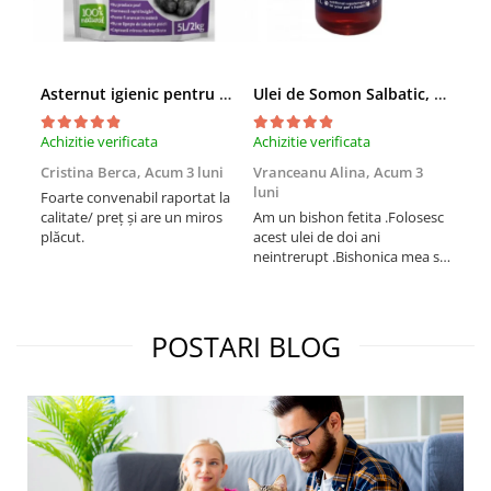
Asternut igienic pentru pisici Tofu Lavanda, Mon Petit 5 l
Ulei de Somon Salbatic, câini și pisici, piele si blană, BEST4PETS, 1l
Achizitie verificata
Achizitie verificata
Achi
Cristina Berca,
Acum 3 luni
Vranceanu Alina,
Acum 3
Iri
luni
Foarte convenabil raportat la
Pro
calitate/ preț și are un miros
Am un bishon fetita .Folosesc
med
plăcut.
acest ulei de doi ani
mer
neintrerupt .Bishonica mea se
Martin care e
simte foarte bine si ii place
Sup
foarte mult .Ii pun zilnic pe
card
bobite il adora .Deja sunt la a
treia comanda recomand cu
POSTARI BLOG
mult drag !