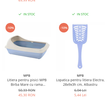
69,99 RON
IN STOC
IN STOC
-10%
-10%
MPB
MPB
Litiera pentru pisici MPB
Lopatica pentru litiera Electra,
Birba Mare cu rama
28x9x3h cm, Albastru
detasabila, 56x39x20h cm,
50,33 RON
6,04 Lei
Albastru
45,30 RON
5,44 Lei