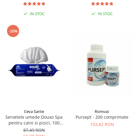
IN STOC
IN STOC
-20%
Romvac
Ceva Sante
Pursept - 200 comprimate
Servetele umede Douxo Spa
pentru caini si pisici, 100
103,82 RON
bucati, Ceva Sante
87,49 RON