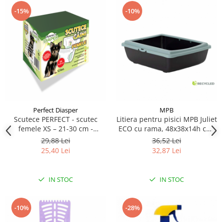
-15%
-10%
Perfect Diasper
MPB
Scutece PERFECT - scutec
Litiera pentru pisici MPB Juliet
femele XS – 21-30 cm -
ECO cu rama, 48x38x14h cm,
circumferinta taliei 12 buc
Verde
29,88 Lei
36,52 Lei
25,40 Lei
32,87 Lei
IN STOC
IN STOC
-10%
-28%