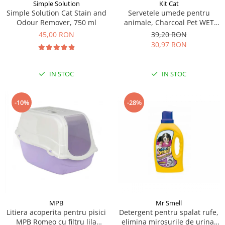
Sampoane si Balsamuri
Simple Solution
Kit Cat
Custi transport - Pisici
Simple Solution Cat Stain and
Servetele umede pentru
Servetele Umede
Odour Remover, 750 ml
animale, Charcoal Pet WET
Jucarii Pisici
Covorase absorbante
Wipes, BABY POWDER- pachet
45,00 RON
39,20 RON
Lese, Hamuri si Zgarzi
80 buc
Curatare Ochi
30,97 RON
Paturi, perne si cosuri pentru pisici
Igiena Catel
Recompense Delicioase
Igiena Interior
IN STOC
IN STOC
Perii si descalcitoare caini
Solutii Atractante si repelente
-28%
-10%
MPB
Mr Smell
Litiera acoperita pentru pisici
Detergent pentru spalat rufe,
MPB Romeo cu filtru lila
elimina mirosurile de urina,