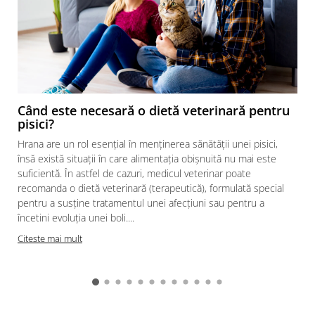
Când este necesară o dietă veterinară pentru
pisici?
Hrana are un rol esențial în menținerea sănătății unei pisici,
însă există situații în care alimentația obișnuită nu mai este
suficientă. În astfel de cazuri, medicul veterinar poate
recomanda o dietă veterinară (terapeutică), formulată special
pentru a susține tratamentul unei afecțiuni sau pentru a
încetini evoluția unei boli....
Citeste mai mult