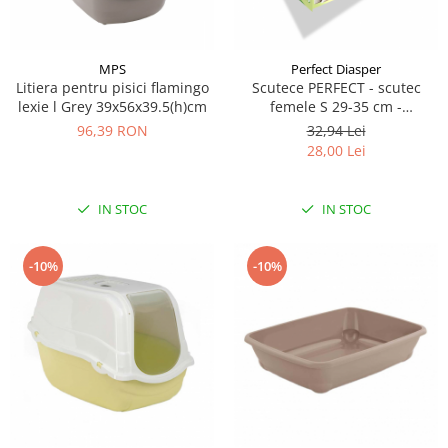
MPS
Perfect Diasper
Litiera pentru pisici flamingo
Scutece PERFECT - scutec
lexie l Grey 39x56x39.5(h)cm
femele S 29-35 cm -
circumferinta taliei 12 buc
96,39 RON
32,94 Lei
28,00 Lei
IN STOC
IN STOC
-10%
-10%