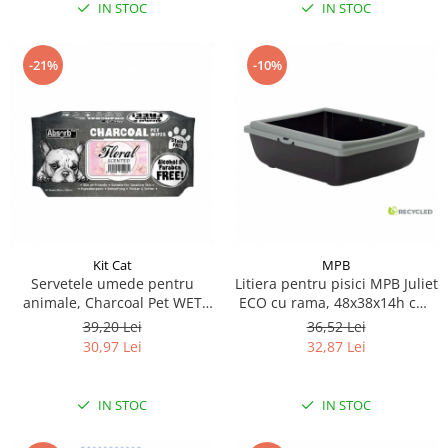
IN STOC
IN STOC
-21%
-10%
Kit Cat
MPB
Servetele umede pentru
Litiera pentru pisici MPB Juliet
animale, Charcoal Pet WET
ECO cu rama, 48x38x14h cm,
Wipes, Floral- pachet 80 buc
Gri
39,20 Lei
36,52 Lei
30,97 Lei
32,87 Lei
IN STOC
IN STOC