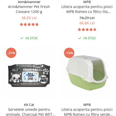
Sampoane si Balsamuri
Arm&Hammer
MPB
Custi transport - Pisici
Arm&Hammer Pet Fresh
Litiera acoperita pentru pisici
Servetele Umede
Covoare 1200 g
MPB Romeo cu filtru lila
Jucarii Pisici
Covorase absorbante
57x39x41(h)cm
38,83 Lei
74,29 Lei
Lese, Hamuri si Zgarzi
Curatare Ochi
66,86 Lei
Paturi, perne si cosuri pentru pisici
Igiena Catel
Recompense Delicioase
Igiena Interior
IN STOC
IN STOC
Perii si descalcitoare caini
Solutii Atractante si repelente
-21%
-10%
Kit Cat
MPB
Servetele umede pentru
Litiera acoperita pentru pisici
animale, Charcoal Pet WET
MPB Romeo cu filtru verde