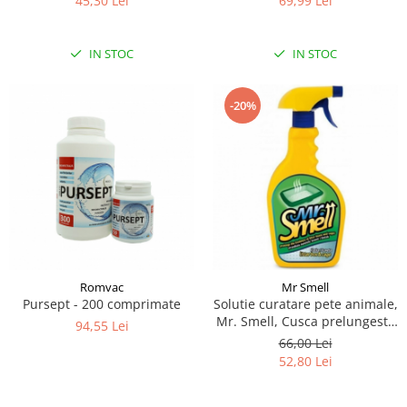
45,30 Lei
69,99 Lei
IN STOC
IN STOC
-20%
Romvac
Mr Smell
Pursept - 200 comprimate
Solutie curatare pete animale,
Mr. Smell, Cusca prelungeste
94,55 Lei
prospetimea asternutului,
66,00 Lei
Litiera 500 ml
52,80 Lei