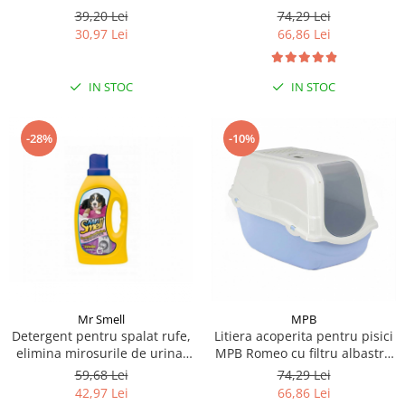
Wipes, BABY POWDER- pachet
57x39x41(h)cm
39,20 Lei
74,29 Lei
80 buc
30,97 Lei
66,86 Lei
IN STOC
IN STOC
-28%
-10%
Mr Smell
MPB
Detergent pentru spalat rufe,
Litiera acoperita pentru pisici
elimina mirosurile de urina,
MPB Romeo cu filtru albastru
Mr Smell, lavanda, 1L
deschis 57x39x41(h)cm
59,68 Lei
74,29 Lei
42,97 Lei
66,86 Lei