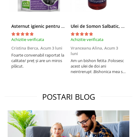
Asternut igienic pentru pisici Tofu Lavanda, Mon Petit 5 l
Ulei de Somon Salbatic, câini și pisici, piele si blană, BEST4PETS, 1l
Achizitie verificata
Achizitie verificata
Achi
Cristina Berca,
Acum 3 luni
Vranceanu Alina,
Acum 3
Iri
luni
Foarte convenabil raportat la
Pro
calitate/ preț și are un miros
Am un bishon fetita .Folosesc
med
plăcut.
acest ulei de doi ani
mer
neintrerupt .Bishonica mea se
Martin care e
simte foarte bine si ii place
Sup
foarte mult .Ii pun zilnic pe
card
bobite il adora .Deja sunt la a
treia comanda recomand cu
POSTARI BLOG
mult drag !