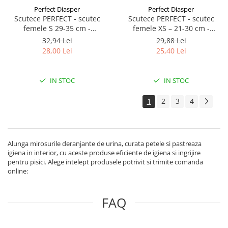
Perfect Diasper
Perfect Diasper
Scutece PERFECT - scutec
Scutece PERFECT - scutec
femele S 29-35 cm -
femele XS – 21-30 cm -
circumferinta taliei 12 buc
circumferinta taliei 12 buc
32,94 Lei
29,88 Lei
28,00 Lei
25,40 Lei
IN STOC
IN STOC
1
2
3
4
Alunga mirosurile deranjante de urina, curata petele si pastreaza
igiena in interior, cu aceste produse eficiente de igiena si ingrijire
pentru pisici. Alege intelept produsele potrivit si trimite comanda
online:
FAQ