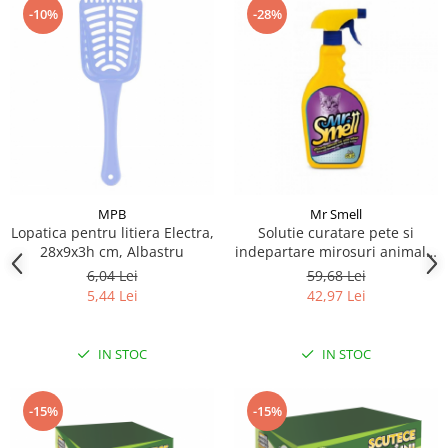
-10%
-28%
MPB
Mr Smell
Lopatica pentru litiera Electra,
Solutie curatare pete si
28x9x3h cm, Albastru
indepartare mirosuri animale,
Mr Smell, Pisica, 500 ml
6,04 Lei
59,68 Lei
5,44 Lei
42,97 Lei
IN STOC
IN STOC
-15%
-15%