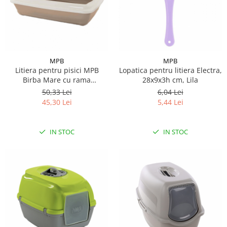
MPB
MPB
Litiera pentru pisici MPB
Lopatica pentru litiera Electra,
Birba Mare cu rama
28x9x3h cm, Lila
detasabila, 56x39x20h cm, roz
50,33 Lei
6,04 Lei
45,30 Lei
5,44 Lei
IN STOC
IN STOC