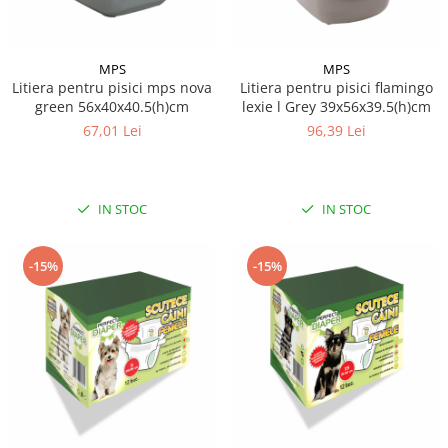
MPS
MPS
Litiera pentru pisici mps nova
Litiera pentru pisici flamingo
green 56x40x40.5(h)cm
lexie l Grey 39x56x39.5(h)cm
67,01 Lei
96,39 Lei
IN STOC
IN STOC
-15%
-15%