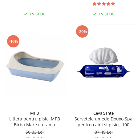
IN STOC
IN STOC
-20%
-10%
MPB
Ceva Sante
Litiera pentru pisici MPB
Servetele umede Douxo Spa
Birba Mare cu rama
pentru caini si pisici, 100
detasabila, 56x39x20h cm,
bucati, Ceva Sante
50,33 Lei
87,49 Lei
Albastru