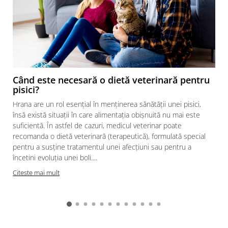
Când este necesară o dietă veterinară pentru
pisici?
Hrana are un rol esențial în menținerea sănătății unei pisici,
însă există situații în care alimentația obișnuită nu mai este
suficientă. În astfel de cazuri, medicul veterinar poate
recomanda o dietă veterinară (terapeutică), formulată special
pentru a susține tratamentul unei afecțiuni sau pentru a
încetini evoluția unei boli....
Citeste mai mult