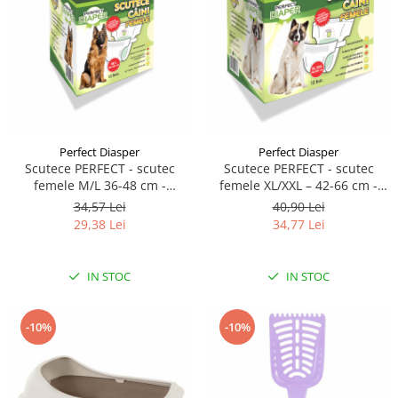
Perfect Diasper
Perfect Diasper
Scutece PERFECT - scutec
Scutece PERFECT - scutec
femele M/L 36-48 cm -
femele XL/XXL – 42-66 cm -
circumferinta taliei 12 buc
circumferinta taliei 12 buc
34,57 Lei
40,90 Lei
29,38 Lei
34,77 Lei
IN STOC
IN STOC
-10%
-10%