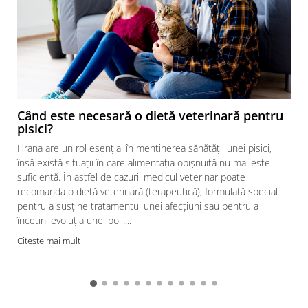
Când este necesară o dietă veterinară pentru
pisici?
Hrana are un rol esențial în menținerea sănătății unei pisici,
însă există situații în care alimentația obișnuită nu mai este
suficientă. În astfel de cazuri, medicul veterinar poate
recomanda o dietă veterinară (terapeutică), formulată special
pentru a susține tratamentul unei afecțiuni sau pentru a
încetini evoluția unei boli....
Citeste mai mult