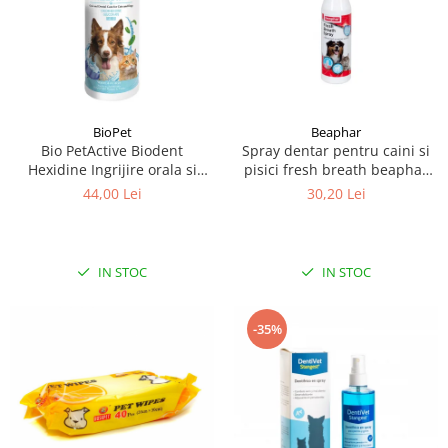
BioPet
Beaphar
Bio PetActive Biodent
Spray dentar pentru caini si
Hexidine Ingrijire orala si
pisici fresh breath beaphar
dentara pentru caini si pisici
150ml
44,00 Lei
30,20 Lei
250 ml
IN STOC
IN STOC
-35%