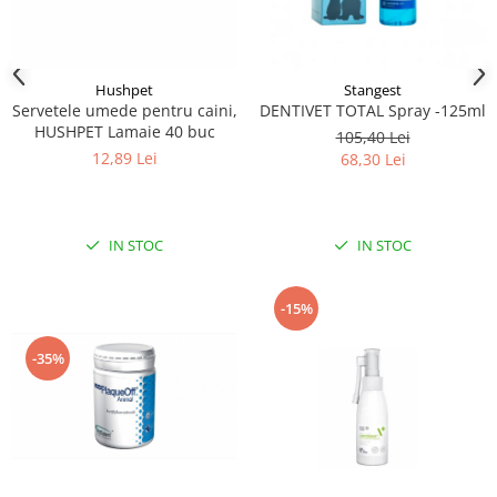
Hushpet
Stangest
Servetele umede pentru caini,
DENTIVET TOTAL Spray -125ml
HUSHPET Lamaie 40 buc
105,40 Lei
12,89 Lei
68,30 Lei
IN STOC
IN STOC
-15%
-35%