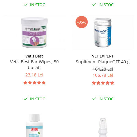
IN STOC
IN STOC
-35%
Vet's Best
VET EXPERT
Vet's Best Ear Wipes, 50
Supliment PlaqueOFF 40 g
bucati
164,28 Lei
23,18 Lei
106,78 Lei
IN STOC
IN STOC