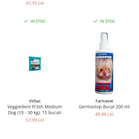
prevenirea formarii placii
47,35 Lei
bacteriene si a tartului 50 g
IN STOC
IN STOC
Virbac
Farmavet
Veggiedent Fr3sh Medium
Germostop Bucal 200 ml
Dog (10 - 30 kg), 15 bucati
49,86 Lei
57,99 Lei