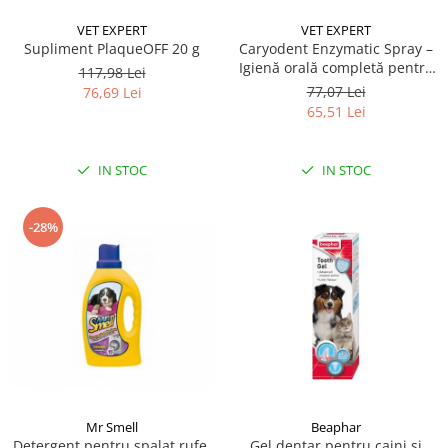
VET EXPERT
VET EXPERT
Supliment PlaqueOFF 20 g
Caryodent Enzymatic Spray –
Igienă orală completă pentru
117,98 Lei
câini și pisici, 75g
77,07 Lei
76,69 Lei
65,51 Lei
IN STOC
IN STOC
-28%
Mr Smell
Beaphar
Detergent pentru spalat rufe,
Gel dentar pentru caini si