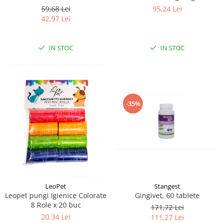
Smell, Floral, 1000 ml
95,24 Lei
59,68 Lei
42,97 Lei
IN STOC
IN STOC
-35%
LeoPet
Stangest
Leopet pungi Igienice Colorate
Gingivet, 60 tablete
8 Role x 20 buc
171,72 Lei
20,34 Lei
111,27 Lei