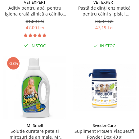
Sampoane si Balsamuri
VET EXPERT
VET EXPERT
Custi transport - Pisici
Aditiv pentru apă, pentru
Pastă de dinți enzimatică
Servetele Umede
igiena orală zilnică a câinilor
pentru câini și pisici,
Jucarii Pisici
Covorase absorbante
și pisicilor Caryodent Proliqua
CARYODENT VET EXPERT, gel,
81,80 Lei
83,37 Lei
Lese, Hamuri si Zgarzi
Vet Expert, 250ml
50ml
Curatare Ochi
47,00 Lei
47,19 Lei
Paturi, perne si cosuri pentru pisici
Igiena Catel
Recompense Delicioase
Igiena Interior
IN STOC
IN STOC
Perii si descalcitoare caini
Solutii Atractante si repelente
-28%
SwedenCare
Mr Smell
Supliment ProDen PlaqueOff
Solutie curatare pete si
Powder Dog 40 g
mirosuri de animale, Mr