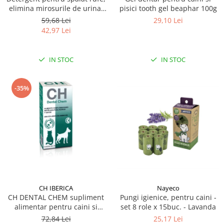
elimina mirosurile de urina,
pisici tooth gel beaphar 100g
Mr Smell, lavanda, 1L
59,68 Lei
29,10 Lei
42,97 Lei
IN STOC
IN STOC
-35%
CH IBERICA
Nayeco
CH DENTAL CHEM supliment
Pungi igienice, pentru caini -
alimentar pentru caini si
set 8 role x 15buc. - Lavanda
pisici, recomandat pentru
72,84 Lei
25,17 Lei