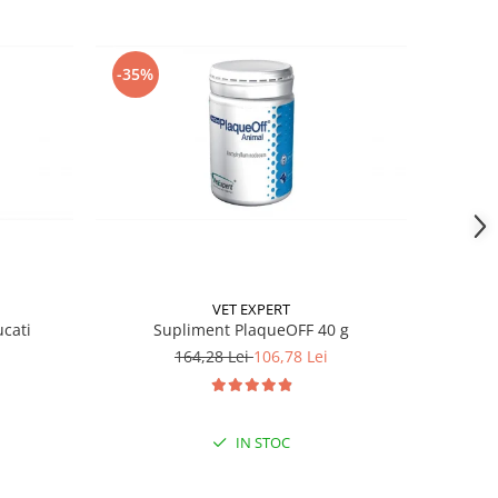
-35%
VET EXPERT
ucati
Supliment PlaqueOFF 40 g
164,28 Lei
106,78 Lei
IN STOC