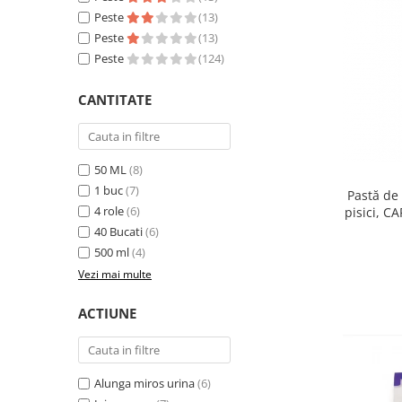
Sampoane si Balsamuri
Peste
(13)
Custi transport - Pisici
Servetele Umede
Peste
(13)
Jucarii Pisici
Covorase absorbante
Peste
(124)
Lese, Hamuri si Zgarzi
Curatare Ochi
Paturi, perne si cosuri pentru pisici
Igiena Catel
CANTITATE
Recompense Delicioase
Igiena Interior
Perii si descalcitoare caini
Solutii Atractante si repelente
50 ML
(8)
1 buc
(7)
Pastă de 
4 role
(6)
pisici, C
40 Bucati
(6)
500 ml
(4)
Vezi mai multe
ACTIUNE
Alunga miros urina
(6)