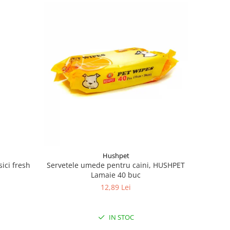
Hushpet
sici fresh
Servetele umede pentru caini, HUSHPET
l
Lamaie 40 buc
12,89 Lei
IN STOC