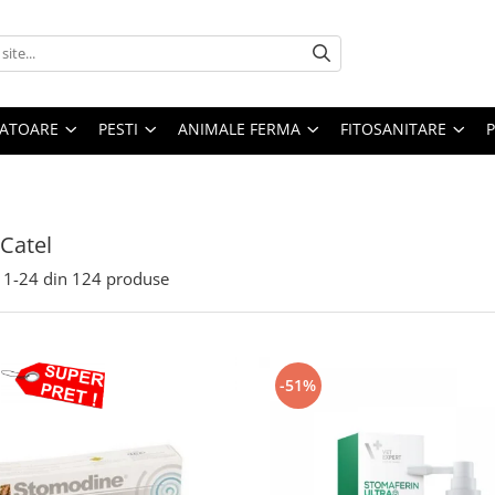
ATOARE
PESTI
ANIMALE FERMA
FITOSANITARE
 Catel
1-
24
din
124
produse
-51%