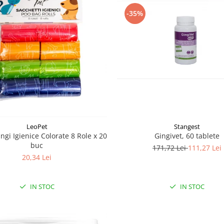
-35%
LeoPet
Stangest
ngi Igienice Colorate 8 Role x 20
Gingivet, 60 tablete
buc
171,72 Lei
111,27 Lei
20,34 Lei
IN STOC
IN STOC