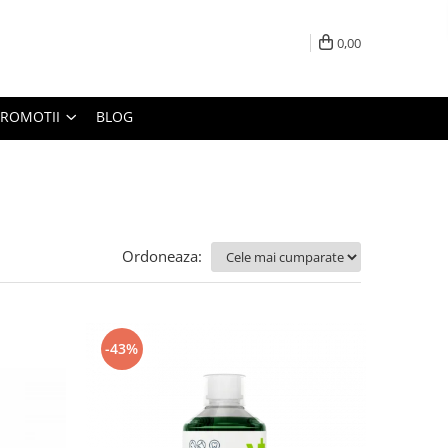
0,00
PROMOTII
BLOG
Ordoneaza:
-43%