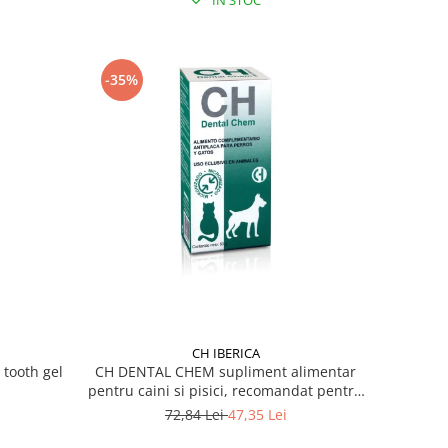
IN STOC
-35%
CH IBERICA
 tooth gel
CH DENTAL CHEM supliment alimentar
pentru caini si pisici, recomandat pentru
prevenirea formarii placii bacteriene si a
72,84 Lei
47,35 Lei
tartului 50 g