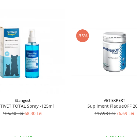
-35%
VET EXPERT
Stangest
Supliment PlaqueOFF 20
TIVET TOTAL Spray -125ml
117,98 Lei
76,69 Lei
105,40 Lei
68,30 Lei