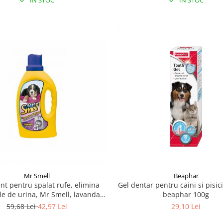
IN STOC
IN STOC
Mr Smell
Beaphar
nt pentru spalat rufe, elimina
Gel dentar pentru caini si pisici
le de urina, Mr Smell, lavanda,
beaphar 100g
1L
59,68 Lei
42,97 Lei
29,10 Lei