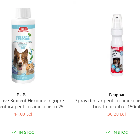
BioPet
Beaphar
ctive Biodent Hexidine Ingrijire
Spray dentar pentru caini si pi
dentara pentru caini si pisici 250
breath beaphar 150m
ml
44,00 Lei
30,20 Lei
IN STOC
IN STOC