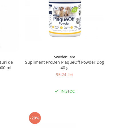
SwedenCare
suri de
Supliment ProDen PlaqueOff Powder Dog
000 ml
40 g
95,24 Lei
IN STOC
-20%