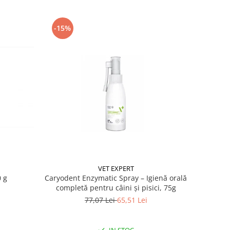
-15%
VET EXPERT
 g
Caryodent Enzymatic Spray – Igienă orală
completă pentru câini și pisici, 75g
77,07 Lei
65,51 Lei