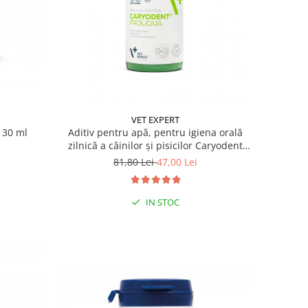
VET EXPERT
 30 ml
Aditiv pentru apă, pentru igiena orală
zilnică a câinilor și pisicilor Caryodent
Proliqua Vet Expert, 250ml
81,80 Lei
47,00 Lei
IN STOC