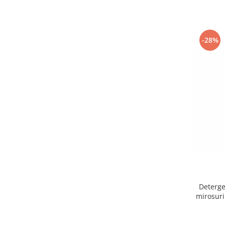
-28%
Deterge
mirosuri