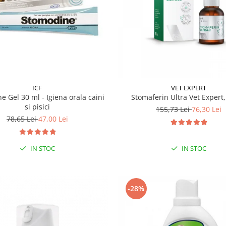
ICF
VET EXPERT
e Gel 30 ml - Igiena orala caini
Stomaferin Ultra Vet Expert,
si pisici
155,73 Lei
76,30 Lei
78,65 Lei
47,00 Lei
IN STOC
IN STOC
-28%