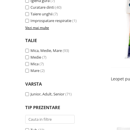
Igiena gura
(7)
Curatare dinti
(40)
Taiere unghii
(7)
Improspatare respiratie
(1)
Vezi mai multe
TALIE
Mica, Medie, Mare
(93)
Medie
(7)
Mica
(7)
Mare
(2)
Leopet pu
VARSTA
Junior, Adult, Senior
(71)
TIP PREZENTARE
Tub
(23)