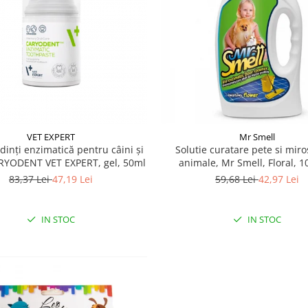
VET EXPERT
Mr Smell
dinți enzimatică pentru câini și
Solutie curatare pete si miro
ARYODENT VET EXPERT, gel, 50ml
animale, Mr Smell, Floral, 1
83,37 Lei
47,19 Lei
59,68 Lei
42,97 Lei
IN STOC
IN STOC