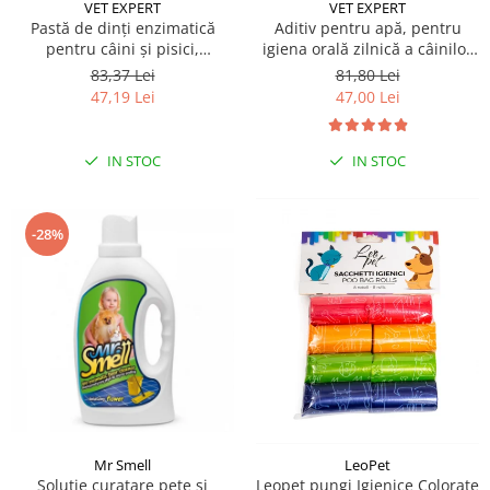
Sampoane si Balsamuri
VET EXPERT
VET EXPERT
Custi transport - Pisici
Pastă de dinți enzimatică
Aditiv pentru apă, pentru
Servetele Umede
pentru câini și pisici,
igiena orală zilnică a câinilor
Jucarii Pisici
Covorase absorbante
CARYODENT VET EXPERT, gel,
și pisicilor Caryodent Proliqua
83,37 Lei
81,80 Lei
Lese, Hamuri si Zgarzi
50ml
Vet Expert, 250ml
Curatare Ochi
47,19 Lei
47,00 Lei
Paturi, perne si cosuri pentru pisici
Igiena Catel
Recompense Delicioase
Igiena Interior
IN STOC
IN STOC
Perii si descalcitoare caini
Solutii Atractante si repelente
-28%
Mr Smell
LeoPet
Solutie curatare pete si
Leopet pungi Igienice Colorate