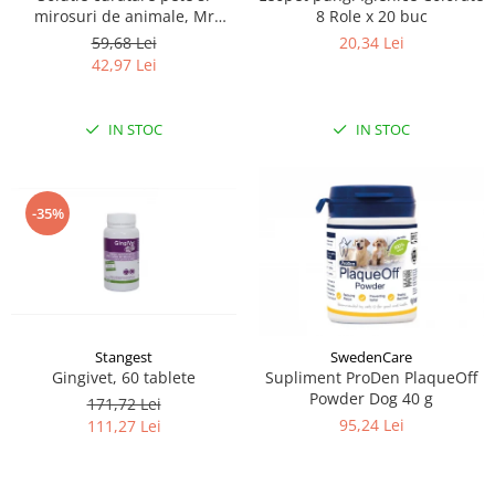
mirosuri de animale, Mr
8 Role x 20 buc
Smell, Floral, 1000 ml
59,68 Lei
20,34 Lei
42,97 Lei
IN STOC
IN STOC
-35%
Stangest
SwedenCare
Gingivet, 60 tablete
Supliment ProDen PlaqueOff
Powder Dog 40 g
171,72 Lei
95,24 Lei
111,27 Lei