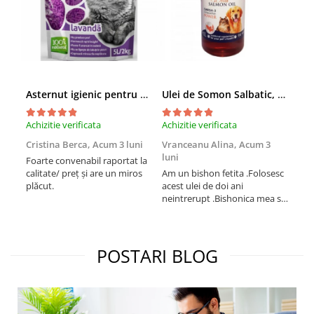
Asternut igienic pentru pisici Tofu Lavanda, Mon Petit 5 l
Ulei de Somon Salbatic, câini și pisici, piele si blană, BEST4PETS, 1l
Achizitie verificata
Achizitie verificata
Achi
Cristina Berca,
Acum 3 luni
Vranceanu Alina,
Acum 3
Iri
luni
Foarte convenabil raportat la
Pro
calitate/ preț și are un miros
Am un bishon fetita .Folosesc
med
plăcut.
acest ulei de doi ani
mer
neintrerupt .Bishonica mea se
Martin care e
simte foarte bine si ii place
Sup
foarte mult .Ii pun zilnic pe
card
bobite il adora .Deja sunt la a
treia comanda recomand cu
POSTARI BLOG
mult drag !