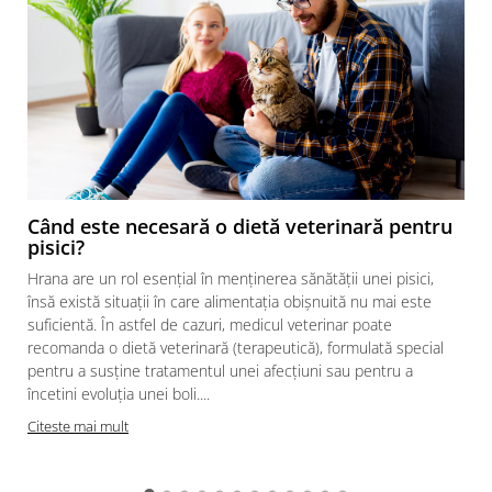
Când este necesară o dietă veterinară pentru
pisici?
Hrana are un rol esențial în menținerea sănătății unei pisici,
însă există situații în care alimentația obișnuită nu mai este
suficientă. În astfel de cazuri, medicul veterinar poate
recomanda o dietă veterinară (terapeutică), formulată special
pentru a susține tratamentul unei afecțiuni sau pentru a
încetini evoluția unei boli....
Citeste mai mult