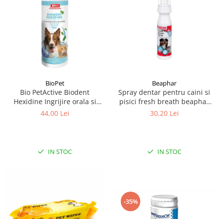
BioPet
Beaphar
Bio PetActive Biodent
Spray dentar pentru caini si
Hexidine Ingrijire orala si
pisici fresh breath beaphar
dentara pentru caini si pisici
150ml
44,00 Lei
30,20 Lei
250 ml
IN STOC
IN STOC
-35%