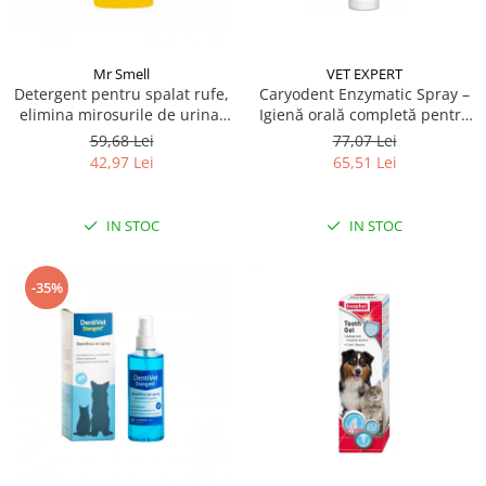
Mr Smell
VET EXPERT
Detergent pentru spalat rufe,
Caryodent Enzymatic Spray –
elimina mirosurile de urina,
Igienă orală completă pentru
Mr Smell, lavanda, 1L
câini și pisici, 75g
59,68 Lei
77,07 Lei
42,97 Lei
65,51 Lei
IN STOC
IN STOC
-35%