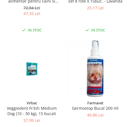
alimentar pentru caini si
set 8 role x 15buc. - Lavanda
pisici, recomandat pentru
72,84 Lei
25,17 Lei
prevenirea formarii placii
47,35 Lei
bacteriene si a tartului 50 g
IN STOC
IN STOC
Virbac
Farmavet
Veggiedent Fr3sh Medium
Germostop Bucal 200 ml
Dog (10 - 30 kg), 15 bucati
49,86 Lei
57,99 Lei