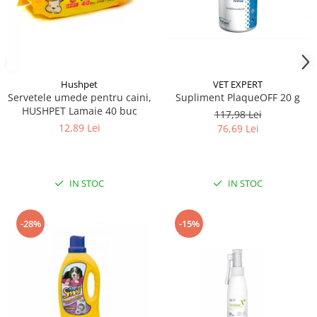
Hushpet
VET EXPERT
Servetele umede pentru caini,
Supliment PlaqueOFF 20 g
HUSHPET Lamaie 40 buc
117,98 Lei
12,89 Lei
76,69 Lei
IN STOC
IN STOC
-28%
-15%