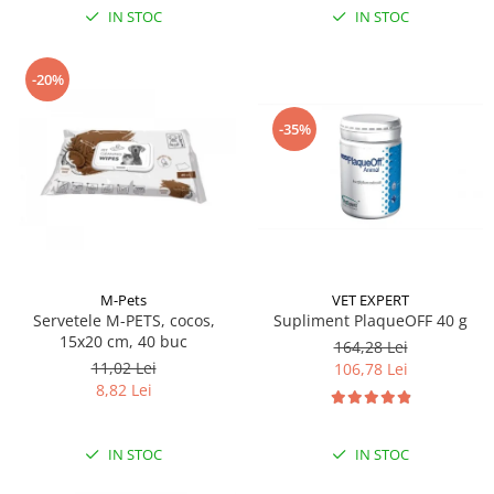
IN STOC
IN STOC
-20%
-35%
M-Pets
VET EXPERT
Servetele M-PETS, cocos,
Supliment PlaqueOFF 40 g
15x20 cm, 40 buc
164,28 Lei
11,02 Lei
106,78 Lei
8,82 Lei
IN STOC
IN STOC