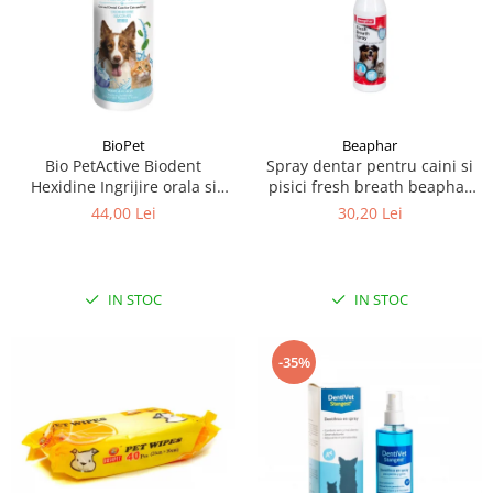
BioPet
Beaphar
Bio PetActive Biodent
Spray dentar pentru caini si
Hexidine Ingrijire orala si
pisici fresh breath beaphar
dentara pentru caini si pisici
150ml
44,00 Lei
30,20 Lei
250 ml
IN STOC
IN STOC
-35%