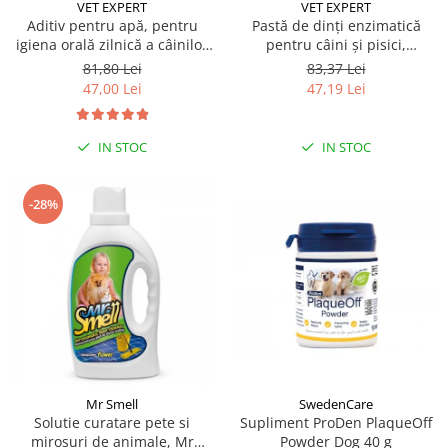
Sampoane si Balsamuri
VET EXPERT
VET EXPERT
Custi transport - Pisici
Aditiv pentru apă, pentru
Pastă de dinți enzimatică
Servetele Umede
igiena orală zilnică a câinilor
pentru câini și pisici,
Jucarii Pisici
Covorase absorbante
și pisicilor Caryodent Proliqua
CARYODENT VET EXPERT, gel,
81,80 Lei
83,37 Lei
Lese, Hamuri si Zgarzi
Vet Expert, 250ml
50ml
Curatare Ochi
47,00 Lei
47,19 Lei
Paturi, perne si cosuri pentru pisici
Igiena Catel
Recompense Delicioase
Igiena Interior
IN STOC
IN STOC
Perii si descalcitoare caini
Solutii Atractante si repelente
-28%
SwedenCare
Mr Smell
Supliment ProDen PlaqueOff
Solutie curatare pete si
Powder Dog 40 g
mirosuri de animale, Mr