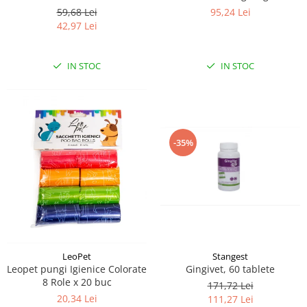
Smell, Floral, 1000 ml
95,24 Lei
59,68 Lei
42,97 Lei
IN STOC
IN STOC
-35%
LeoPet
Stangest
Leopet pungi Igienice Colorate
Gingivet, 60 tablete
8 Role x 20 buc
171,72 Lei
20,34 Lei
111,27 Lei