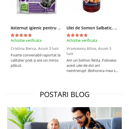
Asternut igienic pentru pisici Tofu Lavanda, Mon Petit 5 l
Ulei de Somon Salbatic, câini și pisici, piele si blană, BEST4PETS, 1l
Achizitie verificata
Achizitie verificata
Achi
Cristina Berca,
Acum 3 luni
Vranceanu Alina,
Acum 3
Iri
luni
Foarte convenabil raportat la
Pro
calitate/ preț și are un miros
Am un bishon fetita .Folosesc
med
plăcut.
acest ulei de doi ani
mer
neintrerupt .Bishonica mea se
Martin care e
simte foarte bine si ii place
Sup
foarte mult .Ii pun zilnic pe
card
bobite il adora .Deja sunt la a
treia comanda recomand cu
POSTARI BLOG
mult drag !