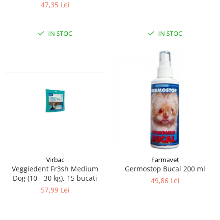
prevenirea formarii placii
47,35 Lei
bacteriene si a tartului 50 g
IN STOC
IN STOC
Virbac
Farmavet
Veggiedent Fr3sh Medium
Germostop Bucal 200 ml
Dog (10 - 30 kg), 15 bucati
49,86 Lei
57,99 Lei