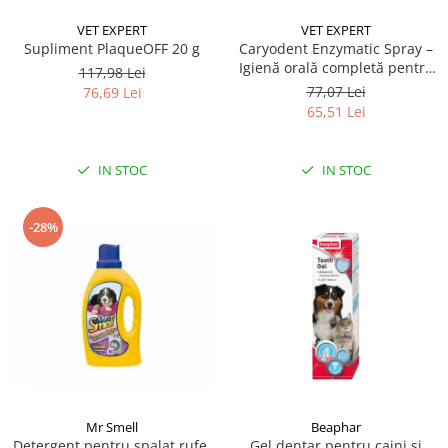
VET EXPERT
VET EXPERT
Supliment PlaqueOFF 20 g
Caryodent Enzymatic Spray –
Igienă orală completă pentru
117,98 Lei
câini și pisici, 75g
77,07 Lei
76,69 Lei
65,51 Lei
IN STOC
IN STOC
-28%
Mr Smell
Beaphar
Detergent pentru spalat rufe,
Gel dentar pentru caini si