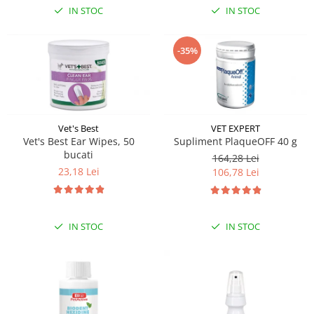
IN STOC
IN STOC
-35%
Vet's Best
VET EXPERT
Vet's Best Ear Wipes, 50
Supliment PlaqueOFF 40 g
bucati
164,28 Lei
23,18 Lei
106,78 Lei
IN STOC
IN STOC