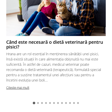
Când este necesară o dietă veterinară pentru
pisici?
Hrana are un rol esențial în menținerea sănătății unei pisici,
însă există situații în care alimentația obișnuită nu mai este
suficientă. În astfel de cazuri, medicul veterinar poate
recomanda o dietă veterinară (terapeutică), formulată special
pentru a susține tratamentul unei afecțiuni sau pentru a
încetini evoluția unei boli....
Citeste mai mult