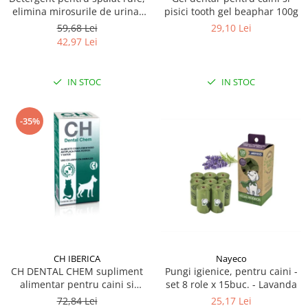
elimina mirosurile de urina,
pisici tooth gel beaphar 100g
Mr Smell, lavanda, 1L
59,68 Lei
29,10 Lei
42,97 Lei
IN STOC
IN STOC
-35%
CH IBERICA
Nayeco
CH DENTAL CHEM supliment
Pungi igienice, pentru caini -
alimentar pentru caini si
set 8 role x 15buc. - Lavanda
pisici, recomandat pentru
72,84 Lei
25,17 Lei