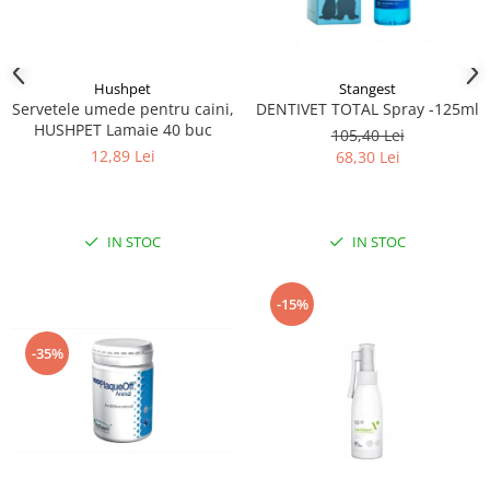
Hushpet
Stangest
Servetele umede pentru caini,
DENTIVET TOTAL Spray -125ml
HUSHPET Lamaie 40 buc
105,40 Lei
12,89 Lei
68,30 Lei
IN STOC
IN STOC
-15%
-35%