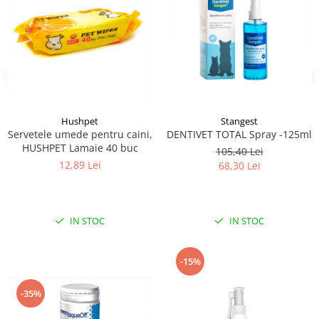
Hushpet
Stangest
Servetele umede pentru caini,
DENTIVET TOTAL Spray -125ml
HUSHPET Lamaie 40 buc
105,40 Lei
12,89 Lei
68,30 Lei
IN STOC
IN STOC
-15%
-35%