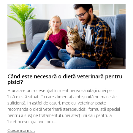
Când este necesară o dietă veterinară pentru
pisici?
Hrana are un rol esențial în menținerea sănătății unei pisici,
însă există situații în care alimentația obișnuită nu mai este
suficientă. În astfel de cazuri, medicul veterinar poate
recomanda o dietă veterinară (terapeutică), formulată special
pentru a susține tratamentul unei afecțiuni sau pentru a
încetini evoluția unei boli....
Citeste mai mult