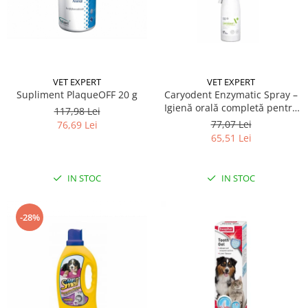
VET EXPERT
VET EXPERT
Supliment PlaqueOFF 20 g
Caryodent Enzymatic Spray –
Igienă orală completă pentru
117,98 Lei
câini și pisici, 75g
77,07 Lei
76,69 Lei
65,51 Lei
IN STOC
IN STOC
-28%