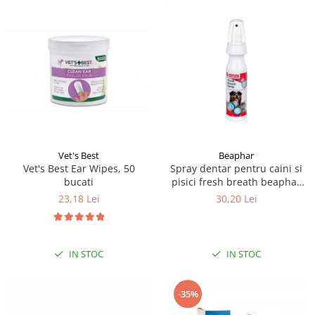
Vet's Best
Beaphar
Vet's Best Ear Wipes, 50
Spray dentar pentru caini si
bucati
pisici fresh breath beaphar
150ml
23,18 Lei
30,20 Lei
IN STOC
IN STOC
-35%