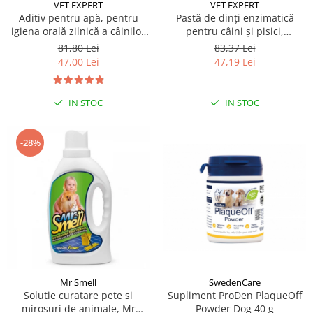
Sampoane si Balsamuri
VET EXPERT
VET EXPERT
Custi transport - Pisici
Aditiv pentru apă, pentru
Pastă de dinți enzimatică
Servetele Umede
igiena orală zilnică a câinilor
pentru câini și pisici,
Jucarii Pisici
Covorase absorbante
și pisicilor Caryodent Proliqua
CARYODENT VET EXPERT, gel,
81,80 Lei
83,37 Lei
Lese, Hamuri si Zgarzi
Vet Expert, 250ml
50ml
Curatare Ochi
47,00 Lei
47,19 Lei
Paturi, perne si cosuri pentru pisici
Igiena Catel
Recompense Delicioase
Igiena Interior
IN STOC
IN STOC
Perii si descalcitoare caini
Solutii Atractante si repelente
-28%
SwedenCare
Mr Smell
Supliment ProDen PlaqueOff
Solutie curatare pete si
Powder Dog 40 g
mirosuri de animale, Mr