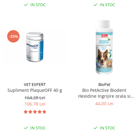
IN STOC
IN STOC
-35%
VET EXPERT
BioPet
Supliment PlaqueOFF 40 g
Bio PetActive Biodent
Hexidine Ingrijire orala si
164,28 Lei
dentara pentru caini si pisici
44,00 Lei
106,78 Lei
250 ml
IN STOC
IN STOC