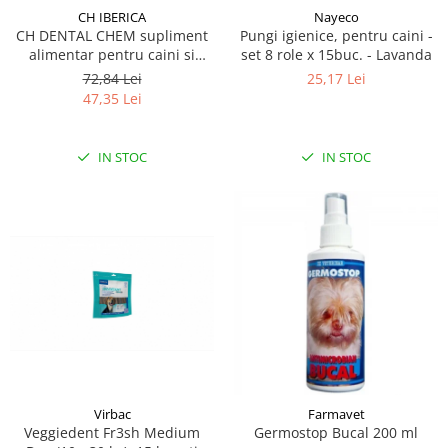
CH IBERICA
Nayeco
CH DENTAL CHEM supliment
Pungi igienice, pentru caini -
alimentar pentru caini si
set 8 role x 15buc. - Lavanda
pisici, recomandat pentru
72,84 Lei
25,17 Lei
prevenirea formarii placii
47,35 Lei
bacteriene si a tartului 50 g
IN STOC
IN STOC
Virbac
Farmavet
Veggiedent Fr3sh Medium
Germostop Bucal 200 ml