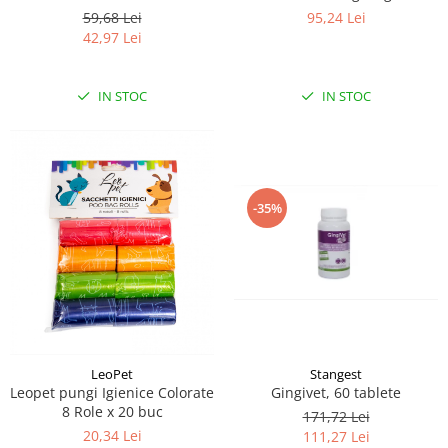
Smell, Floral, 1000 ml
95,24 Lei
59,68 Lei
42,97 Lei
IN STOC
IN STOC
-35%
LeoPet
Stangest
Leopet pungi Igienice Colorate
Gingivet, 60 tablete
8 Role x 20 buc
171,72 Lei
20,34 Lei
111,27 Lei