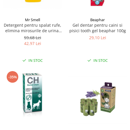
Mr Smell
Beaphar
Detergent pentru spalat rufe,
Gel dentar pentru caini si
elimina mirosurile de urina,
pisici tooth gel beaphar 100g
Mr Smell, lavanda, 1L
59,68 Lei
29,10 Lei
42,97 Lei
IN STOC
IN STOC
-35%