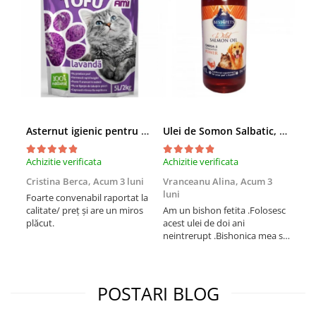
Asternut igienic pentru pisici Tofu Lavanda, Mon Petit 5 l
Ulei de Somon Salbatic, câini și pisici, piele si blană, BEST4PETS, 1l
Achizitie verificata
Achizitie verificata
Achi
Cristina Berca,
Acum 3 luni
Vranceanu Alina,
Acum 3
Iri
luni
Foarte convenabil raportat la
Pro
calitate/ preț și are un miros
Am un bishon fetita .Folosesc
med
plăcut.
acest ulei de doi ani
mer
neintrerupt .Bishonica mea se
Martin care e
simte foarte bine si ii place
Sup
foarte mult .Ii pun zilnic pe
card
bobite il adora .Deja sunt la a
treia comanda recomand cu
POSTARI BLOG
mult drag !