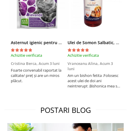
Asternut igienic pentru pisici Tofu Lavanda, Mon Petit 5 l
Ulei de Somon Salbatic, câini și pisici, piele si blană, BEST4PETS, 1l
Achizitie verificata
Achizitie verificata
Achi
Cristina Berca,
Acum 3 luni
Vranceanu Alina,
Acum 3
Iri
luni
Foarte convenabil raportat la
Pro
calitate/ preț și are un miros
Am un bishon fetita .Folosesc
med
plăcut.
acest ulei de doi ani
mer
neintrerupt .Bishonica mea se
Martin care e
simte foarte bine si ii place
Sup
foarte mult .Ii pun zilnic pe
card
bobite il adora .Deja sunt la a
treia comanda recomand cu
POSTARI BLOG
mult drag !