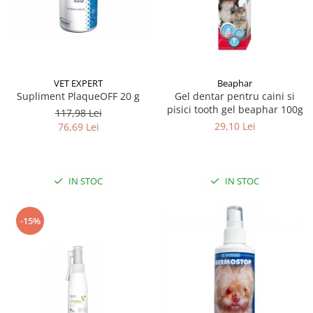
VET EXPERT
Beaphar
Supliment PlaqueOFF 20 g
Gel dentar pentru caini si
pisici tooth gel beaphar 100g
117,98 Lei
29,10 Lei
76,69 Lei
IN STOC
IN STOC
-15%