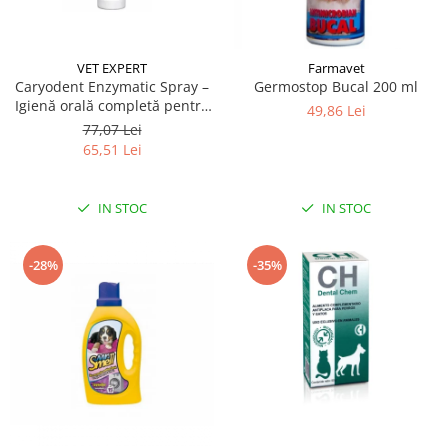
VET EXPERT
Farmavet
Caryodent Enzymatic Spray –
Germostop Bucal 200 ml
Igienă orală completă pentru
49,86 Lei
câini și pisici, 75g
77,07 Lei
65,51 Lei
IN STOC
IN STOC
-28%
-35%