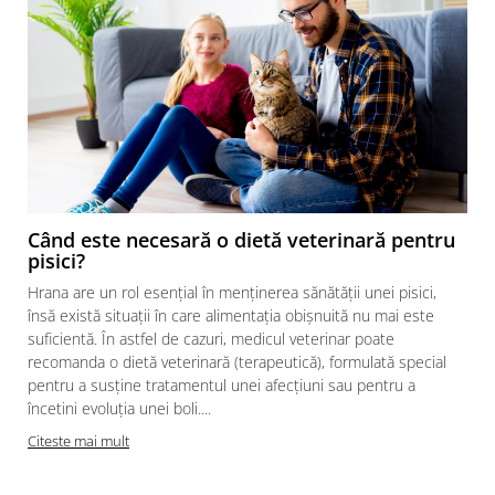
Când este necesară o dietă veterinară pentru
pisici?
Hrana are un rol esențial în menținerea sănătății unei pisici,
însă există situații în care alimentația obișnuită nu mai este
suficientă. În astfel de cazuri, medicul veterinar poate
recomanda o dietă veterinară (terapeutică), formulată special
pentru a susține tratamentul unei afecțiuni sau pentru a
încetini evoluția unei boli....
Citeste mai mult