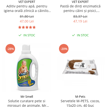
Sampoane si Balsamuri
VET EXPERT
VET EXPERT
Custi transport - Pisici
Aditiv pentru apă, pentru
Pastă de dinți enzimatică
Servetele Umede
igiena orală zilnică a câinilor
pentru câini și pisici,
Jucarii Pisici
Covorase absorbante
și pisicilor Caryodent Proliqua
CARYODENT VET EXPERT, gel,
81,80 Lei
83,37 Lei
Lese, Hamuri si Zgarzi
Vet Expert, 250ml
50ml
Curatare Ochi
47,00 Lei
47,19 Lei
Paturi, perne si cosuri pentru pisici
Igiena Catel
Recompense Delicioase
Igiena Interior
IN STOC
IN STOC
Perii si descalcitoare caini
Solutii Atractante si repelente
-28%
-20%
Mr Smell
M-Pets
Solutie curatare pete si
Servetele M-PETS, cocos,
mirosuri de animale, Mr
15x20 cm, 40 buc