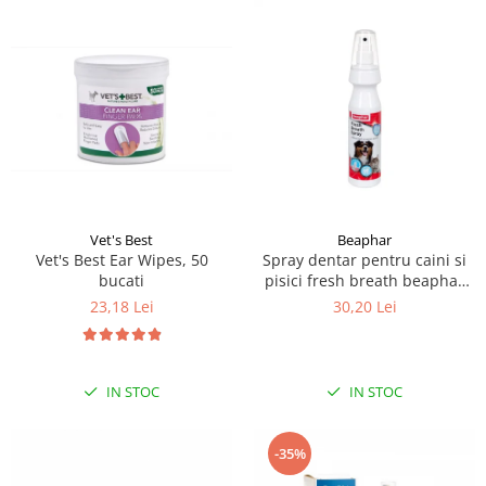
Vet's Best
Beaphar
Vet's Best Ear Wipes, 50
Spray dentar pentru caini si
bucati
pisici fresh breath beaphar
150ml
23,18 Lei
30,20 Lei
IN STOC
IN STOC
-35%