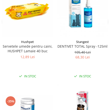
Hushpet
Stangest
Servetele umede pentru caini,
DENTIVET TOTAL Spray -125ml
HUSHPET Lamaie 40 buc
105,40 Lei
12,89 Lei
68,30 Lei
IN STOC
IN STOC
-35%