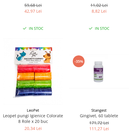
Smell, Floral, 1000 ml
59,68 Lei
11,02 Lei
42,97 Lei
8,82 Lei
IN STOC
IN STOC
-35%
LeoPet
Stangest
Leopet pungi Igienice Colorate
Gingivet, 60 tablete
8 Role x 20 buc
171,72 Lei
20,34 Lei
111,27 Lei