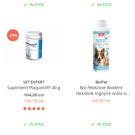
IN STOC
IN STOC
-35%
VET EXPERT
BioPet
Supliment PlaqueOFF 40 g
Bio PetActive Biodent
Hexidine Ingrijire orala si
164,28 Lei
dentara pentru caini si pisici
44,00 Lei
106,78 Lei
250 ml
IN STOC
IN STOC