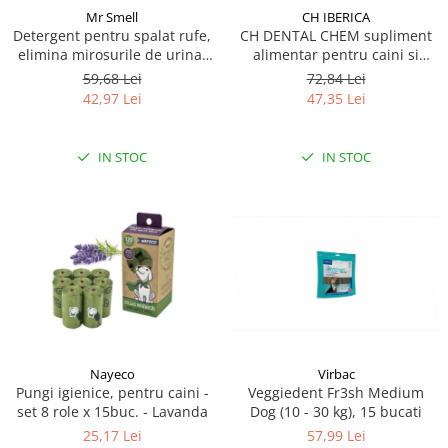
Mr Smell
CH IBERICA
Detergent pentru spalat rufe,
CH DENTAL CHEM supliment
elimina mirosurile de urina,
alimentar pentru caini si
Mr Smell, lavanda, 1L
pisici, recomandat pentru
59,68 Lei
72,84 Lei
prevenirea formarii placii
42,97 Lei
47,35 Lei
bacteriene si a tartului 50 g
IN STOC
IN STOC
Nayeco
Virbac
Pungi igienice, pentru caini -
Veggiedent Fr3sh Medium
set 8 role x 15buc. - Lavanda
Dog (10 - 30 kg), 15 bucati
25,17 Lei
57,99 Lei