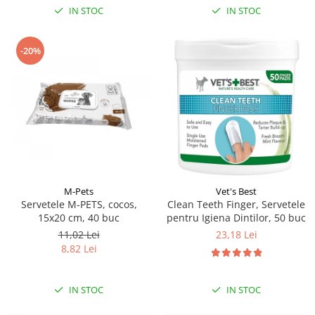
IN STOC
IN STOC
-20%
M-Pets
Vet's Best
Servetele M-PETS, cocos,
Clean Teeth Finger, Servetele
15x20 cm, 40 buc
pentru Igiena Dintilor, 50 buc
11,02 Lei
23,18 Lei
8,82 Lei
IN STOC
IN STOC