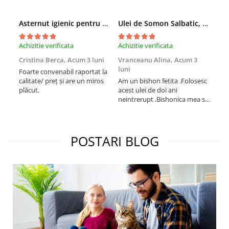
Asternut igienic pentru pisici Tofu Lavanda, Mon Petit 5 l
Ulei de Somon Salbatic, câini și pisici, piele si blană, BEST4PETS, 1l
Achizitie verificata
Achizitie verificata
Achi
Cristina Berca,
Acum 3 luni
Vranceanu Alina,
Acum 3
Iri
luni
Foarte convenabil raportat la
Pro
calitate/ preț și are un miros
Am un bishon fetita .Folosesc
med
plăcut.
acest ulei de doi ani
mer
neintrerupt .Bishonica mea se
Martin care e
simte foarte bine si ii place
Sup
foarte mult .Ii pun zilnic pe
card
bobite il adora .Deja sunt la a
treia comanda recomand cu
POSTARI BLOG
mult drag !