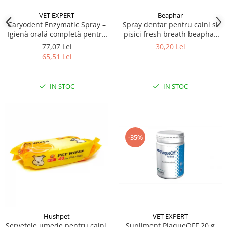
VET EXPERT
Beaphar
Caryodent Enzymatic Spray –
Spray dentar pentru caini si
Igienă orală completă pentru
pisici fresh breath beaphar
câini și pisici, 75g
150ml
77,07 Lei
30,20 Lei
65,51 Lei
IN STOC
IN STOC
-35%
Hushpet
VET EXPERT
Servetele umede pentru caini,
Supliment PlaqueOFF 20 g