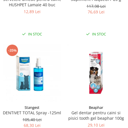
HUSHPET Lamaie 40 buc
117,98 Lei
12,89 Lei
76,69 Lei
IN STOC
IN STOC
-35%
Stangest
Beaphar
DENTIVET TOTAL Spray -125ml
Gel dentar pentru caini si
pisici tooth gel beaphar 100g
105,40 Lei
29,10 Lei
68,30 Lei