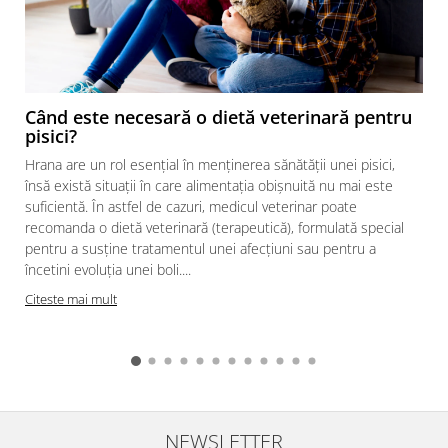
Când este necesară o dietă veterinară pentru
pisici?
Hrana are un rol esențial în menținerea sănătății unei pisici,
însă există situații în care alimentația obișnuită nu mai este
suficientă. În astfel de cazuri, medicul veterinar poate
recomanda o dietă veterinară (terapeutică), formulată special
pentru a susține tratamentul unei afecțiuni sau pentru a
încetini evoluția unei boli....
Citeste mai mult
NEWSLETTER