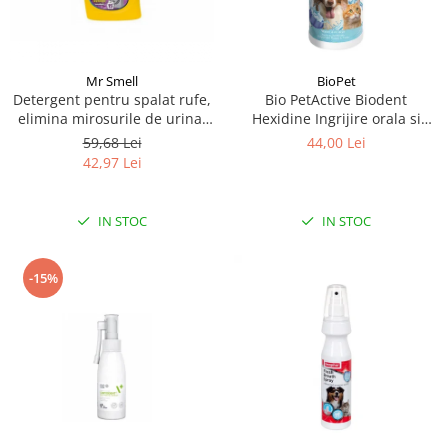
Mr Smell
BioPet
Detergent pentru spalat rufe,
Bio PetActive Biodent
elimina mirosurile de urina,
Hexidine Ingrijire orala si
Mr Smell, lavanda, 1L
dentara pentru caini si pisici
59,68 Lei
44,00 Lei
250 ml
42,97 Lei
IN STOC
IN STOC
-15%