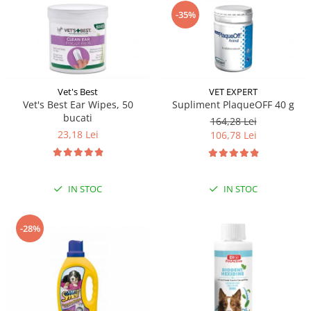
-35%
Vet's Best
VET EXPERT
Vet's Best Ear Wipes, 50
Supliment PlaqueOFF 40 g
bucati
164,28 Lei
23,18 Lei
106,78 Lei
IN STOC
IN STOC
-28%