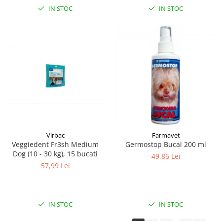
IN STOC
IN STOC
Virbac
Farmavet
Veggiedent Fr3sh Medium
Germostop Bucal 200 ml
Dog (10 - 30 kg), 15 bucati
49,86 Lei
57,99 Lei
IN STOC
IN STOC