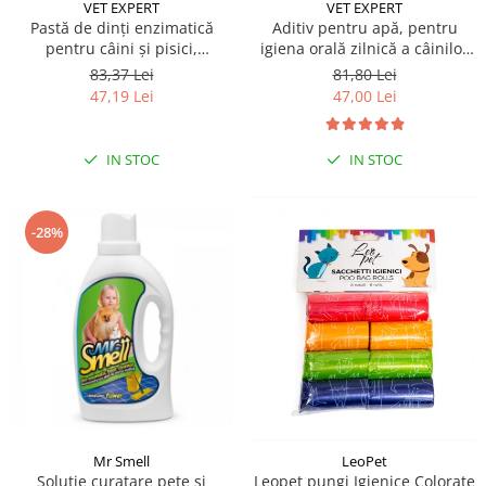
Sampoane si Balsamuri
VET EXPERT
VET EXPERT
Custi transport - Pisici
Pastă de dinți enzimatică
Aditiv pentru apă, pentru
Servetele Umede
pentru câini și pisici,
igiena orală zilnică a câinilor
Jucarii Pisici
Covorase absorbante
CARYODENT VET EXPERT, gel,
și pisicilor Caryodent Proliqua
83,37 Lei
81,80 Lei
Lese, Hamuri si Zgarzi
50ml
Vet Expert, 250ml
Curatare Ochi
47,19 Lei
47,00 Lei
Paturi, perne si cosuri pentru pisici
Igiena Catel
Recompense Delicioase
Igiena Interior
IN STOC
IN STOC
Perii si descalcitoare caini
Solutii Atractante si repelente
-28%
Mr Smell
LeoPet
Solutie curatare pete si
Leopet pungi Igienice Colorate