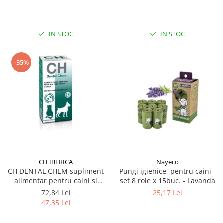
IN STOC
IN STOC
-35%
CH IBERICA
Nayeco
CH DENTAL CHEM supliment
Pungi igienice, pentru caini -
alimentar pentru caini si
set 8 role x 15buc. - Lavanda
pisici, recomandat pentru
72,84 Lei
25,17 Lei
prevenirea formarii placii
47,35 Lei
bacteriene si a tartului 50 g