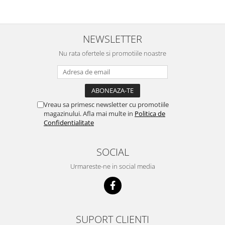
zilnic pe bobite il adora .Deja
c
sunt la a treia comanda
recomand cu mult drag !
NEWSLETTER
Nu rata ofertele si promotiile noastre
Vreau sa primesc newsletter cu promotiile
magazinului. Afla mai multe in
Politica de
Confidentialitate
SOCIAL
Urmareste-ne in social media
SUPORT CLIENTI