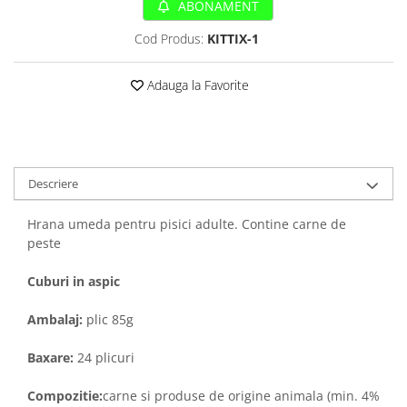
Sampoane si Balsamuri
ABONAMENT
Custi transport - Pisici
Servetele Umede
Cod Produs:
KITTIX-1
Jucarii Pisici
Covorase absorbante
Lese, Hamuri si Zgarzi
Curatare Ochi
Adauga la Favorite
Paturi, perne si cosuri pentru pisici
Igiena Catel
Recompense Delicioase
Igiena Interior
Perii si descalcitoare caini
Solutii Atractante si repelente
Descriere
Hrana umeda pentru pisici adulte. Contine carne de
peste
Cuburi in aspic
Ambalaj:
plic 85g
Baxare:
24 plicuri
Compozitie:
carne si produse de origine animala (min. 4%