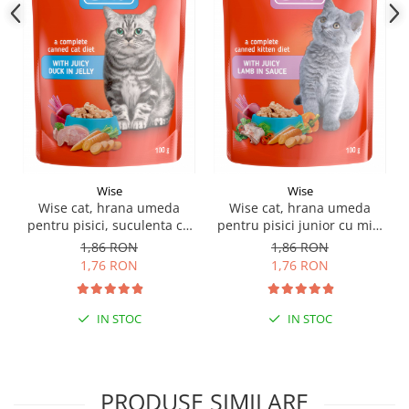
Wise
Wise
Wise cat, hrana umeda
Wise cat, hrana umeda
pentru pisici, suculenta cu
pentru pisici junior cu miel
rata in jeleu - 100 g
in sos - 100 g
1,86 RON
1,86 RON
1,76 RON
1,76 RON
IN STOC
IN STOC
PRODUSE SIMILARE