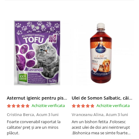
Asternut igienic pentru pisici Tofu Lavanda, Mon Petit 5 l
Ulei de Somon Salbatic, câini și pisici, piele si blană, BEST4PETS, 1l
Achizitie verificata
Achizitie verificata
Cristina Berca,
Acum 3 luni
Vranceanu Alina,
Acum 3 luni
I
Foarte convenabil raportat la
Am un bishon fetita .Folosesc
P
calitate/ preț și are un miros
acest ulei de doi ani neintrerupt
v
plăcut.
.Bishonica mea se simte foarte
An
bine si ii place foarte mult .Ii pun
c