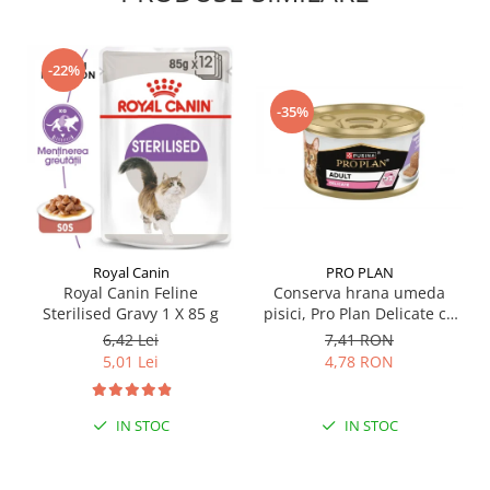
-22%
-35%
Royal Canin
PRO PLAN
Royal Canin Feline
Conserva hrana umeda
Sterilised Gravy 1 X 85 g
pisici, Pro Plan Delicate cu
Curcan, 85 g
6,42 Lei
7,41 RON
5,01 Lei
4,78 RON
IN STOC
IN STOC