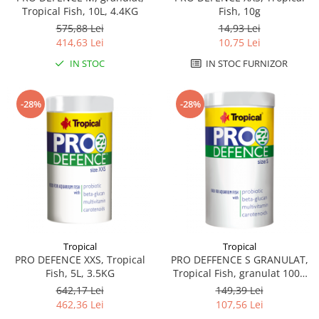
Sampoane si Balsamuri
Tropical Fish, 10L, 4.4KG
Fish, 10g
Custi transport - Pisici
Servetele Umede
575,88 Lei
14,93 Lei
Jucarii Pisici
Covorase absorbante
414,63 Lei
10,75 Lei
Lese, Hamuri si Zgarzi
Curatare Ochi
IN STOC
IN STOC FURNIZOR
Paturi, perne si cosuri pentru pisici
Igiena Catel
Recompense Delicioase
Igiena Interior
-28%
-28%
Perii si descalcitoare caini
Solutii Atractante si repelente
Tropical
Tropical
PRO DEFENCE XXS, Tropical
PRO DEFFENCE S GRANULAT,
Fish, 5L, 3.5KG
Tropical Fish, granulat 1000
ml, 520g
642,17 Lei
149,39 Lei
462,36 Lei
107,56 Lei