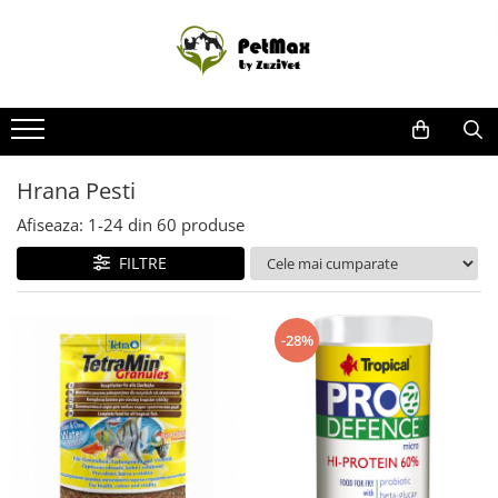
Caini
Pisici
Pasari
Reptile
Rozatoare
Pesti
Animale ferma
Fitosanitare
Promotii
Hrana Uscata Caini
Hrana Uscata Pisici
Hrana si Batoane Pasari
Farmacie reptile
Hrana Rozatoare
Farmacie Pesti
Echipamente protectie ferma
Combatere daunatori
Caini
Hrana Umeda Caini
Hrana Umeda
Farmacie Pasari Exotice
Hrana Reptile
Diverse Rozatoare
Hrana Pesti
Farmacie Bovine
Combatere muste
Pisici
Hrana Pesti
Diete veterinare caini
Diete veterinare pisici
Igiena Reptile
Farmacie rozatoare
Igiena Pesti
Farmacie cai
Combatere Soareci
Super Reduceri
Recompense delicioase
Lapte Pisici
Farmacie Ovine
Insecticid Gandaci
Afiseaza:
1-
24
din
60
produse
Farmacie Caini
Farmacie Pisici
Farmacie pasari
FILTRE
Dermatologice Caini
Dermatologice Pisici
Farmacie Suine
Afectiuni cardio
Afectiuni Cardio
Igiena Adaposturi
-28%
Afectiuni Digestive
Afectiuni Digestive Pisica
Ingrijire cai
Afectiuni Hepatice
Afectiuni Hepatice
Afectiuni Renale / Urinare
Afectiuni Renale / Urinare
Afectiuni sistem nervos
Afectiuni sistem nervos
Antibiotice Orale
Antibiotice Orale
Antiinflamatoare
Antiinflamatoare