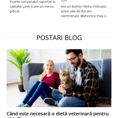
luni
Foarte convenabil raportat la
Pro
calitate/ preț și are un miros
Am un bishon fetita .Folosesc
med
plăcut.
acest ulei de doi ani
mer
neintrerupt .Bishonica mea se
Martin care e
simte foarte bine si ii place
Sup
foarte mult .Ii pun zilnic pe
card
bobite il adora .Deja sunt la a
treia comanda recomand cu
POSTARI BLOG
mult drag !
Când este necesară o dietă veterinară pentru