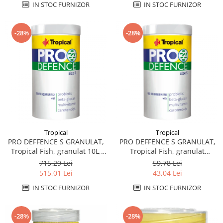
IN STOC FURNIZOR
IN STOC FURNIZOR
-28%
-28%
Tropical
Tropical
PRO DEFFENCE S GRANULAT,
PRO DEFFENCE S GRANULAT,
Tropical Fish, granulat 10L,
Tropical Fish, granulat
5.2KG
250ml,130g
715,29 Lei
59,78 Lei
515,01 Lei
43,04 Lei
IN STOC FURNIZOR
IN STOC FURNIZOR
-28%
-28%