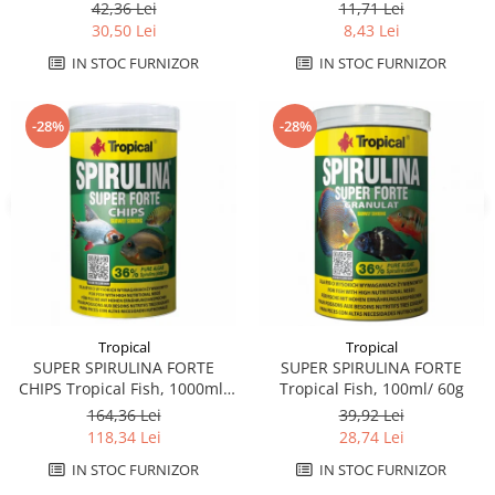
42,36 Lei
11,71 Lei
30,50 Lei
8,43 Lei
IN STOC FURNIZOR
IN STOC FURNIZOR
-28%
-28%
Tropical
Tropical
SUPER SPIRULINA FORTE
SUPER SPIRULINA FORTE
CHIPS Tropical Fish, 1000ml/
Tropical Fish, 100ml/ 60g
520g
164,36 Lei
39,92 Lei
118,34 Lei
28,74 Lei
IN STOC FURNIZOR
IN STOC FURNIZOR