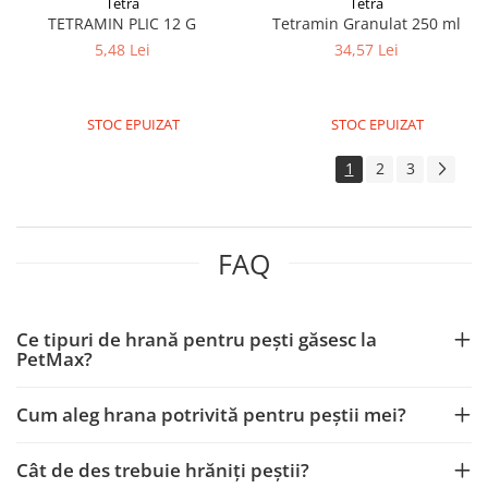
Tetra
Tetra
TETRAMIN PLIC 12 G
Tetramin Granulat 250 ml
5,48 Lei
34,57 Lei
STOC EPUIZAT
STOC EPUIZAT
1
2
3
FAQ
Ce tipuri de hrană pentru pești găsesc la
PetMax?
Cum aleg hrana potrivită pentru peștii mei?
Cât de des trebuie hrăniți peștii?