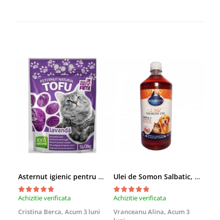
Asternut igienic pentru pisici Tofu Lavanda, Mon Petit 5 l
Ulei de Somon Salbatic, câini și pisici, piele si blană, BEST4PETS, 1l
Achizitie verificata
Achizitie verificata
Achi
Cristina Berca,
Acum 3 luni
Vranceanu Alina,
Acum 3
Iri