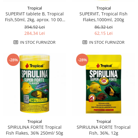
Tropical
Tropical
SUPERVIT tablete B, Tropical
SUPERVIT, Tropical Fish
Fish,50ml, 2kg, aprox. 10 000
Flakes,1000ml, 200g
tabs
394,92 Lei
86,32 Lei
284,34 Lei
62,15 Lei
IN STOC FURNIZOR
IN STOC FURNIZOR
-28%
-28%
Tropical
Tropical
SPIRULINA FORTE Tropical
SPIRULINA FORTE Tropical
Fish Flakes, 36% 250ml/ 50g
Fish, 36%, 12g