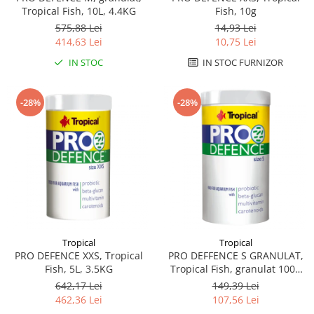
Sampoane si Balsamuri
Tropical Fish, 10L, 4.4KG
Fish, 10g
Custi transport - Pisici
Servetele Umede
575,88 Lei
14,93 Lei
Jucarii Pisici
Covorase absorbante
414,63 Lei
10,75 Lei
Lese, Hamuri si Zgarzi
Curatare Ochi
IN STOC
IN STOC FURNIZOR
Paturi, perne si cosuri pentru pisici
Igiena Catel
Recompense Delicioase
Igiena Interior
-28%
-28%
Perii si descalcitoare caini
Solutii Atractante si repelente
Tropical
Tropical
PRO DEFENCE XXS, Tropical
PRO DEFFENCE S GRANULAT,
Fish, 5L, 3.5KG
Tropical Fish, granulat 1000
ml, 520g
642,17 Lei
149,39 Lei
462,36 Lei
107,56 Lei