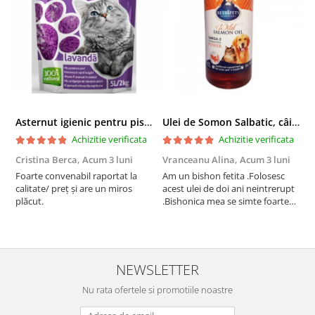
Asternut igienic pentru pisici Tofu Lavanda, Mon Petit 5 l
Ulei de Somon Salbatic, câini și pisici, piele si blană, BEST4PETS, 1l
Achizitie verificata
Achizitie verificata
Cristina Berca,
Acum 3 luni
Vranceanu Alina,
Acum 3 luni
I
Foarte convenabil raportat la
Am un bishon fetita .Folosesc
P
calitate/ preț și are un miros
acest ulei de doi ani neintrerupt
v
plăcut.
.Bishonica mea se simte foarte
An
bine si ii place foarte mult .Ii pun
c
zilnic pe bobite il adora .Deja
c
sunt la a treia comanda
recomand cu mult drag !
NEWSLETTER
Nu rata ofertele si promotiile noastre