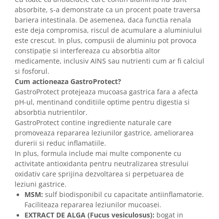
absorbite, s-a demonstrate ca un procent poate traversa
bariera intestinala. De asemenea, daca functia renala
este deja compromisa, riscul de acumulare a aluminiului
este crescut. In plus, compusii de aluminiu pot provoca
constipație si interfereaza cu absorbtia altor
medicamente, inclusiv AINS sau nutrienti cum ar fi calciul
si fosforul.
Cum actioneaza GastroProtect?
GastroProtect protejeaza mucoasa gastrica fara a afecta
pH-ul, mentinand conditiile optime pentru digestia si
absorbtia nutrientilor.
GastroProtect contine ingrediente naturale care
promoveaza repararea leziunilor gastrice, ameliorarea
durerii si reduc inflamatiile.
In plus, formula include mai multe componente cu
activitate antioxidanta pentru neutralizarea stresului
oxidativ care sprijina dezvoltarea si perpetuarea de
leziuni gastrice.
MSM:
sulf biodisponibil cu capacitate antiinflamatorie.
Faciliteaza repararea leziunilor mucoasei.
EXTRACT DE ALGA (Fucus vesiculosus):
bogat in