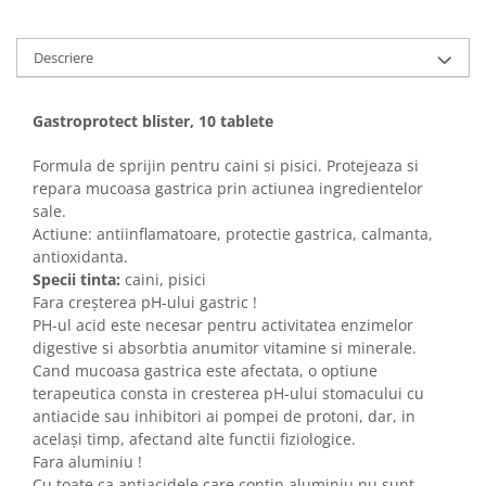
Sampoane si Balsamuri
Custi transport - Pisici
Servetele Umede
Jucarii Pisici
Descriere
Covorase absorbante
Lese, Hamuri si Zgarzi
Curatare Ochi
Paturi, perne si cosuri pentru pisici
Igiena Catel
Gastroprotect blister, 10 tablete
Recompense Delicioase
Igiena Interior
Formula de sprijin pentru caini si pisici. Protejeaza si
Perii si descalcitoare caini
repara mucoasa gastrica prin actiunea ingredientelor
Solutii Atractante si repelente
sale.
Actiune: antiinflamatoare, protectie gastrica, calmanta,
antioxidanta.
Specii tinta:
caini, pisici
Fara creșterea pH-ului gastric !
PH-ul acid este necesar pentru activitatea enzimelor
digestive si absorbtia anumitor vitamine si minerale.
Cand mucoasa gastrica este afectata, o optiune
terapeutica consta in cresterea pH-ului stomacului cu
antiacide sau inhibitori ai pompei de protoni, dar, in
același timp, afectand alte functii fiziologice.
Fara aluminiu !
Cu toate ca antiacidele care contin aluminiu nu sunt