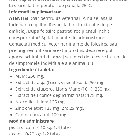
la soare, la temperaturi de pana la 25°C.
Informatii suplimentare:
ATENTIE!
Doar pentru uz veterinar! A nu se lasa la
indemana copiilor! Respectati instructiunile de pe
ambalaj. Dupa folosire pastrati recipientul inchis
corespunzator! Agitati inainte de administrare!
Contactati medicul veterinar inainte de folosirea sau
prelungirea utilizarii acestui produs, deoarece pot
aparea schimbari de dozaj sau mod de folosire in functie
de simptomele individuale ale animalului.
Ingrediente / tableta:
MSM: 250 mg,
Extract de alga (Fucus vesiculosus): 250 mg,
Extract de ciuperca Lion’s Mane (10:1): 250 mg,
Extract de licorice deglicirhizinata: 125 mg,
N-acetilcisteina: 125 mg,
Zinc chelator: 125 mg (Zn: 25 mg),
Gamma orizanol: 100 mg
Mod de administrare:
pisici si caini < 10 kg: 1/4 tab/zi
• caini 10-20 kg: 1/2 tab/zi