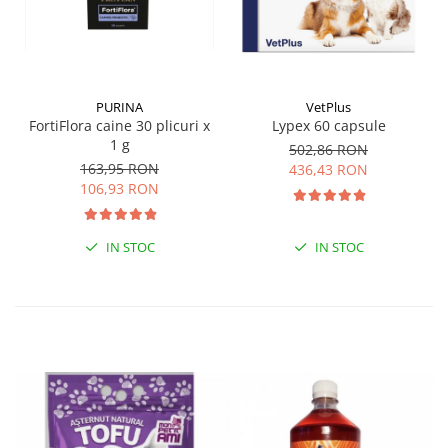
PURINA
VetPlus
FortiFlora caine 30 plicuri x
Lypex 60 capsule
1 g
502,86 RON
163,95 RON
436,43 RON
106,93 RON
IN STOC
IN STOC