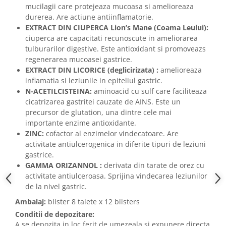
mucilagii care protejeaza mucoasa si amelioreaza
durerea. Are actiune antiinflamatorie.
EXTRACT DIN CIUPERCA Lion’s Mane (Coama Leului):
ciuperca are capacitati recunoscute in ameliorarea
tulburarilor digestive. Este antioxidant si promoveazs
regenerarea mucoasei gastrice.
EXTRACT DIN LICORICE (deglicirizata) :
amelioreaza
inflamatia si leziunile in epiteliul gastric.
N-ACETILCISTEINA:
aminoacid cu sulf care faciliteaza
cicatrizarea gastritei cauzate de AINS. Este un
precursor de glutation, una dintre cele mai
importante enzime antioxidante.
ZINC:
cofactor al enzimelor vindecatoare. Are
activitate antiulcerogenica in diferite tipuri de leziuni
gastrice.
GAMMA ORIZANNOL :
derivata din tarate de orez cu
activitate antiulceroasa. Sprijina vindecarea leziunilor
de la nivel gastric.
Ambalaj:
blister 8 talete x 12 blisters
Conditii de depozitare:
A se depozita in loc ferit de umezeala si expunere directa