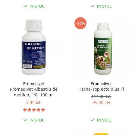
Sampoane si Balsamuri
IN STOC
IN STOC
Custi transport - Pisici
Servetele Umede
Jucarii Pisici
Covorase absorbante
Lese, Hamuri si Zgarzi
-17%
Curatare Ochi
Paturi, perne si cosuri pentru pisici
Igiena Catel
Recompense Delicioase
Igiena Interior
Perii si descalcitoare caini
Solutii Atractante si repelente
Promedivet
Promedivet
Promedivet Albastru de
Herba-Top ecto plus 1l
metilen, 1%, 100 ml
114,30 Lei
9,44 Lei
95,00 Lei
IN STOC
IN STOC