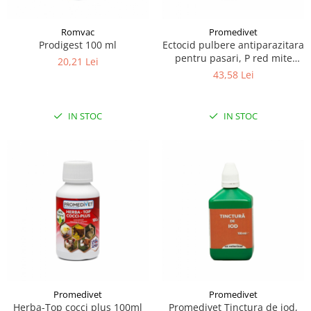
Romvac
Promedivet
Prodigest 100 ml
Ectocid pulbere antiparazitara
pentru pasari, P red mite
20,21 Lei
140gr
43,58 Lei
IN STOC
IN STOC
Promedivet
Promedivet
Herba-Top cocci plus 100ml
Promedivet Tinctura de iod,