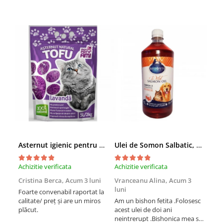
Asternut igienic pentru pisici Tofu Lavanda, Mon Petit 5 l
Ulei de Somon Salbatic, câini și pisici, piele si blană, BEST4PETS, 1l
Achizitie verificata
Achizitie verificata
Achi
Cristina Berca,
Acum 3 luni
Vranceanu Alina,
Acum 3
Iri
luni
Foarte convenabil raportat la
Pro
calitate/ preț și are un miros
Am un bishon fetita .Folosesc
med
plăcut.
acest ulei de doi ani
mer
neintrerupt .Bishonica mea se
Martin care e