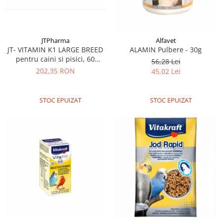
JTPharma
Alfavet
JT- VITAMIN K1 LARGE BREED
ALAMIN Pulbere - 30g
pentru caini si pisici, 60
56,28 Lei
TABLETE - delistat
202,35 RON
45,02 Lei
STOC EPUIZAT
STOC EPUIZAT