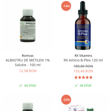
-14%
Romvac
RX Vitamins
ALBASTRU DE METILEN 1%
RX Amino B-Plex 120 ml
Solutie - 100 ml
180,80 RON
12,58 RON
155,49 RON
IN STOC
IN STOC
-25%