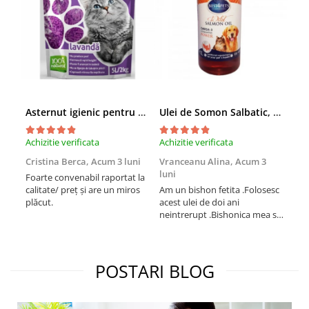
Asternut igienic pentru pisici Tofu Lavanda, Mon Petit 5 l
Ulei de Somon Salbatic, câini și pisici, piele si blană, BEST4PETS, 1l
Achizitie verificata
Achizitie verificata
Achi
Cristina Berca,
Acum 3 luni
Vranceanu Alina,
Acum 3
Iri
luni
Foarte convenabil raportat la
Pro
calitate/ preț și are un miros
Am un bishon fetita .Folosesc
med
plăcut.
acest ulei de doi ani
mer
neintrerupt .Bishonica mea se
Martin care e
simte foarte bine si ii place
Sup
foarte mult .Ii pun zilnic pe
card
bobite il adora .Deja sunt la a
treia comanda recomand cu
POSTARI BLOG
mult drag !