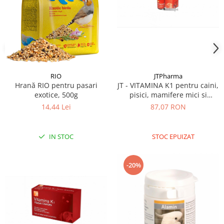
JTPharma
RIO
JT - VITAMINA K1 pentru caini,
Hrană RIO pentru pasari
pisici, mamifere mici si
exotice, 500g
pasari, 55 ml-delistat
87,07 RON
14,44 Lei
STOC EPUIZAT
IN STOC
-20%