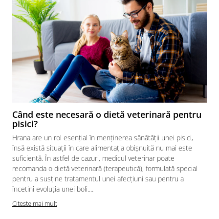
Când este necesară o dietă veterinară pentru
pisici?
Hrana are un rol esențial în menținerea sănătății unei pisici,
însă există situații în care alimentația obișnuită nu mai este
suficientă. În astfel de cazuri, medicul veterinar poate
recomanda o dietă veterinară (terapeutică), formulată special
pentru a susține tratamentul unei afecțiuni sau pentru a
încetini evoluția unei boli....
Citeste mai mult