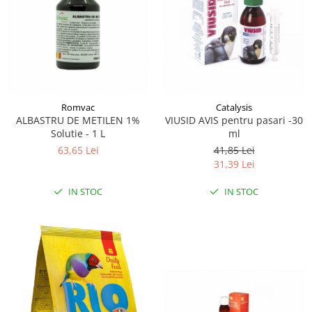
Romvac
Catalysis
ALBASTRU DE METILEN 1%
VIUSID AVIS pentru pasari -30
Solutie - 1 L
ml
63,65 Lei
41,85 Lei
31,39 Lei
IN STOC
IN STOC