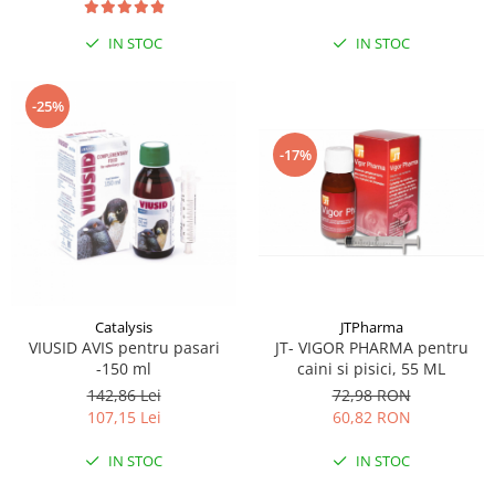
IN STOC
IN STOC
-25%
-17%
Catalysis
JTPharma
VIUSID AVIS pentru pasari
JT- VIGOR PHARMA pentru
-150 ml
caini si pisici, 55 ML
142,86 Lei
72,98 RON
107,15 Lei
60,82 RON
IN STOC
IN STOC