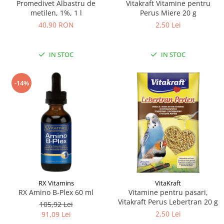
Sampoane si Balsamuri
Promedivet Albastru de
Vitakraft Vitamine pentru
Custi transport - Pisici
metilen, 1%, 1 l
Perus Miere 20 g
Servetele Umede
Jucarii Pisici
40,90 RON
2,50 Lei
Covorase absorbante
Lese, Hamuri si Zgarzi
Curatare Ochi
Paturi, perne si cosuri pentru pisici
Igiena Catel
IN STOC
IN STOC
Recompense Delicioase
Igiena Interior
Perii si descalcitoare caini
-14%
Solutii Atractante si repelente
RX Vitamins
VitaKraft
RX Amino B-Plex 60 ml
Vitamine pentru pasari,
Vitakraft Perus Lebertran 20 g
105,92 Lei
2,50 Lei
91,09 Lei