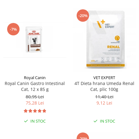
-20%
-7%
Royal Canin
VET EXPERT
Royal Canin Gastro Intestinal
4T Dieta hrana Umeda Renal
Cat, 12 x 85 g
Cat, plic 100g
80,95 Lei
11,40 Lei
75,28 Lei
9,12 Lei
IN STOC
IN STOC
-20%