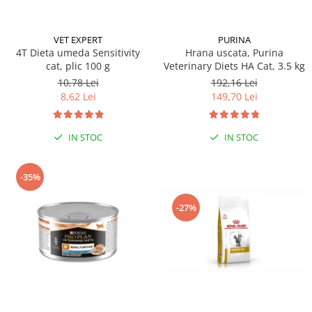
PURINA
VET EXPERT
Hrana uscata, Purina
4T Dieta umeda Sensitivity
Veterinary Diets HA Cat, 3.5 kg
cat, plic 100 g
192,16 Lei
10,78 Lei
149,70 Lei
8,62 Lei
IN STOC
IN STOC
-35%
-27%