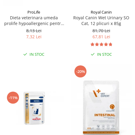
ProLife
Royal Canin
Dieta veterinara umeda
Royal Canin Wet Urinary SO
prolife hypoallergenic pentru
Cat, 12 plicuri x 85g
pisici plic 85g
8,13 Lei
81,70 Lei
7,32 Lei
67,81 Lei
IN STOC
IN STOC
-20%
-11%