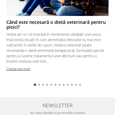
Când este necesară o dietă veterinară pentru
pisici?
Hrana are un rol esențial în menținerea sănătății unei pisici,
însă există situații în care alimentația obișnuită nu mai este
suficientă. În astfel de cazuri, medicul veterinar poate
recomanda o dietă veterinară (terapeutică), formulată special
pentru a susține tratamentul unei afecțiuni sau pentru a
încetini evoluția unei boli....
Citeste mai mult
NEWSLETTER
Nu rata ofertele si promotiile noastre