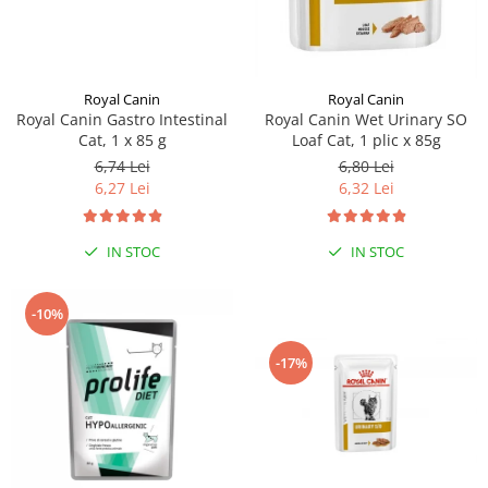
Sampoane si Balsamuri
Custi transport - Pisici
Servetele Umede
Jucarii Pisici
Covorase absorbante
Lese, Hamuri si Zgarzi
Curatare Ochi
Royal Canin
Royal Canin
Paturi, perne si cosuri pentru pisici
Igiena Catel
Royal Canin Gastro Intestinal
Royal Canin Wet Urinary SO
Recompense Delicioase
Cat, 1 x 85 g
Loaf Cat, 1 plic x 85g
Igiena Interior
6,74 Lei
6,80 Lei
Perii si descalcitoare caini
6,27 Lei
6,32 Lei
Solutii Atractante si repelente
IN STOC
IN STOC
-10%
-17%