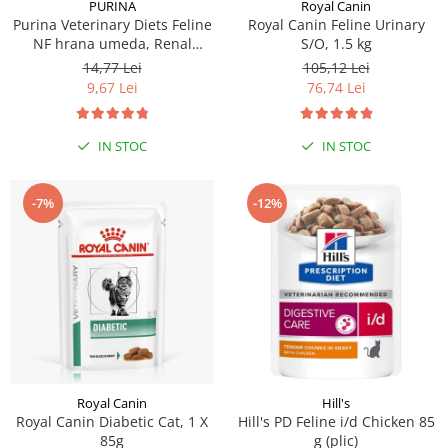
PURINA
Royal Canin
Purina Veterinary Diets Feline
Royal Canin Feline Urinary
NF hrana umeda, Renal
S/O, 1.5 kg
Function, 195 g
14,77 Lei
105,12 Lei
9,67 Lei
76,74 Lei
IN STOC
IN STOC
-7%
-12%
Royal Canin
Hill's
Royal Canin Diabetic Cat, 1 X
Hill's PD Feline i/d Chicken 85
85g
g (plic)