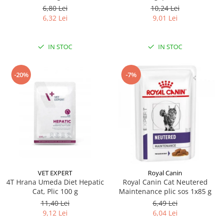
6,80 Lei
10,24 Lei
6,32 Lei
9,01 Lei
IN STOC
IN STOC
-20%
-7%
VET EXPERT
Royal Canin
4T Hrana Umeda Diet Hepatic
Royal Canin Cat Neutered
Cat, Plic 100 g
Maintenance plic sos 1x85 g
11,40 Lei
6,49 Lei
9,12 Lei
6,04 Lei