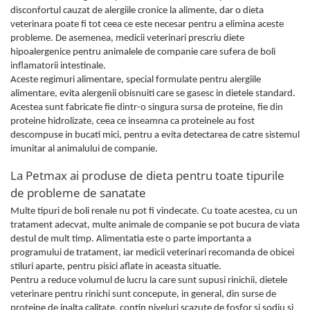
disconfortul cauzat de alergiile cronice la alimente, dar o dieta
veterinara poate fi tot ceea ce este necesar pentru a elimina aceste
probleme. De asemenea, medicii veterinari prescriu diete
hipoalergenice pentru animalele de companie care sufera de boli
inflamatorii intestinale.
Aceste regimuri alimentare, special formulate pentru alergiile
alimentare, evita alergenii obisnuiti care se gasesc in dietele standard.
Acestea sunt fabricate fie dintr-o singura sursa de proteine, fie din
proteine ​​hidrolizate, ceea ce inseamna ca proteinele au fost
descompuse in bucati mici, pentru a evita detectarea de catre sistemul
imunitar al animalului de companie.
La Petmax ai produse de dieta pentru toate tipurile
de probleme de sanatate
Multe tipuri de boli renale nu pot fi vindecate. Cu toate acestea, cu un
tratament adecvat, multe animale de companie se pot bucura de viata
destul de mult timp. Alimentatia este o parte importanta a
programului de tratament, iar medicii veterinari recomanda de obicei
stiluri aparte, pentru pisici aflate in aceasta situatie.
Pentru a reduce volumul de lucru la care sunt supusi rinichii, dietele
veterinare pentru rinichi sunt concepute, in general, din surse de
proteine ​​de inalta calitate, contin niveluri scazute de fosfor si sodiu si