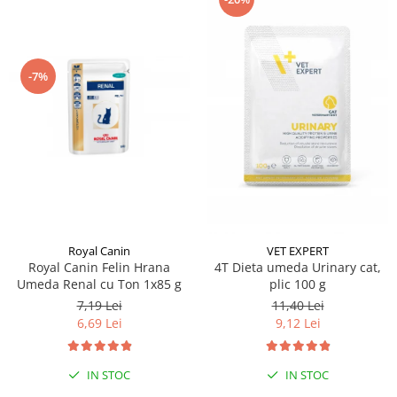
-7%
Royal Canin
VET EXPERT
Royal Canin Felin Hrana
4T Dieta umeda Urinary cat,
Umeda Renal cu Ton 1x85 g
plic 100 g
7,19 Lei
11,40 Lei
6,69 Lei
9,12 Lei
IN STOC
IN STOC