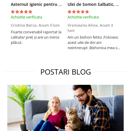
Asternut igienic pentru pisici Tofu Lavanda, Mon Petit 5 l
Ulei de Somon Salbatic, câini și pisici, piele si blană, BEST4PETS, 1l
Achizitie verificata
Achizitie verificata
Achi
Cristina Berca,
Acum 3 luni
Vranceanu Alina,
Acum 3
Iri
luni
Foarte convenabil raportat la
Pro
calitate/ preț și are un miros
Am un bishon fetita .Folosesc
med
plăcut.
acest ulei de doi ani
mer
neintrerupt .Bishonica mea se
Martin care e
simte foarte bine si ii place
Sup
foarte mult .Ii pun zilnic pe
card
bobite il adora .Deja sunt la a
treia comanda recomand cu
POSTARI BLOG
mult drag !