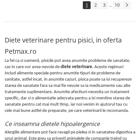
1
2
3
10
...
Diete veterinare pentru pisici, in oferta
Petmax.ro
La fel ca si oamenii, pisicile pot avea anumite probleme de sanatate,
caz in care vor avea nevoie de
diete veterinare.
Aceste regimuri
includ alimente speciale pentru anumite tipuri de probleme de
sanitate, astfel incat, in anumite cazuri, pisica poate sa isi recupereze
starea de sanatate fara sa mai fie nevoie sa ia medicamente sau alte
tratamente suplimentare. Anumite afectiuni necesita un tratament
specific, dar si o alimentatie adecvata pentru a isi mentine starea de
sanatate pentru cat mai mult timp, iar noi venim in ajutorul tau cu
cele mai bune astfel de preparate, pe care veterinarii le recomanda.
Ce inseamna dietele hipoalergenice
Alergiile alimentare pot face ravagii pe pielea si in sanatatea digestiva a
unui animal. Este greu sa privesti animalele de companie traind cu