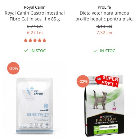
Royal Canin
ProLife
Royal Canin Gastro Intestinal
Dieta veterinara umeda
Fibre Cat in sos, 1 x 85 g
prolife hepatic pentru pisici
plic 1x85g
6,74 Lei
8,13 Lei
6,27 Lei
7,32 Lei
IN STOC
IN STOC
-20%
-22%