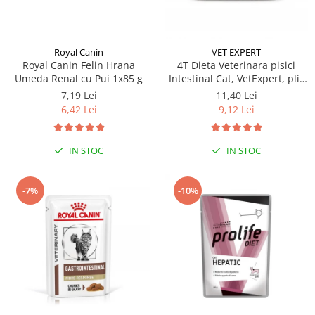
Royal Canin
VET EXPERT
Royal Canin Felin Hrana
4T Dieta Veterinara pisici
Umeda Renal cu Pui 1x85 g
Intestinal Cat, VetExpert, plic
100g
7,19 Lei
11,40 Lei
6,42 Lei
9,12 Lei
IN STOC
IN STOC
-7%
-10%