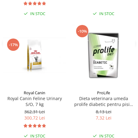
IN STOC
IN STOC
-10%
-17%
Royal Canin
ProLife
Royal Canin Feline Urinary
Dieta veterinara umeda
S/O, 7 kg
prolife diabetic pentru pisici
plic 85g
362,31 Lei
8,13 Lei
300,72 Lei
7,32 Lei
IN STOC
IN STOC