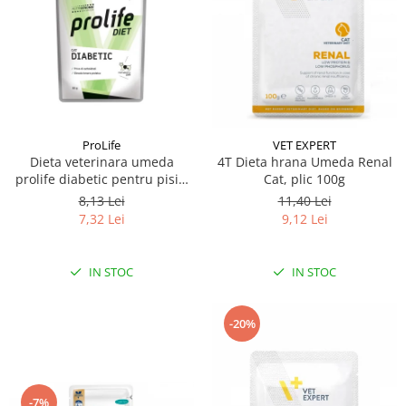
ProLife
VET EXPERT
Dieta veterinara umeda
4T Dieta hrana Umeda Renal
prolife diabetic pentru pisici
Cat, plic 100g
plic 85g
8,13 Lei
11,40 Lei
7,32 Lei
9,12 Lei
IN STOC
IN STOC
-20%
-7%