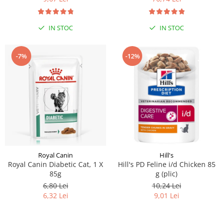
IN STOC
IN STOC
-7%
-12%
Royal Canin
Hill's
Royal Canin Diabetic Cat, 1 X
Hill's PD Feline i/d Chicken 85
85g
g (plic)
6,80 Lei
10,24 Lei
6,32 Lei
9,01 Lei