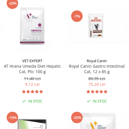
-20%
-7%
VET EXPERT
Royal Canin
4T Hrana Umeda Diet Hepatic
Royal Canin Gastro Intestinal
Cat, Plic 100 g
Cat, 12 x 85 g
11,40 Lei
80,95 Lei
9,12 Lei
75,28 Lei
IN STOC
IN STOC
-10%
-20%