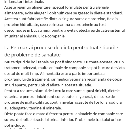
inflamatorii intestinale.
Aceste regimuri alimentare, special formulate pentru alergiile
alimentare, evita alergenii obisnuiti care se gasesc in dietele standard.
Acestea sunt fabricate fie dintr-o singura sursa de proteine, fie din
proteine ​​hidrolizate, ceea ce inseamna ca proteinele au fost
descompuse in bucati mici, pentru a evita detectarea de catre sistemul
imunitar al animalului de companie.
La Petmax ai produse de dieta pentru toate tipurile
de probleme de sanatate
Multe tipuri de boli renale nu pot fi vindecate. Cu toate acestea, cu un
tratament adecvat, multe animale de companie se pot bucura de viata
destul de mult timp. Alimentatia este o parte importanta a
programului de tratament, iar medicii veterinari recomanda de obicei
stiluri aparte, pentru pisici aflate in aceasta situatie.
Pentru a reduce volumul de lucru la care sunt supusi rinichii, dietele
veterinare pentru rinichi sunt concepute, in general, din surse de
proteine ​​de inalta calitate, contin niveluri scazute de fosfor si sodiu si
au adaugate vitamine si minerale.
Dieta poate face o mare diferenta pentru animalele de companie care
sufera de boli ale tractului urinar inferior. Problemele tractului urinar
pot include: