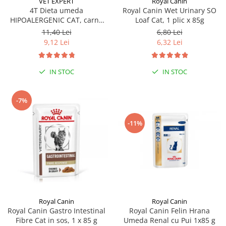
VET EXPERT
Royal Canin
Sampoane si Balsamuri
Custi transport - Pisici
4T Dieta umeda
Royal Canin Wet Urinary SO
Servetele Umede
HIPOALERGENIC CAT, carne
Loaf Cat, 1 plic x 85g
Jucarii Pisici
Covorase absorbante
de curcan, plic 100 gr
11,40 Lei
6,80 Lei
Lese, Hamuri si Zgarzi
Curatare Ochi
9,12 Lei
6,32 Lei
Paturi, perne si cosuri pentru pisici
Igiena Catel
Recompense Delicioase
Igiena Interior
IN STOC
IN STOC
Perii si descalcitoare caini
Solutii Atractante si repelente
-7%
-11%
Royal Canin
Royal Canin
Royal Canin Gastro Intestinal
Royal Canin Felin Hrana
Fibre Cat in sos, 1 x 85 g
Umeda Renal cu Pui 1x85 g