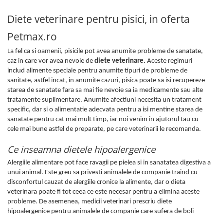
Diete veterinare pentru pisici, in oferta
Petmax.ro
La fel ca si oamenii, pisicile pot avea anumite probleme de sanatate,
caz in care vor avea nevoie de
diete veterinare.
Aceste regimuri
includ alimente speciale pentru anumite tipuri de probleme de
sanitate, astfel incat, in anumite cazuri, pisica poate sa isi recupereze
starea de sanatate fara sa mai fie nevoie sa ia medicamente sau alte
tratamente suplimentare. Anumite afectiuni necesita un tratament
specific, dar si o alimentatie adecvata pentru a isi mentine starea de
sanatate pentru cat mai mult timp, iar noi venim in ajutorul tau cu
cele mai bune astfel de preparate, pe care veterinarii le recomanda.
Ce inseamna dietele hipoalergenice
Alergiile alimentare pot face ravagii pe pielea si in sanatatea digestiva a
unui animal. Este greu sa privesti animalele de companie traind cu
disconfortul cauzat de alergiile cronice la alimente, dar o dieta
veterinara poate fi tot ceea ce este necesar pentru a elimina aceste
probleme. De asemenea, medicii veterinari prescriu diete
hipoalergenice pentru animalele de companie care sufera de boli