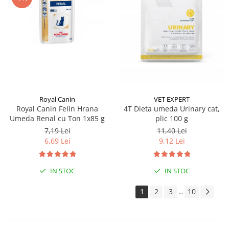
Royal Canin
VET EXPERT
Royal Canin Felin Hrana
4T Dieta umeda Urinary cat,
Umeda Renal cu Ton 1x85 g
plic 100 g
7,19 Lei
11,40 Lei
6,69 Lei
9,12 Lei
IN STOC
IN STOC
1
2
3
10
...