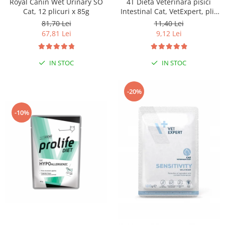
Royal Canin Wet Urinary SO
4T Dieta Veterinara pisici
Cat, 12 plicuri x 85g
Intestinal Cat, VetExpert, plic
100g
81,70 Lei
11,40 Lei
67,81 Lei
9,12 Lei
IN STOC
IN STOC
-20%
-10%