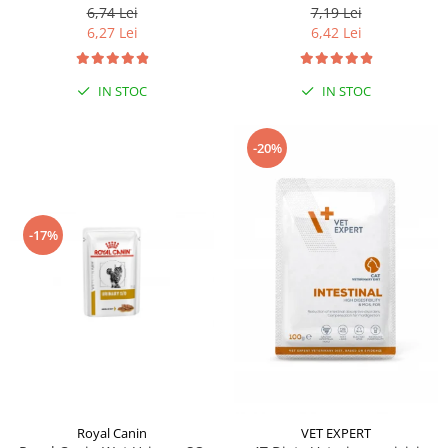
6,74 Lei
7,19 Lei
6,27 Lei
6,42 Lei
IN STOC
IN STOC
-20%
-17%
Royal Canin
VET EXPERT