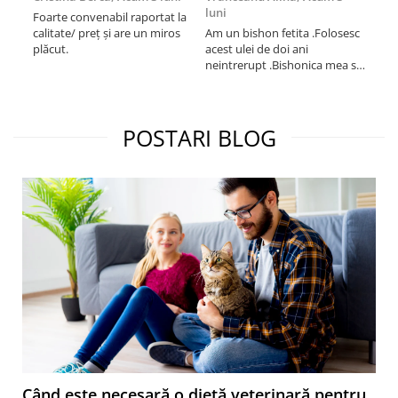
luni
Foarte convenabil raportat la
Pro
calitate/ preț și are un miros
Am un bishon fetita .Folosesc
med
plăcut.
acest ulei de doi ani
mer
neintrerupt .Bishonica mea se
Martin care e
simte foarte bine si ii place
Sup
foarte mult .Ii pun zilnic pe
card
bobite il adora .Deja sunt la a
treia comanda recomand cu
POSTARI BLOG
mult drag !
Când este necesară o dietă veterinară pentru