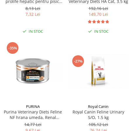
prolife hepatic pentru pisici
Veterinary Diets HA Cat, 3.5 kg
plic 1x85g
8,13 Lei
192,16 Lei
7,32 Lei
149,70 Lei
IN STOC
IN STOC
-35%
-27%
PURINA
Royal Canin
Purina Veterinary Diets Feline
Royal Canin Feline Urinary
NF hrana umeda, Renal
S/O, 1.5 kg
Function, 195 g
14,77 Lei
105,12 Lei
9,67 Lei
76,74 Lei