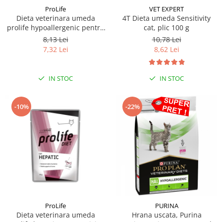
ProLife
VET EXPERT
Dieta veterinara umeda
4T Dieta umeda Sensitivity
prolife hypoallergenic pentru
cat, plic 100 g
pisici plic 85g
8,13 Lei
10,78 Lei
7,32 Lei
8,62 Lei
IN STOC
IN STOC
-10%
-22%
ProLife
PURINA
Dieta veterinara umeda
Hrana uscata, Purina