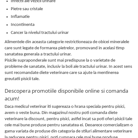
Infectii ale vezicii urinare
Pietre sau cristale
Inflamatie
Incontinenta
Cancer la nivelul tractului urinar
Alimentele din aceasta categorie restrictioneaza de obicei mineralele
care sunt legate de formarea pietrelor, promovand in acelasi timp
sanatatea generala a tractului urinar.
Pisicile supraponderale sunt mai predispuse la o varietate de
probleme de sanatate, inclusiv la boli ale tractului urinar. In acest sens
sunt recomandate diete veterinare care sa ajute la mentinerea
greutatii pisicii tale.
Descopera promotiile disponibile online si comanda
acum!
Daca medicul veterinar iti sugereaza o hrana speciala pentru pisici,
avem o veste buna. Din magazinul nostru poti comanda diete
veterinare la discount, pentru pisici,
astfel incat sa poti oferi pisicii tale
cele mai bune produse pentru sanatatea ei. Deoarece comercializam o
gama variata de produse din categoria de stiluri alimentare veterinare
la reducere pentru pisici, poti cumpara cele mai bune produse