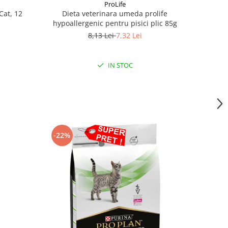
ProLife
Cat, 12
Dieta veterinara umeda prolife
hypoallergenic pentru pisici plic 85g
8,13 Lei
7,32 Lei
IN STOC
-22%