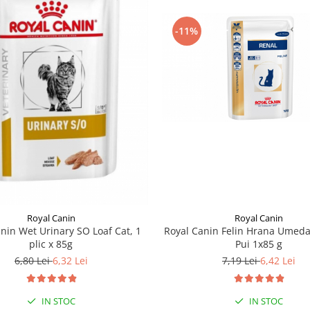
-11%
Royal Canin
Royal Canin
Royal Canin Felin Hrana Umeda
nin Wet Urinary SO Loaf Cat, 1
Pui 1x85 g
plic x 85g
7,19 Lei
6,42 Lei
6,80 Lei
6,32 Lei
IN STOC
IN STOC