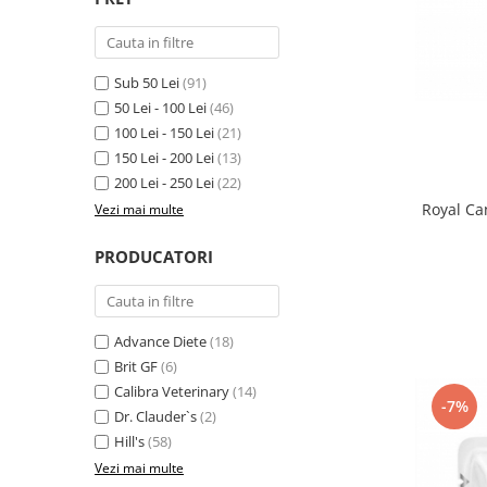
Antiparazitare interne si externe
Antiparazitare interne si externe
Articulatii
Articulatii
Diverse caini
Diverse pisici
Sub 50 Lei
(91)
50 Lei - 100 Lei
(46)
ORL Caini
ORL Pisici
100 Lei - 150 Lei
(21)
Suplimente nutritive, vitamine
Suplimente nutritive, vitamine
150 Lei - 200 Lei
(13)
Lapte Caini
Igiena si ingrijire pisici
200 Lei - 250 Lei
(22)
Hrana economica caini
Asternut litiera / Nisip / Silicat
Royal Ca
Vezi mai multe
Curatare Ochi
Accesorii caini
PRODUCATORI
Igiena Interior
Botnite
Igiena Pisici
Castroane si boluri pentru apa si
Perii si descalcitoare pisici
mancare
Sampoane si Balsamuri
Advance Diete
(18)
Custi transport - Caini
Brit GF
(6)
Solutii Atractante si repelente
Hamuri, Lese si Zgarzi
Calibra Veterinary
(14)
Accesorii Pisici
Jucarii caini
-7%
Dr. Clauder`s
(2)
Paturi, perne si cosuri pentru caini
Ansambluri de joaca, sisaluri
Hill's
(58)
Igiena si ingrijire caini
Castroane si boluri pentru apa si
Vezi mai multe
mancare