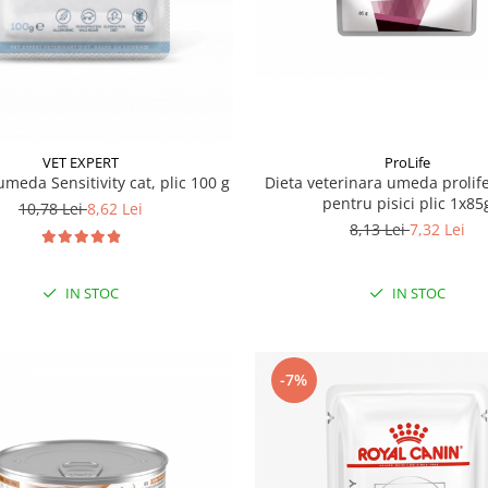
VET EXPERT
ProLife
umeda Sensitivity cat, plic 100 g
Dieta veterinara umeda prolif
pentru pisici plic 1x85
10,78 Lei
8,62 Lei
8,13 Lei
7,32 Lei
IN STOC
IN STOC
-7%