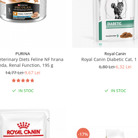
PURINA
Royal Canin
eterinary Diets Feline NF hrana
Royal Canin Diabetic Cat, 1
da, Renal Function, 195 g
6,80 Lei
6,32 Lei
14,77 Lei
9,67 Lei
IN STOC
IN STOC
-17%