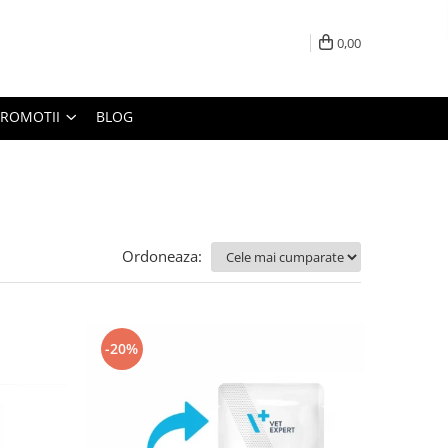
0,00
PROMOTII
BLOG
Ordoneaza:
-20%