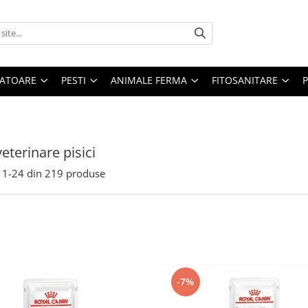
ATOARE
PESTI
ANIMALE FERMA
FITOSANITARE
eterinare pisici
1-
24
din
219
produse
-7%