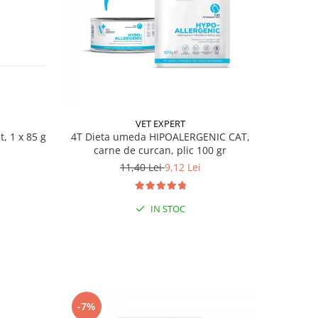
VET EXPERT
t, 1 x 85 g
4T Dieta umeda HIPOALERGENIC CAT,
carne de curcan, plic 100 gr
11,40 Lei
9,12 Lei
IN STOC
-7%