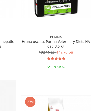
PURINA
e hepatic
Hrana uscata, Purina Veterinary Diets HA
g
Cat, 3.5 kg
192,16 Lei
149,70 Lei
IN STOC
-27%