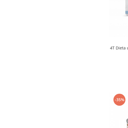
4T Dieta 
-35%