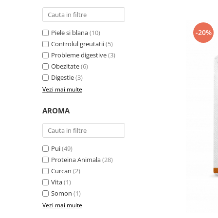
-20%
Piele si blana
(10)
Controlul greutatii
(5)
Probleme digestive
(3)
Obezitate
(6)
Digestie
(3)
Vezi mai multe
AROMA
Pui
(49)
Proteina Animala
(28)
Curcan
(2)
Vita
(1)
Somon
(1)
Vezi mai multe