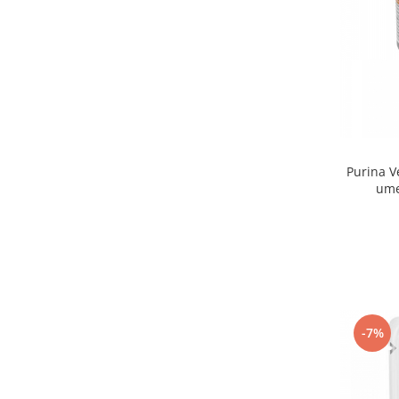
Purina V
ume
-7%