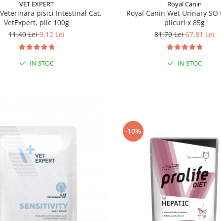
Royal Canin
VET EXPERT
Royal Canin Wet Urinary SO 
Veterinara pisici Intestinal Cat,
plicuri x 85g
VetExpert, plic 100g
81,70 Lei
67,81 Lei
11,40 Lei
9,12 Lei
IN STOC
IN STOC
-10%