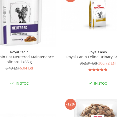
Royal Canin
Royal Canin
Royal Canin Feline Urinary S/
anin Cat Neutered Maintenance
plic sos 1x85 g
362,31 Lei
300,72 Lei
6,49 Lei
6,04 Lei
IN STOC
IN STOC
-12%