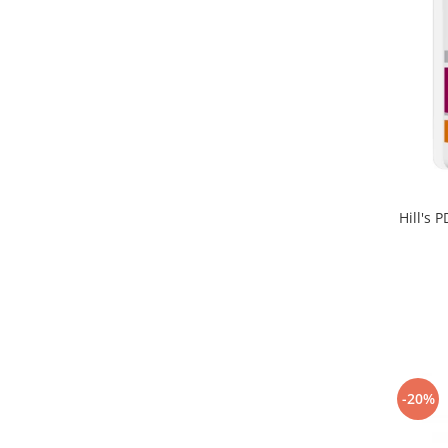
Hill's 
-20%