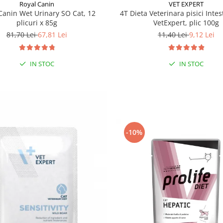
Royal Canin
VET EXPERT
Canin Wet Urinary SO Cat, 12
4T Dieta Veterinara pisici Intes
plicuri x 85g
VetExpert, plic 100g
81,70 Lei
67,81 Lei
11,40 Lei
9,12 Lei
IN STOC
IN STOC
-10%