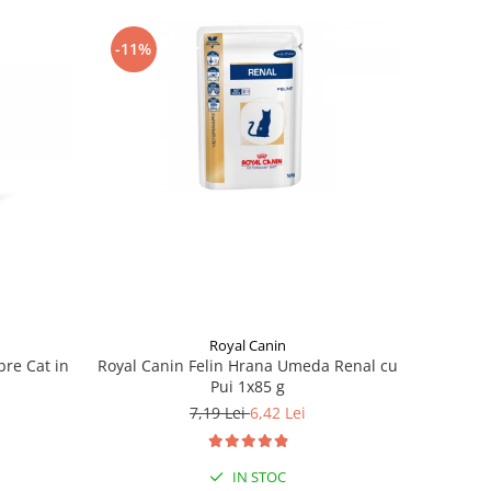
-11%
Royal Canin
Royal Canin Felin Hrana Umeda Renal cu
bre Cat in
Pui 1x85 g
7,19 Lei
6,42 Lei
IN STOC