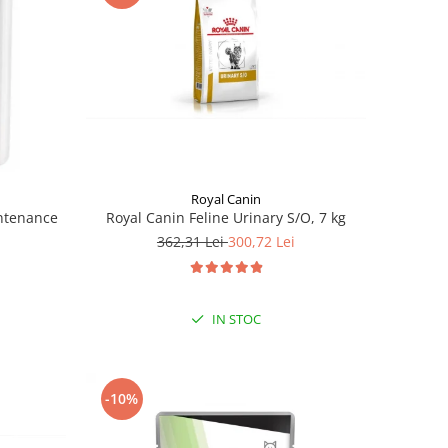
Royal Canin
Royal Canin Feline Urinary S/O, 7 kg
ntenance
362,31 Lei
300,72 Lei
IN STOC
-10%