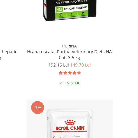
PURINA
e hepatic
Hrana uscata, Purina Veterinary Diets HA
g
Cat, 3.5 kg
192,16 Lei
149,70 Lei
IN STOC
-7%