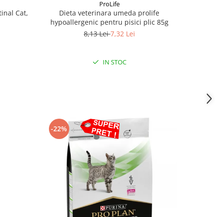
ProLife
tinal Cat,
Dieta veterinara umeda prolife
hypoallergenic pentru pisici plic 85g
8,13 Lei
7,32 Lei
IN STOC
-22%