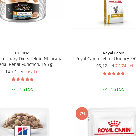
Royal Canin
PURINA
Royal Canin Feline Urinary S/O
eterinary Diets Feline NF hrana
da, Renal Function, 195 g
105,12 Lei
76,74 Lei
14,77 Lei
9,67 Lei
IN STOC
IN STOC
-7%