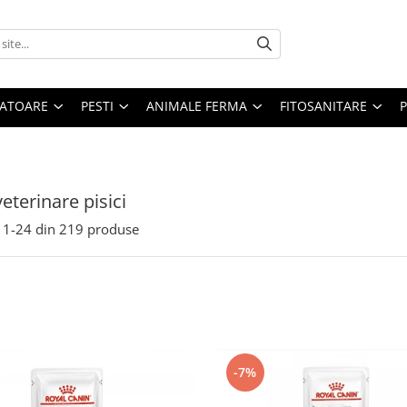
ATOARE
PESTI
ANIMALE FERMA
FITOSANITARE
eterinare pisici
1-
24
din
219
produse
-7%