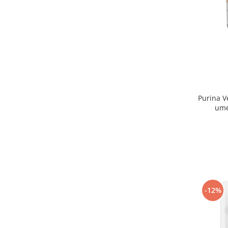
Purina V
ume
-12%