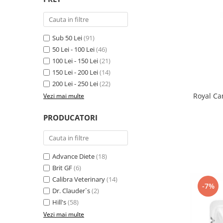
Antiparazitare interne si externe
Antiparazitare interne si externe
Articulatii
Articulatii
Diverse caini
Diverse pisici
Sub 50 Lei
(91)
50 Lei - 100 Lei
(46)
ORL Caini
ORL Pisici
100 Lei - 150 Lei
(21)
Suplimente nutritive, vitamine
Suplimente nutritive, vitamine
150 Lei - 200 Lei
(14)
Lapte Caini
Igiena si ingrijire pisici
200 Lei - 250 Lei
(22)
Hrana economica caini
Asternut litiera / Nisip / Silicat
Royal Ca
Vezi mai multe
Curatare Ochi
Accesorii caini
PRODUCATORI
Igiena Interior
Botnite
Igiena Pisici
Castroane si boluri pentru apa si
Perii si descalcitoare pisici
mancare
Sampoane si Balsamuri
Advance Diete
(18)
Custi transport - Caini
Brit GF
(6)
Solutii Atractante si repelente
Hamuri, Lese si Zgarzi
Calibra Veterinary
(14)
Accesorii Pisici
Jucarii caini
-7%
Dr. Clauder`s
(2)
Paturi, perne si cosuri pentru caini
Ansambluri de joaca, sisaluri
Hill's
(58)
Igiena si ingrijire caini
Castroane si boluri pentru apa si
Vezi mai multe
mancare