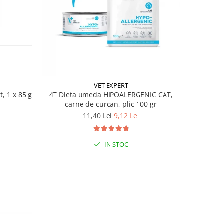
VET EXPERT
t, 1 x 85 g
4T Dieta umeda HIPOALERGENIC CAT,
carne de curcan, plic 100 gr
11,40 Lei
9,12 Lei
IN STOC