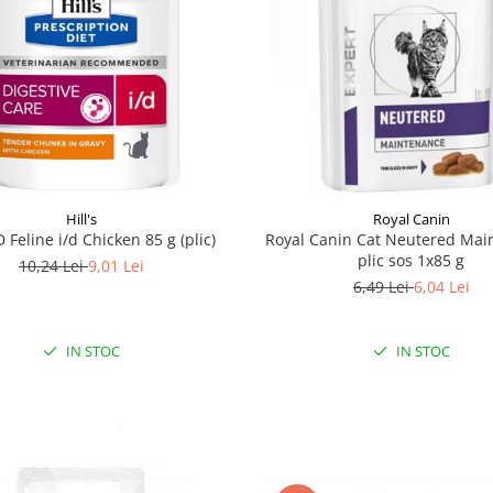
Hill's
Royal Canin
PD Feline i/d Chicken 85 g (plic)
Royal Canin Cat Neutered Mai
plic sos 1x85 g
10,24 Lei
9,01 Lei
6,49 Lei
6,04 Lei
IN STOC
IN STOC