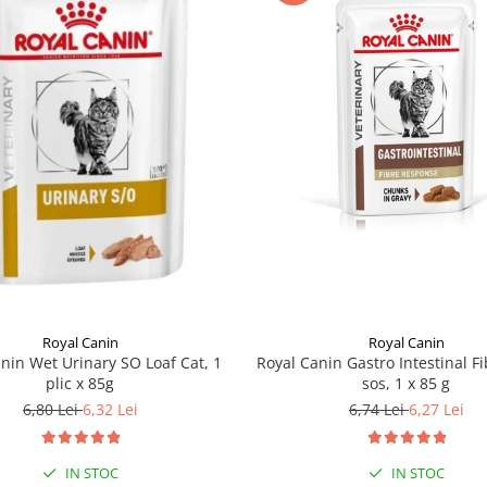
Royal Canin
Royal Canin
nin Wet Urinary SO Loaf Cat, 1
Royal Canin Gastro Intestinal Fi
plic x 85g
sos, 1 x 85 g
6,80 Lei
6,32 Lei
6,74 Lei
6,27 Lei
IN STOC
IN STOC