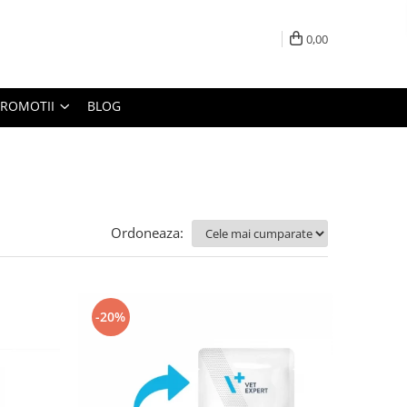
0,00
PROMOTII
BLOG
Ordoneaza:
-20%