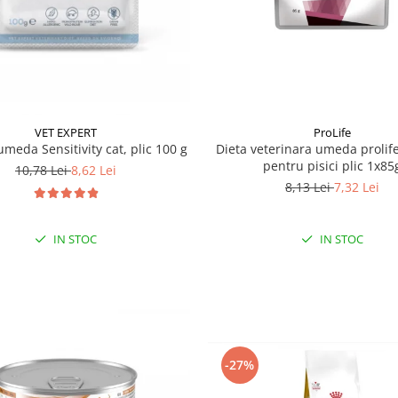
VET EXPERT
ProLife
umeda Sensitivity cat, plic 100 g
Dieta veterinara umeda prolif
pentru pisici plic 1x85
10,78 Lei
8,62 Lei
8,13 Lei
7,32 Lei
IN STOC
IN STOC
-27%