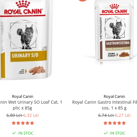
Royal Canin
Royal Canin
nin Wet Urinary SO Loaf Cat, 1
Royal Canin Gastro Intestinal Fi
plic x 85g
sos, 1 x 85 g
6,80 Lei
6,32 Lei
6,74 Lei
6,27 Lei
IN STOC
IN STOC