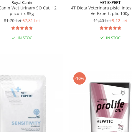
Royal Canin
VET EXPERT
Canin Wet Urinary SO Cat, 12
4T Dieta Veterinara pisici Intes
plicuri x 85g
VetExpert, plic 100g
81,70 Lei
67,81 Lei
11,40 Lei
9,12 Lei
IN STOC
IN STOC
-10%