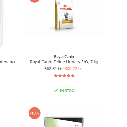
Royal Canin
Royal Canin Feline Urinary S/O, 7 kg
ntenance
362,31 Lei
300,72 Lei
IN STOC
-10%