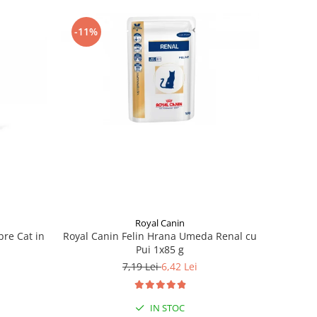
-11%
Royal Canin
Royal Canin Felin Hrana Umeda Renal cu
bre Cat in
Pui 1x85 g
7,19 Lei
6,42 Lei
IN STOC