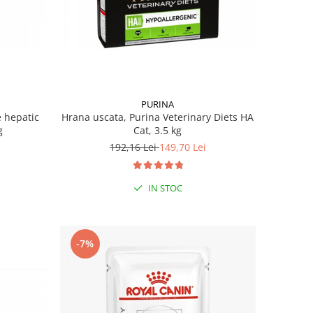
PURINA
e hepatic
Hrana uscata, Purina Veterinary Diets HA
g
Cat, 3.5 kg
192,16 Lei
149,70 Lei
IN STOC
-7%