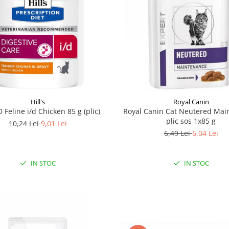
Hill's
Royal Canin
PD Feline i/d Chicken 85 g (plic)
Royal Canin Cat Neutered Mai
plic sos 1x85 g
10,24 Lei
9,01 Lei
6,49 Lei
6,04 Lei
IN STOC
IN STOC