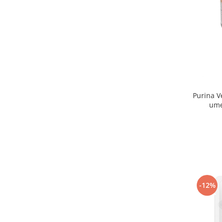
Purina V
ume
-12%