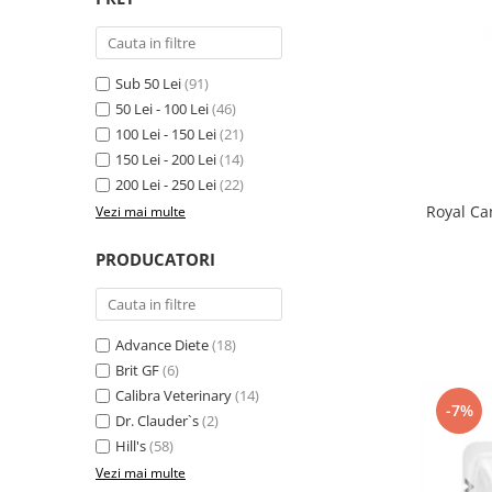
Antiparazitare interne si externe
Antiparazitare interne si externe
Articulatii
Articulatii
Diverse caini
Diverse pisici
Sub 50 Lei
(91)
50 Lei - 100 Lei
(46)
ORL Caini
ORL Pisici
100 Lei - 150 Lei
(21)
Suplimente nutritive, vitamine
Suplimente nutritive, vitamine
150 Lei - 200 Lei
(14)
Lapte Caini
Igiena si ingrijire pisici
200 Lei - 250 Lei
(22)
Hrana economica caini
Asternut litiera / Nisip / Silicat
Royal Ca
Vezi mai multe
Curatare Ochi
Accesorii caini
PRODUCATORI
Igiena Interior
Botnite
Igiena Pisici
Castroane si boluri pentru apa si
Perii si descalcitoare pisici
mancare
Sampoane si Balsamuri
Advance Diete
(18)
Custi transport - Caini
Brit GF
(6)
Solutii Atractante si repelente
Hamuri, Lese si Zgarzi
Calibra Veterinary
(14)
Accesorii Pisici
Jucarii caini
-7%
Dr. Clauder`s
(2)
Paturi, perne si cosuri pentru caini
Ansambluri de joaca, sisaluri
Hill's
(58)
Igiena si ingrijire caini
Castroane si boluri pentru apa si
Vezi mai multe
mancare