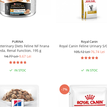
Royal Canin
PURINA
Royal Canin Feline Urinary S/O
eterinary Diets Feline NF hrana
da, Renal Function, 195 g
105,12 Lei
76,74 Lei
14,77 Lei
9,67 Lei
IN STOC
IN STOC
-7%