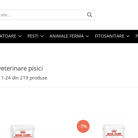
ATOARE
PESTI
ANIMALE FERMA
FITOSANITARE
eterinare pisici
1-
24
din
219
produse
-7%