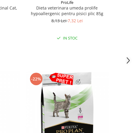
ProLife
tinal Cat,
Dieta veterinara umeda prolife
hypoallergenic pentru pisici plic 85g
8,13 Lei
7,32 Lei
IN STOC
-22%