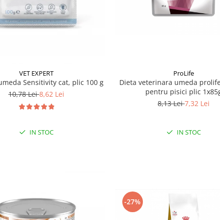
VET EXPERT
ProLife
umeda Sensitivity cat, plic 100 g
Dieta veterinara umeda prolif
pentru pisici plic 1x85
10,78 Lei
8,62 Lei
8,13 Lei
7,32 Lei
IN STOC
IN STOC
-27%