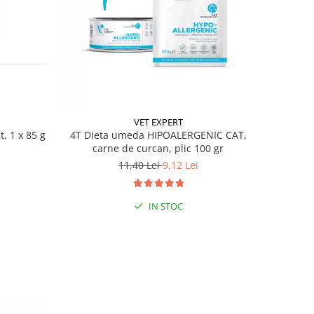
VET EXPERT
t, 1 x 85 g
4T Dieta umeda HIPOALERGENIC CAT,
carne de curcan, plic 100 gr
11,40 Lei
9,12 Lei
IN STOC