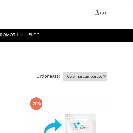
0,00
PROMOTII
BLOG
Ordoneaza:
-20%