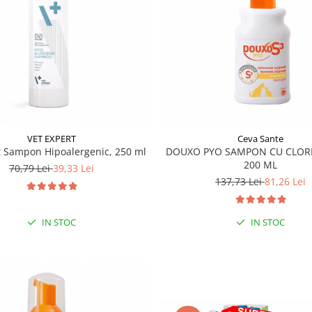
VET EXPERT
Ceva Sante
t Sampon Hipoalergenic, 250 ml
DOUXO PYO SAMPON CU CLORE
200 ML
70,79 Lei
39,33 Lei
137,73 Lei
81,26 Lei
IN STOC
IN STOC