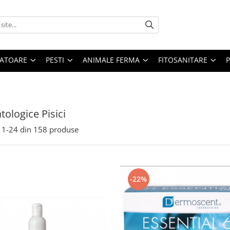
ATOARE
PESTI
ANIMALE FERMA
FITOSANITARE
ologice Pisici
1-
24
din
158
produse
-22%