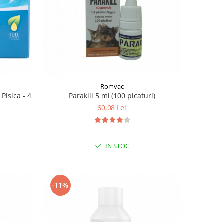
Romvac
Pisica - 4
Parakill 5 ml (100 picaturi)
60,08 Lei
IN STOC
-11%