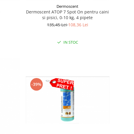
Dermoscent
e
Dermoscent ATOP 7 Spot On pentru caini
si pisici, 0-10 kg, 4 pipete
135,45 Lei
108,36 Lei
IN STOC
-39%