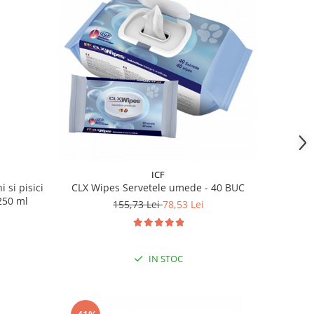
ICF
si pisici
CLX Wipes Servetele umede - 40 BUC
250 ml
155,73 Lei
78,53 Lei
IN STOC