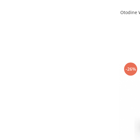
Otodine 
-26%