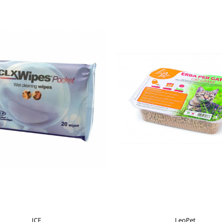
ICF
LeoPet