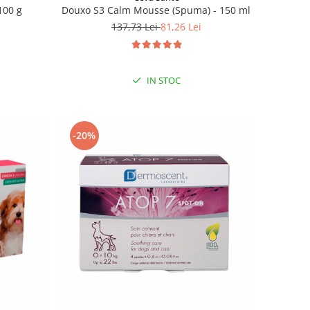
100 g
Douxo S3 Calm Mousse (Spuma) - 150 ml
137,73 Lei
81,26 Lei
IN STOC
-20%