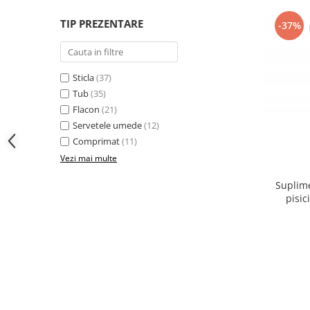
TIP PREZENTARE
-37%
Sticla
(37)
Tub
(35)
Flacon
(21)
Servetele umede
(12)
Comprimat
(11)
Vezi mai multe
Suplime
pisic
refacerea