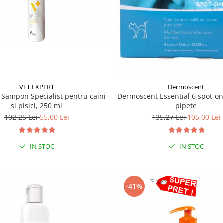
VET EXPERT
Dermoscent
 Sampon Specialist pentru caini
Dermoscent Essential 6 spot-on 
si pisici, 250 ml
pipete
102,25 Lei
55,00 Lei
135,27 Lei
105,00 Lei
IN STOC
IN STOC
-41%