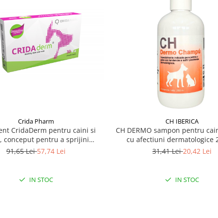
Crida Pharm
CH IBERICA
nt CridaDerm pentru caini si
CH DERMO sampon pentru caini 
i, conceput pentru a sprijini
cu afectiuni dermatologice 
 pielii și blănii - 30 comprimate
91,65 Lei
57,74 Lei
31,41 Lei
20,42 Lei
IN STOC
IN STOC