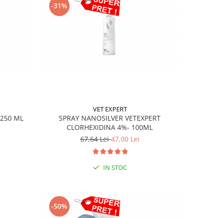
-31%
VET EXPERT
250 ML
SPRAY NANOSILVER VETEXPERT
CLORHEXIDINA 4%- 100ML
67,64 Lei
47,00 Lei
IN STOC
-50%