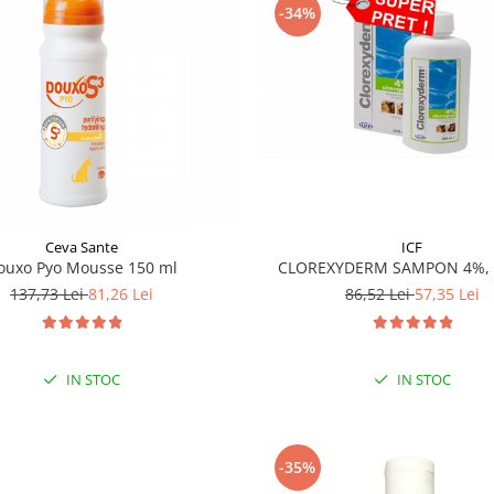
-34%
ICF
Ceva Sante
CLOREXYDERM SAMPON 4%, 
ouxo Pyo Mousse 150 ml
86,52 Lei
57,35 Lei
137,73 Lei
81,26 Lei
IN STOC
IN STOC
-35%