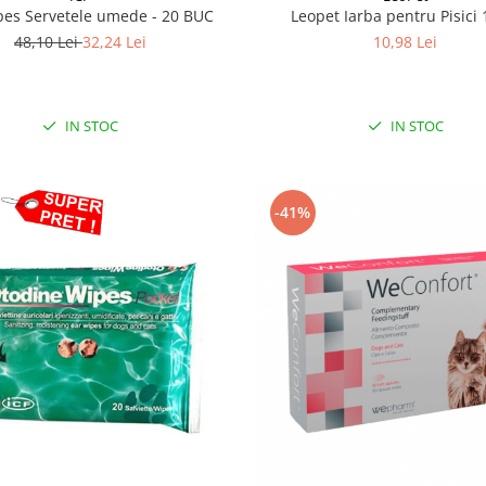
pes Servetele umede - 20 BUC
Leopet Iarba pentru Pisici 
48,10 Lei
32,24 Lei
10,98 Lei
IN STOC
IN STOC
-41%