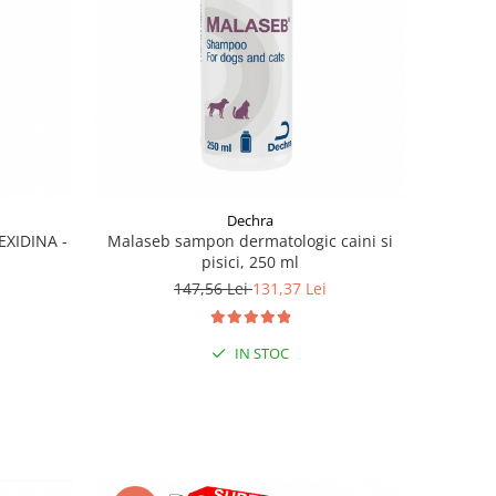
Dechra
XIDINA -
Malaseb sampon dermatologic caini si
pisici, 250 ml
147,56 Lei
131,37 Lei
IN STOC