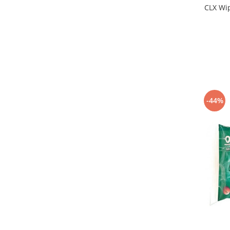
CLX Wi
-44%