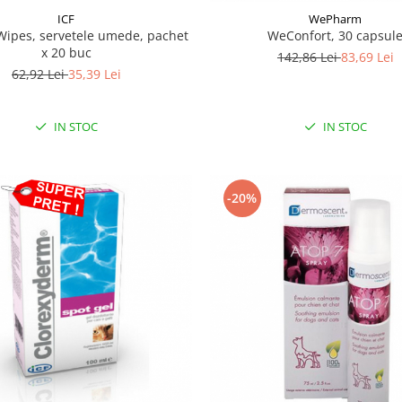
ICF
WePharm
Wipes, servetele umede, pachet
WeConfort, 30 capsul
x 20 buc
142,86 Lei
83,69 Lei
62,92 Lei
35,39 Lei
IN STOC
IN STOC
-20%