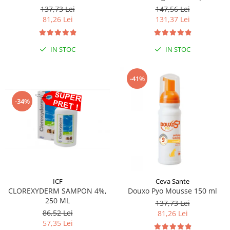
250 ml
137,73 Lei
147,56 Lei
81,26 Lei
131,37 Lei
IN STOC
IN STOC
-41%
-34%
ICF
Ceva Sante
CLOREXYDERM SAMPON 4%,
Douxo Pyo Mousse 150 ml
250 ML
137,73 Lei
86,52 Lei
81,26 Lei
57,35 Lei