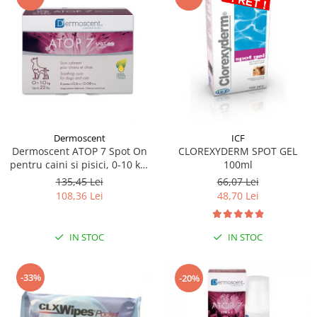
Dermoscent
ICF
Dermoscent ATOP 7 Spot On
CLOREXYDERM SPOT GEL
pentru caini si pisici, 0-10 kg,
100ml
4 pipete
135,45 Lei
66,07 Lei
108,36 Lei
48,70 Lei
IN STOC
IN STOC
-33%
-20%