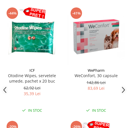
-44%
-41%
ICF
WePharm
Otodine Wipes, servetele
WeConfort, 30 capsule
umede, pachet x 20 buc
142,86 Lei
62,92 Lei
83,69 Lei
35,39 Lei
IN STOC
IN STOC
-20%
-26%