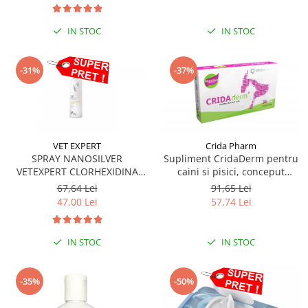
IN STOC
IN STOC
-31%
-37%
VET EXPERT
Crida Pharm
SPRAY NANOSILVER
Supliment CridaDerm pentru
VETEXPERT CLORHEXIDINA
caini si pisici, conceput
4%- 100ML
pentru a sprijini refacerea
67,64 Lei
91,65 Lei
pielii și blănii - 30 comprimate
47,00 Lei
57,74 Lei
IN STOC
IN STOC
-35%
-50%