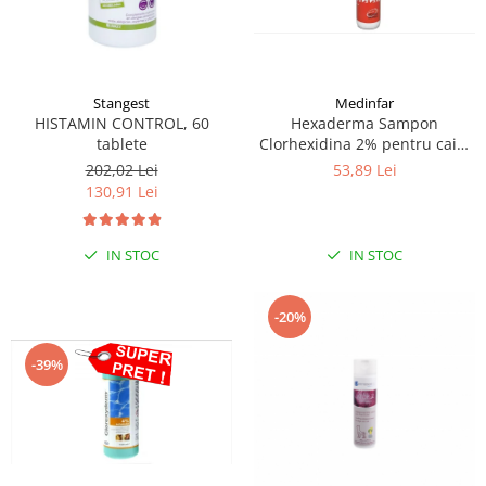
Stangest
Medinfar
HISTAMIN CONTROL, 60
Hexaderma Sampon
tablete
Clorhexidina 2% pentru caini
si pisici, 200 ml
202,02 Lei
53,89 Lei
130,91 Lei
IN STOC
IN STOC
-20%
-39%