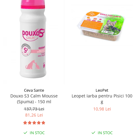
Ceva Sante
LeoPet
Douxo S3 Calm Mousse
Leopet Iarba pentru Pisici 100
(Spuma) - 150 ml
g
137,73 Lei
10,98 Lei
81,26 Lei
IN STOC
IN STOC