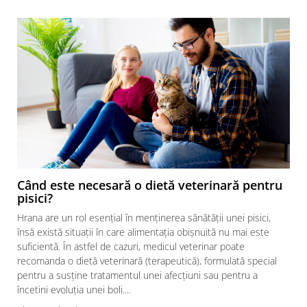
Când este necesară o dietă veterinară pentru
pisici?
Hrana are un rol esențial în menținerea sănătății unei pisici,
însă există situații în care alimentația obișnuită nu mai este
suficientă. În astfel de cazuri, medicul veterinar poate
recomanda o dietă veterinară (terapeutică), formulată special
pentru a susține tratamentul unei afecțiuni sau pentru a
încetini evoluția unei boli....