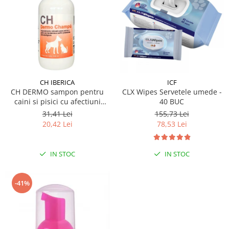
CH IBERICA
ICF
CH DERMO sampon pentru
CLX Wipes Servetele umede -
caini si pisici cu afectiuni
40 BUC
dermatologice 250 ml
31,41 Lei
155,73 Lei
20,42 Lei
78,53 Lei
IN STOC
IN STOC
-41%