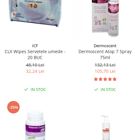
Dermoscent
ICF
Dermoscent Atop 7 Spray
CLX Wipes Servetele umede -
75ml
20 BUC
132,13 Lei
48,10 Lei
105,70 Lei
32,24 Lei
IN STOC
IN STOC
-35%