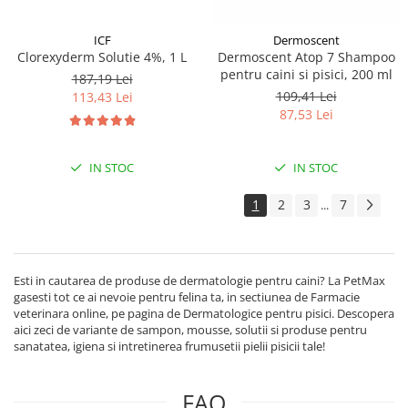
ICF
Dermoscent
Clorexyderm Solutie 4%, 1 L
Dermoscent Atop 7 Shampoo
pentru caini si pisici, 200 ml
187,19 Lei
109,41 Lei
113,43 Lei
87,53 Lei
IN STOC
IN STOC
1
2
3
7
...
Esti in cautarea de produse de dermatologie pentru caini? La PetMax
gasesti tot ce ai nevoie pentru felina ta, in sectiunea de Farmacie
veterinara online, pe pagina de Dermatologice pentru pisici. Descopera
aici zeci de variante de sampon, mousse, solutii si produse pentru
sanatatea, igiena si intretinerea frumusetii pielii pisicii tale!
FAQ