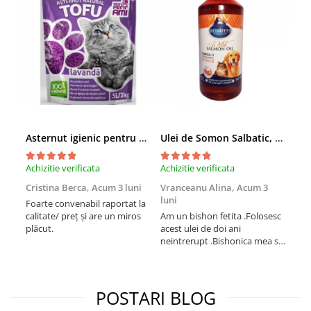
Asternut igienic pentru pisici Tofu Lavanda, Mon Petit 5 l
Ulei de Somon Salbatic, câini și pisici, piele si blană, BEST4PETS, 1l
Achizitie verificata
Achizitie verificata
Achi
Cristina Berca,
Acum 3 luni
Vranceanu Alina,
Acum 3
Iri
luni
Foarte convenabil raportat la
Pro
calitate/ preț și are un miros
Am un bishon fetita .Folosesc
med
plăcut.
acest ulei de doi ani
mer
neintrerupt .Bishonica mea se
Martin care e
simte foarte bine si ii place
Sup
foarte mult .Ii pun zilnic pe
card
bobite il adora .Deja sunt la a
treia comanda recomand cu
POSTARI BLOG
mult drag !