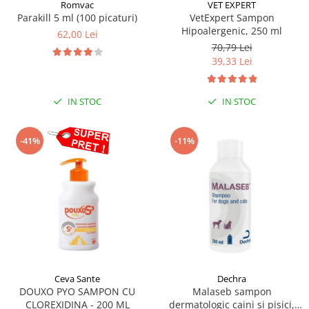
Sampoane si Balsamuri
Romvac
VET EXPERT
Custi transport - Pisici
Parakill 5 ml (100 picaturi)
VetExpert Sampon
Servetele Umede
Hipoalergenic, 250 ml
Jucarii Pisici
62,00 Lei
Covorase absorbante
70,79 Lei
Lese, Hamuri si Zgarzi
Curatare Ochi
39,33 Lei
Paturi, perne si cosuri pentru pisici
Igiena Catel
Recompense Delicioase
Igiena Interior
IN STOC
IN STOC
Perii si descalcitoare caini
Solutii Atractante si repelente
-41%
-11%
Ceva Sante
Dechra
DOUXO PYO SAMPON CU
Malaseb sampon
CLOREXIDINA - 200 ML
dermatologic caini si pisici,