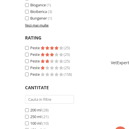
Sampoane si Balsamuri
Biogance
(1)
Custi transport - Pisici
Servetele Umede
Bioiberica
(3)
Jucarii Pisici
Covorase absorbante
Bungener
(1)
Lese, Hamuri si Zgarzi
Curatare Ochi
Vezi mai multe
Paturi, perne si cosuri pentru pisici
Igiena Catel
Recompense Delicioase
RATING
Igiena Interior
Perii si descalcitoare caini
Peste
(25)
Solutii Atractante si repelente
Peste
(25)
Peste
(25)
VetExper
Peste
(25)
Peste
(158)
CANTITATE
200 ml
(28)
250 ml
(21)
100 ml
(10)