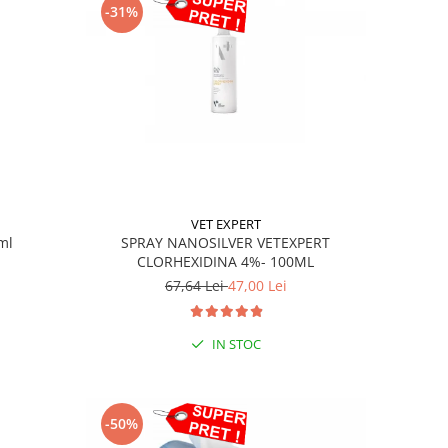
-31%
VET EXPERT
SPRAY NANOSILVER VETEXPERT
ml
CLORHEXIDINA 4%- 100ML
67,64 Lei
47,00 Lei
IN STOC
-50%