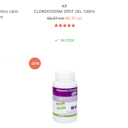
ICF
tru caini
CLOREXYDERM SPOT GEL 100ml
te
66,07 Lei
48,70 Lei
IN STOC
-35%