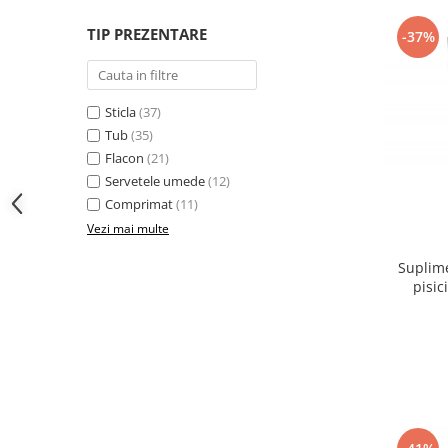
TIP PREZENTARE
-37%
Sticla
(37)
Tub
(35)
Flacon
(21)
Servetele umede
(12)
Comprimat
(11)
Vezi mai multe
Suplime
pisic
refacerea