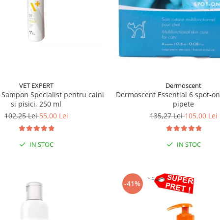
VET EXPERT
Dermoscent
 Sampon Specialist pentru caini
Dermoscent Essential 6 spot-on 
si pisici, 250 ml
pipete
102,25 Lei
55,00 Lei
135,27 Lei
105,00 Lei
IN STOC
IN STOC
-41%