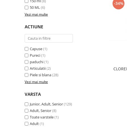
150 ml
(8)
-34%
50 ML
(6)
Vezi mai multe
ACTIUNE
Capuse
(1)
Pureci
(1)
paduchi
(1)
Articulatii
(2)
CLORE
Piele si blana
(28)
Vezi mai multe
VARSTA
Junior, Adult, Senior
(129)
Adult, Senior
(8)
Toate varstele
(1)
Adult
(1)