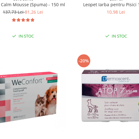
 Calm Mousse (Spuma) - 150 ml
Leopet Iarba pentru Pisici 
137,73 Lei
81,26 Lei
10,98 Lei
IN STOC
IN STOC
-20%