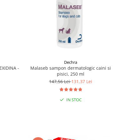
Dechra
XIDINA -
Malaseb sampon dermatologic caini si
pisici, 250 ml
147,56 Lei
131,37 Lei
IN STOC