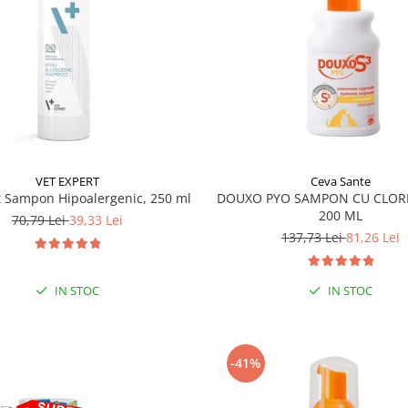
VET EXPERT
Ceva Sante
t Sampon Hipoalergenic, 250 ml
DOUXO PYO SAMPON CU CLORE
200 ML
70,79 Lei
39,33 Lei
137,73 Lei
81,26 Lei
IN STOC
IN STOC
-41%