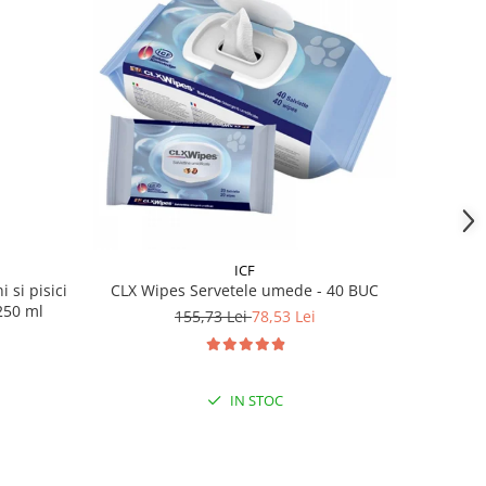
ICF
si pisici
CLX Wipes Servetele umede - 40 BUC
250 ml
155,73 Lei
78,53 Lei
IN STOC