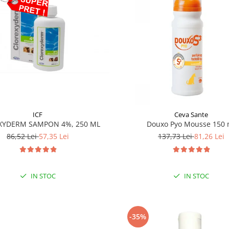
ICF
Ceva Sante
XYDERM SAMPON 4%, 250 ML
Douxo Pyo Mousse 150 
86,52 Lei
57,35 Lei
137,73 Lei
81,26 Lei
IN STOC
IN STOC
-35%