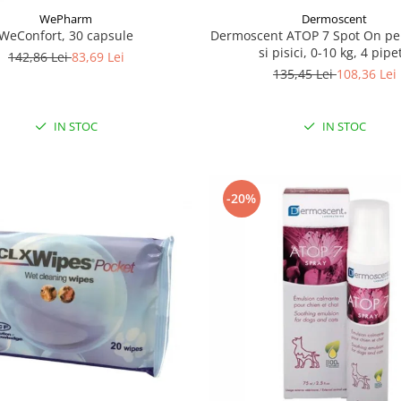
WePharm
Dermoscent
WeConfort, 30 capsule
Dermoscent ATOP 7 Spot On pen
si pisici, 0-10 kg, 4 pipe
142,86 Lei
83,69 Lei
135,45 Lei
108,36 Lei
IN STOC
IN STOC
-20%