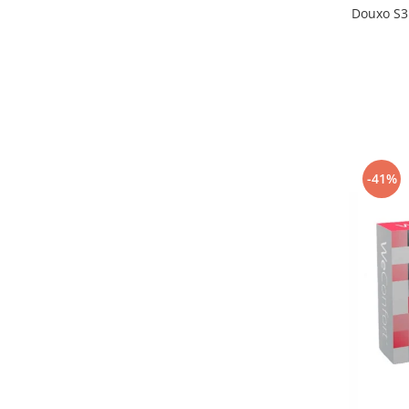
Douxo S3
-41%