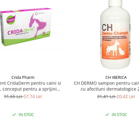
Crida Pharm
CH IBERICA
nt CridaDerm pentru caini si
CH DERMO sampon pentru caini 
i, conceput pentru a sprijini
cu afectiuni dermatologice 
 pielii și blănii - 30 comprimate
91,65 Lei
57,74 Lei
31,41 Lei
20,42 Lei
IN STOC
IN STOC