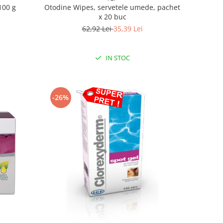
Otodine Wipes, servetele umede, pachet
100 g
x 20 buc
62,92 Lei
35,39 Lei
IN STOC
-26%