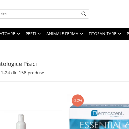
ATOARE
PESTI
ANIMALE FERMA
FITOSANITARE
ologice Pisici
1-
24
din
158
produse
-22%