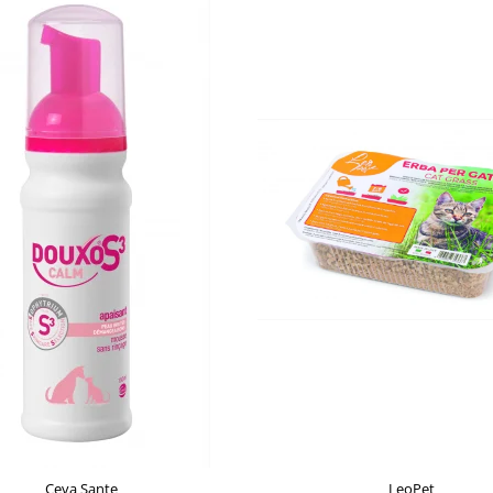
Ceva Sante
LeoPet