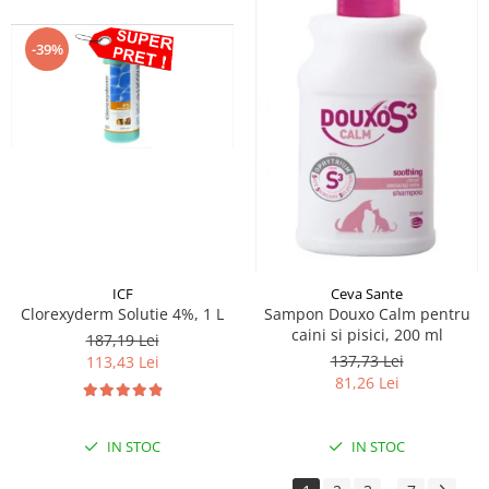
-39%
ICF
Ceva Sante
Clorexyderm Solutie 4%, 1 L
Sampon Douxo Calm pentru
caini si pisici, 200 ml
187,19 Lei
137,73 Lei
113,43 Lei
81,26 Lei
IN STOC
IN STOC