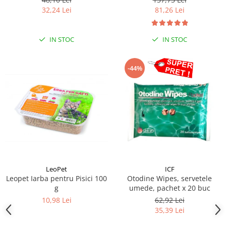
32,24 Lei
81,26 Lei
IN STOC
IN STOC
-44%
LeoPet
ICF
Leopet Iarba pentru Pisici 100
Otodine Wipes, servetele
g
umede, pachet x 20 buc
10,98 Lei
62,92 Lei
35,39 Lei