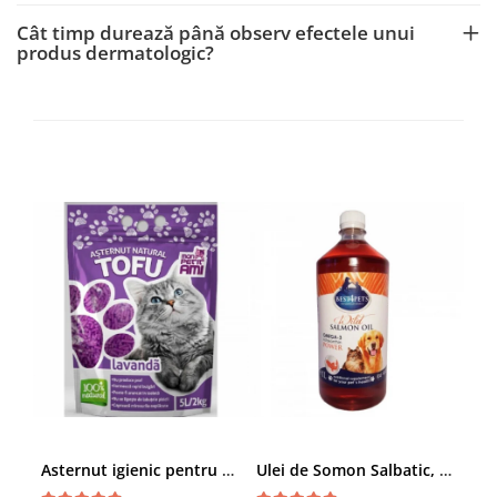
Cât timp durează până observ efectele unui
produs dermatologic?
Asternut igienic pentru pisici Tofu Lavanda, Mon Petit 5 l
Ulei de Somon Salbatic, câini și pisici, piele si blană, BEST4PETS, 1l