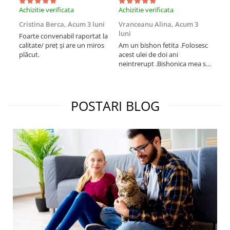
Achizitie verificata
Achizitie verificata
Achi
Cristina Berca,
Acum 3 luni
Vranceanu Alina,
Acum 3
Iri
luni
Foarte convenabil raportat la
Pro
calitate/ preț și are un miros
Am un bishon fetita .Folosesc
med
plăcut.
acest ulei de doi ani
mer
neintrerupt .Bishonica mea se
Martin care e
simte foarte bine si ii place
Sup
foarte mult .Ii pun zilnic pe
card
bobite il adora .Deja sunt la a
treia comanda recomand cu
POSTARI BLOG
mult drag !