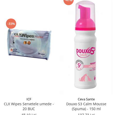
-33%
ICF
Ceva Sante
CLX Wipes Servetele umede -
Douxo S3 Calm Mousse
20 BUC
(Spuma) - 150 ml
48,10 Lei
137,73 Lei