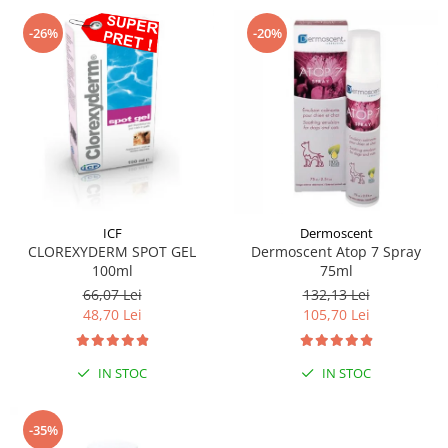
-26%
-20%
ICF
Dermoscent
CLOREXYDERM SPOT GEL
Dermoscent Atop 7 Spray
100ml
75ml
66,07 Lei
132,13 Lei
48,70 Lei
105,70 Lei
IN STOC
IN STOC
-35%