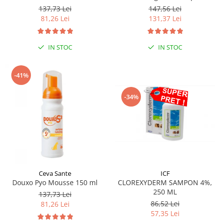
250 ml
137,73 Lei
147,56 Lei
81,26 Lei
131,37 Lei
IN STOC
IN STOC
-41%
-34%
Ceva Sante
ICF
Douxo Pyo Mousse 150 ml
CLOREXYDERM SAMPON 4%,
250 ML
137,73 Lei
86,52 Lei
81,26 Lei
57,35 Lei