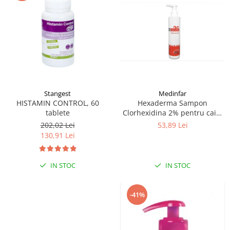
Stangest
Medinfar
HISTAMIN CONTROL, 60
Hexaderma Sampon
tablete
Clorhexidina 2% pentru caini
si pisici, 200 ml
202,02 Lei
53,89 Lei
130,91 Lei
IN STOC
IN STOC
-41%