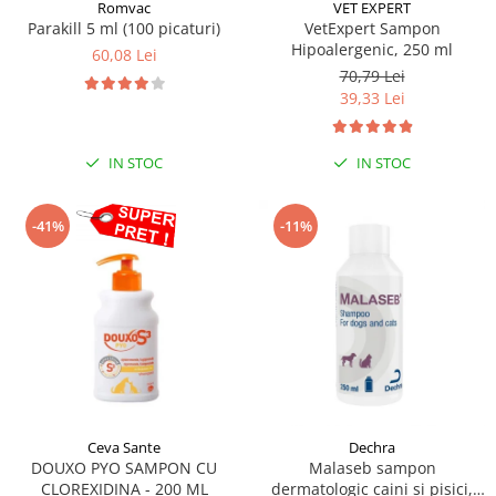
Sampoane si Balsamuri
Romvac
VET EXPERT
Custi transport - Pisici
Parakill 5 ml (100 picaturi)
VetExpert Sampon
Servetele Umede
Hipoalergenic, 250 ml
Jucarii Pisici
60,08 Lei
Covorase absorbante
70,79 Lei
Lese, Hamuri si Zgarzi
Curatare Ochi
39,33 Lei
Paturi, perne si cosuri pentru pisici
Igiena Catel
Recompense Delicioase
Igiena Interior
IN STOC
IN STOC
Perii si descalcitoare caini
Solutii Atractante si repelente
-41%
-11%
Ceva Sante
Dechra
DOUXO PYO SAMPON CU
Malaseb sampon
CLOREXIDINA - 200 ML
dermatologic caini si pisici,