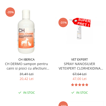
-35%
-31%
CH IBERICA
VET EXPERT
CH DERMO sampon pentru
SPRAY NANOSILVER
caini si pisici cu afectiuni
VETEXPERT CLORHEXIDINA
dermatologice 250 ml
4%- 100ML
31,41 Lei
67,64 Lei
20,42 Lei
47,00 Lei
IN STOC
IN STOC
-41%