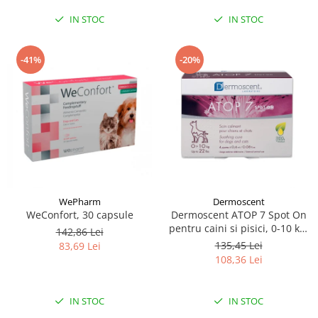
IN STOC
IN STOC
-41%
-20%
WePharm
Dermoscent
WeConfort, 30 capsule
Dermoscent ATOP 7 Spot On
pentru caini si pisici, 0-10 kg,
142,86 Lei
4 pipete
135,45 Lei
83,69 Lei
108,36 Lei
IN STOC
IN STOC