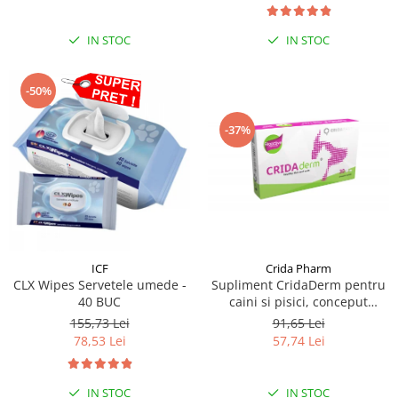
IN STOC
IN STOC
-50%
-37%
ICF
Crida Pharm
CLX Wipes Servetele umede -
Supliment CridaDerm pentru
40 BUC
caini si pisici, conceput
pentru a sprijini refacerea
155,73 Lei
91,65 Lei
pielii și blănii - 30 comprimate
78,53 Lei
57,74 Lei
IN STOC
IN STOC